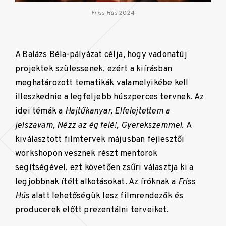
Friss Hús
2024
A Balázs Béla-pályázat célja, hogy vadonatúj
projektek szülessenek, ezért a kiírásban
meghatározott tematikák valamelyikébe kell
illeszkednie a legfeljebb húszperces tervnek. Az
idei témák a
Hajtűkanyar,
Elfelejtettem a
jelszavam,
Nézz az ég felé!,
Gyerekszemmel.
A
kiválasztott filmtervek májusban fejlesztői
workshopon vesznek részt mentorok
segítségével, ezt követően zsűri választja ki a
legjobbnak ítélt alkotásokat. Az íróknak a
Friss
Hús
alatt lehetőségük lesz filmrendezők és
producerek előtt prezentálni terveiket.