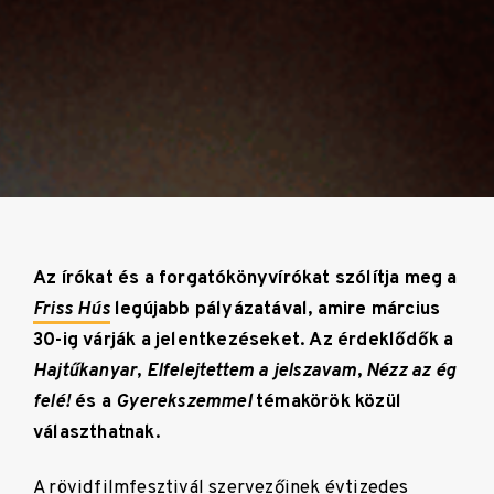
Az írókat és a forgatókönyvírókat szólítja meg a
Friss Hús
legújabb pályázatával, amire március
30-ig várják a jelentkezéseket. Az érdeklődők a
Hajtűkanyar
,
Elfelejtettem a jelszavam
,
Nézz az ég
felé!
és a
Gyerekszemmel
témakörök közül
választhatnak.
A rövidfilmfesztivál szervezőinek évtizedes