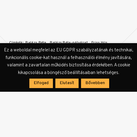
Címkék:
Balázs Béla
Balázs Béla-pályázat
Friss Hús
pályázat
rövidfilm
Ez a weboldal megfelel az EU GDPR szabályzatának és technikai,
funkcionális cookie-kat használ a felhasználói élmény javítására,
valamint a zavartalan működés biztosítása érdekében. A cookie
kikapcsolása a böngésző beállításaiban lehetséges.
Elfogad
Elutasít
Bővebben
KULTer.hu Hír