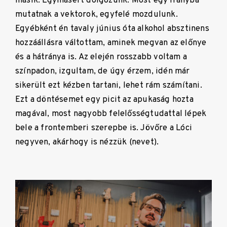
másik. Egymásért dolgozunk. Most egy irányba
mutatnak a vektorok, egyfelé mozdulunk.
Egyébként én tavaly június óta alkohol absztinens
hozzáállásra váltottam, aminek megvan az előnye
és a hátránya is. Az elején rosszabb voltam a
színpadon, izgultam, de úgy érzem, idén már
sikerült ezt kézben tartani, lehet rám számítani.
Ezt a döntésemet egy picit az apukaság hozta
magával, most nagyobb felelősségtudattal lépek
bele a frontemberi szerepbe is. Jövőre a Lóci
negyven, akárhogy is nézzük (nevet).