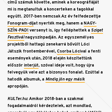
című
számuk követte, aminek a koreográfiáját
mi is megtanultuk a koncerteken a tagokkal
együtt. 2017-ben nemcsak Az év felfedezettje
Fonogram-díj
at nyerték meg, hanem a
NAGY-
SZÍN-PAD!
versenyt is, így felléphettek a
Sziget
Fesztivál
nagyszínpadján. Az egyszemélyes
projektből hattagú zenekarrá bővült Lóci
Játszik frontemberével,
Csorba Lóci
val a fenti
események után, 2018 elején készítettünk
először
interjút
, szóval ideje volt, hogy újra
felvegyük vele azt a bizonyos fonalat. Ezúttal a
hatodik albumuk, a
Mindig jön egy másik
apropóján.
KULTer.hu
:
Amikor 2018-ban a szakmai
fogadalmaidról kérdeztelek, azt mondtad,