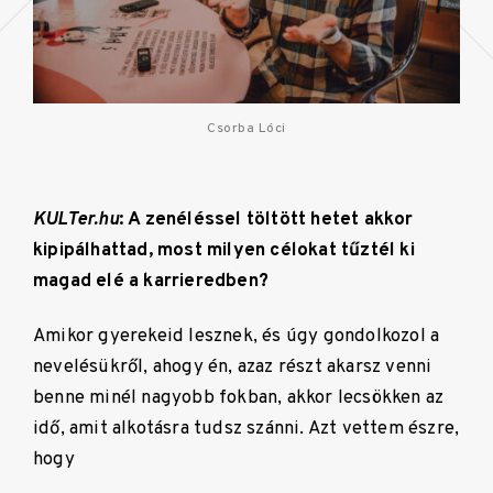
Csorba Lóci
KULTer.hu
: A zenéléssel töltött hetet akkor
kipipálhattad, most milyen célokat tűztél ki
magad elé a karrieredben?
Amikor gyerekeid lesznek, és úgy gondolkozol a
nevelésükről, ahogy én, azaz részt akarsz venni
benne minél nagyobb fokban, akkor lecsökken az
idő, amit alkotásra tudsz szánni. Azt vettem észre,
hogy