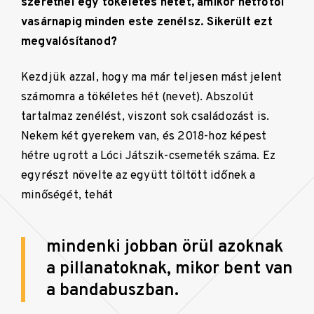
szeretnél egy tökéletes hetet, amikor hétfőtől
vasárnapig minden este zenélsz. Sikerült ezt
megvalósítanod?
Kezdjük azzal, hogy ma már teljesen mást jelent
számomra a tökéletes hét (nevet). Abszolút
tartalmaz zenélést, viszont sok családozást is.
Nekem két gyerekem van, és 2018-hoz képest
hétre ugrott a Lóci Játszik-csemeték száma. Ez
egyrészt növelte az együtt töltött időnek a
minőségét, tehát
mindenki jobban örül azoknak
a pillanatoknak, mikor bent van
a bandabuszban.