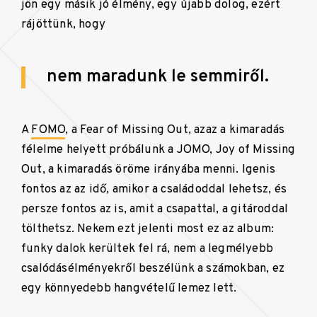
jön egy másik jó élmény, egy újabb dolog, ezért
rájöttünk, hogy
nem maradunk le semmiről.
A
FOMO
, a Fear of Missing Out, azaz a kimaradás
félelme helyett próbálunk a JOMO, Joy of Missing
Out, a kimaradás öröme irányába menni. Igenis
fontos az az idő, amikor a családoddal lehetsz, és
persze fontos az is, amit a csapattal, a gitároddal
tölthetsz. Nekem ezt jelenti most ez az album:
funky dalok kerültek fel rá, nem a legmélyebb
csalódásélményekről beszélünk a számokban, ez
egy könnyedebb hangvételű lemez lett.