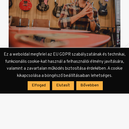
Ez a weboldal megfelel az EU GDPR szabályzatának és technikai,
Csorba Lóci
funkcionális cookie-kat használ a felhasználói élmény javítására,
valamint a zavartalan működés biztosítása érdekében. A cookie
kikapcsolása a böngésző beállításaiban lehetséges.
KULTer.hu
: Mi segített leküzdeni az absztinencia
után jelentkező izgulást, szorongást?
Elfogad
Elutasít
Bővebben
Szerintem erről érdemes beszélni! Azt látom
egyébként, hogy egyre többen nem isznak
körülöttem, főleg frontemberek. Érdekes, ez
miért alakul így. Az elején fura volt, úgy éreztem,