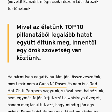
(nevet)! Ez azért mégiscsak része a Lóci Játszik
történetnek.
Mivel az életünk TOP 10
pillanatából legalább hatot
együtt éltünk meg, innentől
egy örök szövetség van
köztünk.
Ha bármilyen negatív hullám jön, összevesznénk,
most már nem a
Guns N’ Roses
és nem is a
Red
Hot Chili Peppers
vagyunk, szóval nem balhézunk,
nem egymás fején ütjük szét a whiskeys üveget,
hanem megtanultuk azt, hogy mindig jön egy