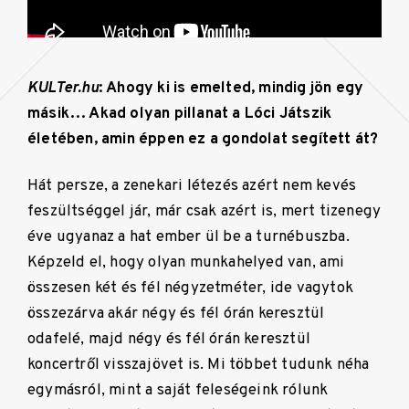
KULTer.hu
: Ahogy ki is emelted, mindig jön egy
másik… Akad olyan pillanat a Lóci Játszik
életében, amin éppen ez a gondolat segített át?
Hát persze, a zenekari létezés azért nem kevés
feszültséggel jár, már csak azért is, mert tizenegy
éve ugyanaz a hat ember ül be a turnébuszba.
Képzeld el, hogy olyan munkahelyed van, ami
összesen két és fél négyzetméter, ide vagytok
összezárva akár négy és fél órán keresztül
odafelé, majd négy és fél órán keresztül
koncertről visszajövet is. Mi többet tudunk néha
egymásról, mint a saját feleségeink rólunk