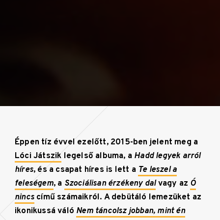
Éppen tíz évvel ezelőtt, 2015-ben jelent meg a
Lóci Játszik
legelső albuma, a
Hadd legyek arról
híres
, és a csapat híres is lett a
Te leszel a
feleségem
, a
Szociálisan érzékeny dal
vagy az
Ó
nincs
című számaikról. A debütáló lemezüket az
ikonikussá váló
Nem táncolsz jobban, mint én