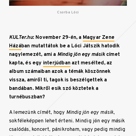
Csorba Lóci
KULTer.hu
: November 29-én, a
Magyar Zene
Házá
ban mutattátok be a Lóci Játszik hatodik
nagylemezét, ami a
Mindig jön egy másik
címet
kapta, és egy
interjúdban
azt mesélted, az
album számaiban azok a témák köszönnek
vissza, amiről ti, tagok is beszélgettek a
bandában.
Mikről esik szó köztetek a
turnébuszban?
A lemezünk címét, hogy
Mindig jön egy másik
,
sokféleképpen lehet érteni. Mindig jön egy másik
csalódás, koncert, pánikroham, vagy pedig mindig