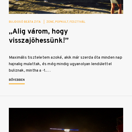
BUJDOSÓ BEÁTA ZITA
|
ZENE
POPKULT
FESZTIVÁL
„Alig várom, hogy
visszajöhessünk!”
Maximális tiszteletem azoké, akik már szerda óta minden nap
hajnalig mulattak, és még mindig ugyanolyan lendülettel
buliznak, mintha a -1.…
BŐVEBBEN