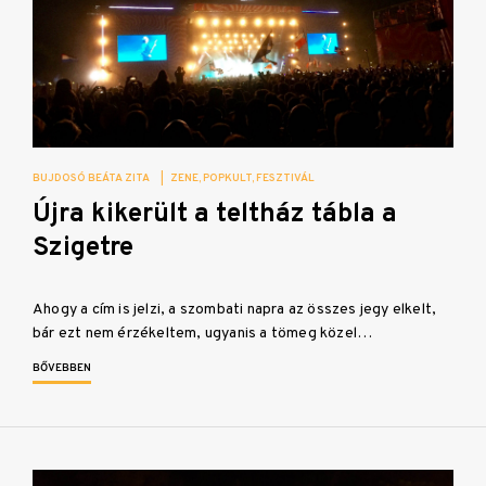
BUJDOSÓ BEÁTA ZITA
|
ZENE
POPKULT
FESZTIVÁL
Újra kikerült a teltház tábla a
Szigetre
Ahogy a cím is jelzi, a szombati napra az összes jegy elkelt,
bár ezt nem érzékeltem, ugyanis a tömeg közel…
BŐVEBBEN