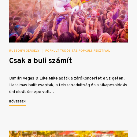
RUZSONYI GERGELY
|
POPKULT TUDÓSÍTÁS
POPKULT
FESZTIVÁL
Csak a buli számít
Dimitri Vegas & Like Mike adták a zárókoncertet a Szigeten.
Hatalmas bulit csaptak, a felszabadultság és a kikapcsolódás
önfeledt ünnepe volt…
BŐVEBBEN