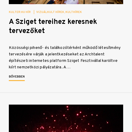
KULTER.HU HÍR
|
VIZUÁLKULT HÍREK
KULTHÍREK
A Sziget tereihez keresnek
tervezőket
Közösségi pihenő- és találkozótérként működő létesítmény
tervezésére várják a jelentkezéseket az Archtalent
építészeti internetes platform Sziget Fesztivállal karöltve
kiírt nemzetközi pályázatára. A…
BŐVEBBEN