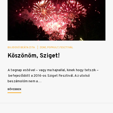
BUJDOSÓ BEÁTA ZITA
|
ZENE
POPKULT
FESZTIVÁL
Köszönöm, Sziget!
A tegnap estével – vagy ma hajnallal, kinek hogy tetszik –
befejeződött a 2016-os Sziget Fesztivál. Az utolsó
beszámolóm nem a…
BŐVEBBEN