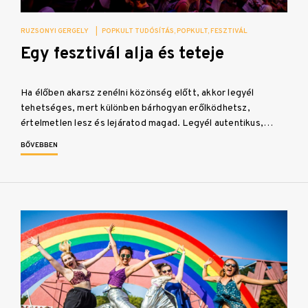
RUZSONYI GERGELY
|
POPKULT TUDÓSÍTÁS
POPKULT
FESZTIVÁL
Egy fesztivál alja és teteje
Ha élőben akarsz zenélni közönség előtt, akkor legyél
tehetséges, mert különben bárhogyan erőlködhetsz,
értelmetlen lesz és lejáratod magad. Legyél autentikus,…
BŐVEBBEN