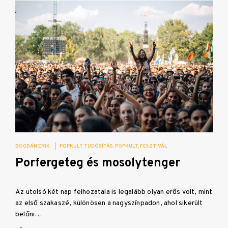
BOGDÁN ERIK
|
POPKULT TUDÓSÍTÁS
POPKULT
FESZTIVÁL
Porfergeteg és mosolytenger
Az utolsó két nap felhozatala is legalább olyan erős volt, mint
az első szakaszé, különösen a nagyszínpadon, ahol sikerült
belőni…