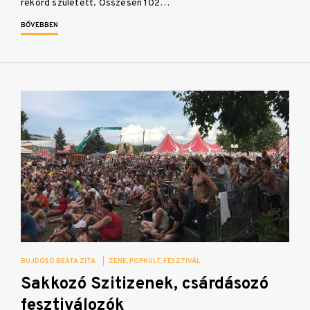
rekord született. Összesen 102…
BŐVEBBEN
BUJDOSÓ BEÁTA ZITA
|
ZENE
POPKULT
FESZTIVÁL
Sakkozó Szitizenek, csárdásozó
fesztiválozók