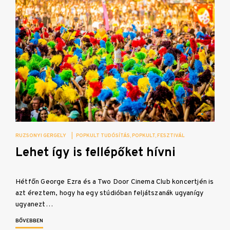
RUZSONYI GERGELY
|
POPKULT TUDÓSÍTÁS
POPKULT
FESZTIVÁL
Lehet így is fellépőket hívni
Hétfőn George Ezra és a Two Door Cinema Club koncertjén is
azt éreztem, hogy ha egy stúdióban feljátszanák ugyanígy
ugyanezt…
BŐVEBBEN