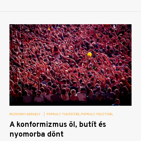
RUZSONYI GERGELY
|
POPKULT TUDÓSÍTÁS
POPKULT
FESZTIVÁL
A konformizmus öl, butít és
nyomorba dönt