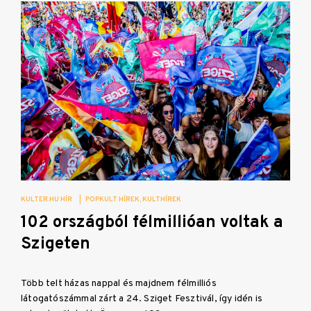
KULTER.HU HÍR
|
POPKULT HÍREK
KULTHÍREK
102 országból félmillióan voltak a
Szigeten
Több telt házas nappal és majdnem félmilliós
látogatószámmal zárt a 24. Sziget Fesztivál, így idén is