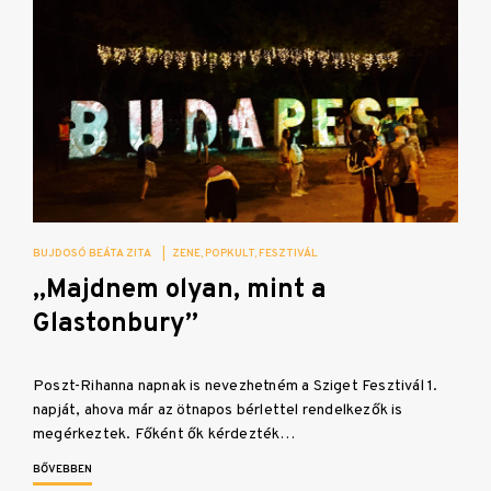
BUJDOSÓ BEÁTA ZITA
|
ZENE
POPKULT
FESZTIVÁL
„Majdnem olyan, mint a
Glastonbury”
Poszt-Rihanna napnak is nevezhetném a Sziget Fesztivál 1.
napját, ahova már az ötnapos bérlettel rendelkezők is
megérkeztek. Főként ők kérdezték…
BŐVEBBEN