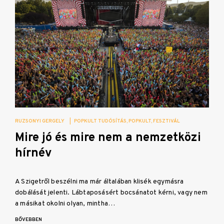
RUZSONYI GERGELY
|
POPKULT TUDÓSÍTÁS
POPKULT
FESZTIVÁL
Mire jó és mire nem a nemzetközi
hírnév
A Szigetről beszélni ma már általában klisék egymásra
dobálását jelenti. Lábtaposásért bocsánatot kérni, vagy nem
a másikat okolni olyan, mintha…
BŐVEBBEN