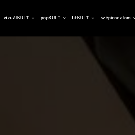
toggle
toggle
toggle
vizuálKULT
popKULT
litKULT
szépirodalom
child
child
child
menu
menu
menu