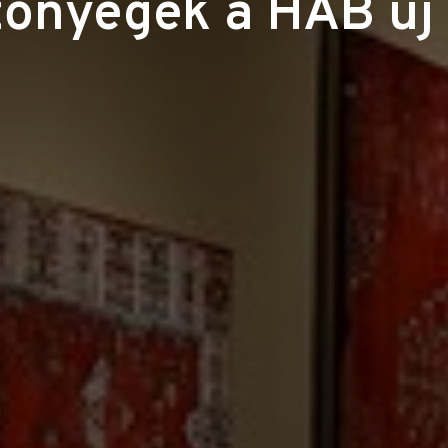
zőnyegek a HAB új 