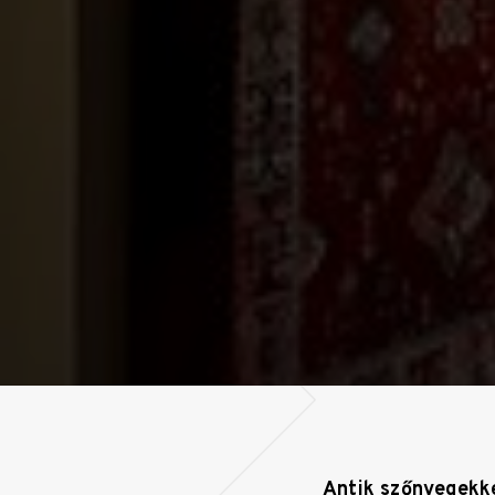
Antik szőnyegekk