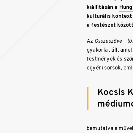
kiállításán a
Hunga
kulturális kontex
a fest
é
szet k
ö
z
ö
t
Az
Összeszőve
– t
ö
gyakorlat áll, amel
festmények és sző
egyéni sorsok, eml
Kocsis K
médiumo
bemutatva a művek