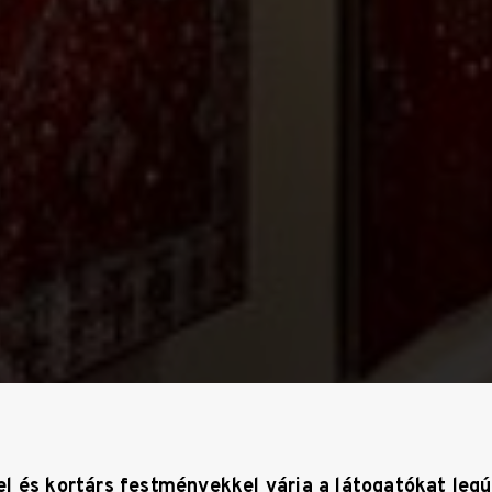
el
é
s kort
á
rs festm
é
nyekkel várja a látogat
ó
kat legú