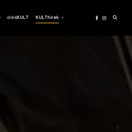
open
toggle
toggle
cívisKULT
KULThírek
child
child
menu
menu
search
form