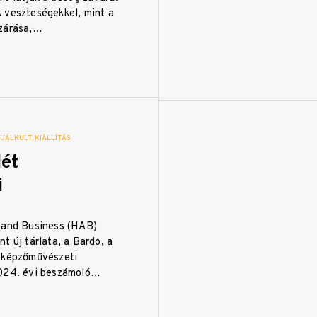
 veszteségekkel, mint a
ezárása,…
ZUÁLKULT
KIÁLLÍTÁS
lét
i
 and Business (HAB)
t új tárlata, a Bardo, a
 képzőművészeti
2024. évi beszámoló…