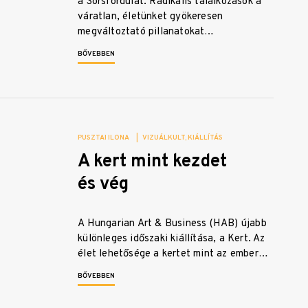
a Sorsfordulat. Radikális találkozások a
váratlan, életünket gyökeresen
megváltoztató pillanatokat…
BŐVEBBEN
PUSZTAI ILONA
|
VIZUÁLKULT
KIÁLLÍTÁS
A kert mint kezdet
és vég
A Hungarian Art & Business (HAB) újabb
különleges időszaki kiállítása, a Kert. Az
élet lehetősége a kertet mint az ember…
BŐVEBBEN