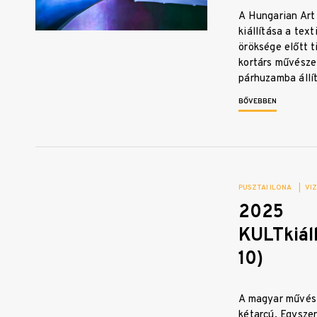
A Hungarian Art
kiállítása a tex
öröksége előtt t
kortárs művésze
párhuzamba állí
BŐVEBBEN
PUSZTAI ILONA
|
VI
2025
KULTkiáll
10)
A magyar művész
kétarcú. Egyszer