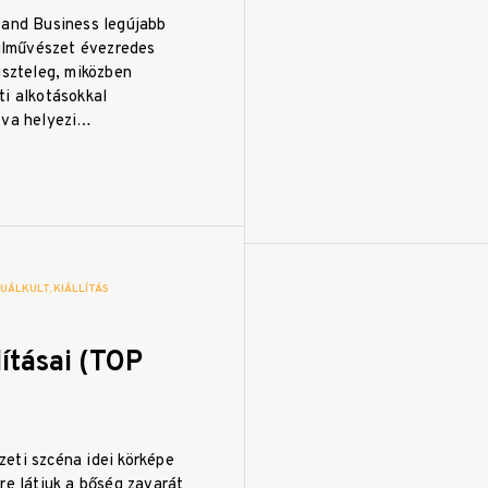
 and Business legújabb
tilművészet évezredes
iszteleg, miközben
ti alkotásokkal
tva helyezi…
ZUÁLKULT
KIÁLLÍTÁS
ításai (TOP
eti szcéna idei körképe
re látjuk a bőség zavarát