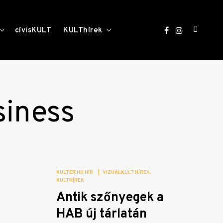
open
toggle
toggle
cívisKULT
KULThírek
child
child
menu
menu
search
form
siness
KULTER.HU HÍR
|
VIZUÁLKULT HÍREK
KULTHÍREK
Antik szőnyegek a
HAB új tárlatán