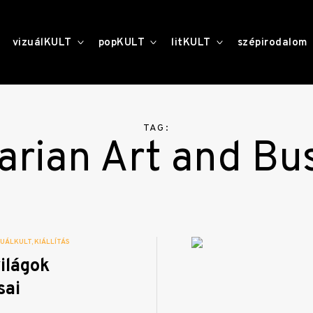
toggle
toggle
toggle
vizuálKULT
popKULT
litKULT
szépirodalom
child
child
child
menu
menu
menu
TAG:
rian Art and Bu
ZUÁLKULT
KIÁLLÍTÁS
ilágok
sai