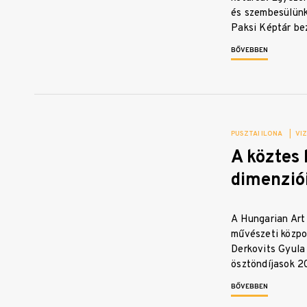
és szembesülünk
Paksi Képtár b
BŐVEBBEN
PUSZTAI ILONA
|
VI
A köztes 
dimenzió
A Hungarian Art
művészeti közpon
Derkovits Gyula
ösztöndíjasok 
BŐVEBBEN