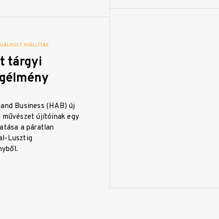
ZUÁLKULT
KIÁLLÍTÁS
t tárgyi
ágélmény
 and Business (HAB) új
n művészet újítóinak egy
atása a páratlan
l-Lusztig
yből.