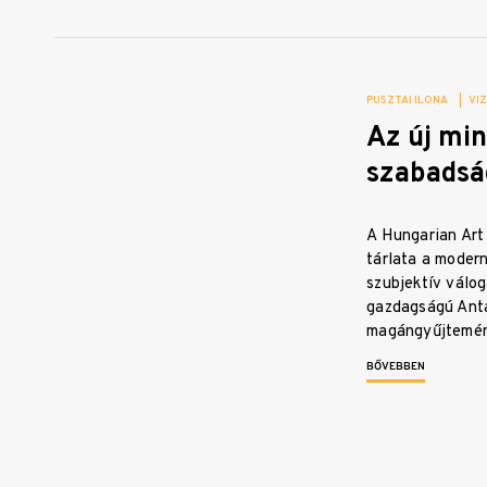
PUSZTAI ILONA
|
VI
Az új min
szabads
A Hungarian Art
tárlata a moder
szubjektív válog
gazdagságú Anta
magángyűjtemén
BŐVEBBEN