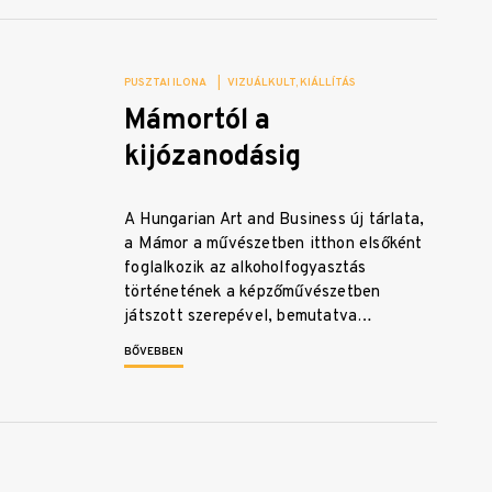
PUSZTAI ILONA
|
VIZUÁLKULT
KIÁLLÍTÁS
Mámortól a
kijózanodásig
A Hungarian Art and Business új tárlata,
a Mámor a művészetben itthon elsőként
foglalkozik az alkoholfogyasztás
történetének a képzőművészetben
játszott szerepével, bemutatva…
BŐVEBBEN