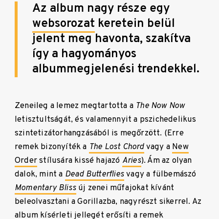
Az album nagy része egy
websorozat
keretein belül
jelent meg havonta, szakítva
így a hagyományos
albummegjelenési trendekkel.
Zeneileg a lemez megtartotta a
The Now Now
letisztultságát, és valamennyit a pszichedelikus
szintetizátorhangzásából is megőrzött. (Erre
remek bizonyíték a
The Lost Chord
vagy a
New
Order
stílusára kissé hajazó
Aries
). Ám az olyan
dalok, mint a
Dead Butterflies
vagy a fülbemászó
Momentary Bliss
új zenei műfajokat kívánt
beleolvasztani a Gorillazba, nagyrészt sikerrel. Az
album kísérleti jellegét erősíti a remek