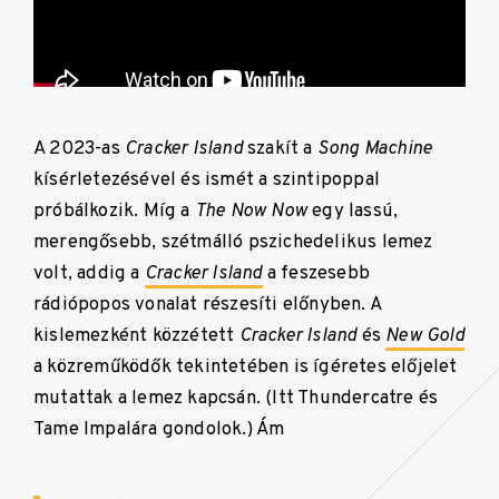
A 2023-as
Cracker Island
szakít a
Song Machine
kísérletezésével és ismét a szintipoppal
próbálkozik. Míg a
The Now Now
egy lassú,
merengősebb, szétmálló pszichedelikus lemez
volt, addig a
Cracker Island
a feszesebb
rádiópopos vonalat részesíti előnyben. A
kislemezként közzétett
Cracker Island
és
New Gold
a közreműködők tekintetében is ígéretes előjelet
mutattak a lemez kapcsán. (Itt Thundercatre és
Tame Impalára gondolok.) Ám