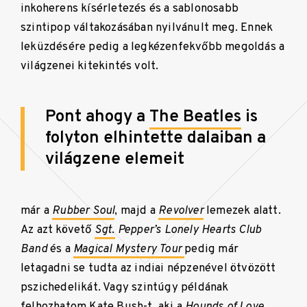
inkoherens kísérletezés és a sablonosabb
szintipop váltakozásában nyilvánult meg. Ennek
leküzdésére pedig a legkézenfekvőbb megoldás a
világzenei kitekintés volt.
Pont ahogy a
The Beatles
is
folyton elhintette dalaiban a
világzene elemeit
már a
Rubber Soul
, majd a
Revolver
lemezek alatt.
Az azt követő
Sgt
.
Pepper’s Lonely Hearts Club
Band
és a
Magical Mystery Tour
pedig már
letagadni se tudta az indiai népzenével ötvözött
pszichedelikát. Vagy szintúgy példának
felhozhatom Kate Bush-t, aki a
Hounds of Love