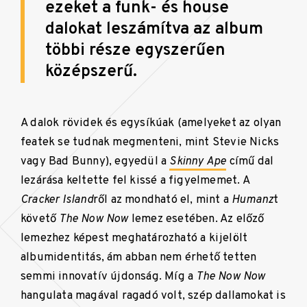
ezeket a funk- és house
dalokat leszámítva az album
többi része egyszerűen
középszerű.
A dalok rövidek és egysíkúak (amelyeket az olyan
featek se tudnak megmenteni, mint Stevie Nicks
vagy Bad Bunny), egyedül a
Skinny Ape
című dal
lezárása keltette fel kissé a figyelmemet. A
Cracker Island
ről az mondható el, mint a
Humanz
t
követő
The Now Now
lemez esetében. Az előző
lemezhez képest meghatározható a kijelölt
albumidentitás, ám abban nem érhető tetten
semmi innovatív újdonság. Míg a
The Now Now
hangulata magával ragadó volt, szép dallamokat is