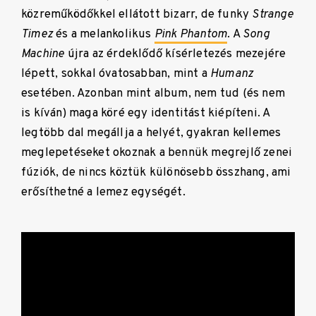
közreműködőkkel ellátott bizarr, de funky
Strange
Timez
és a melankolikus
Pink Phantom
. A
Song
Machine
újra az érdeklődő kísérletezés mezejére
lépett, sokkal óvatosabban, mint a
Humanz
esetében. Azonban mint album, nem tud (és nem
is kíván) maga köré egy identitást kiépíteni. A
legtöbb dal megállja a helyét, gyakran kellemes
meglepetéseket okoznak a bennük megrejlő zenei
fúziók, de nincs köztük különösebb összhang, ami
erősíthetné a lemez egységét.