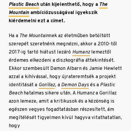
Plastic Beach
után kijelenthető, hogy a
The
Mountain
ambíciózusságával igyekszik
kiérdemelni ezt a címet.
Ha a
The Mountain
nek az életműben betöltött
szerepét szeretnénk megnézni, akkor a 2010-től
2017-ig tartó hiátust lezáró
Humanz
lemeztől
érdemes elkezdeni a diszkográfia áttekintését.
Ekkor szembesült Damon Albarn és Jamie Hewlett
azzal a kihívással, hogy újrateremtsék a projekt
identitását a
Gorillaz
, a
Demon Days
és a
Plastic
Beach
hatalmas sikere után. A
Humanz
a Gorillaz
azon lemeze, amit a kritikusok és a közönség is
egészen vegyes fogadtatásban részesített, ám
megítélését figyelmen kívül hagyva vitathatatlan,
hogy