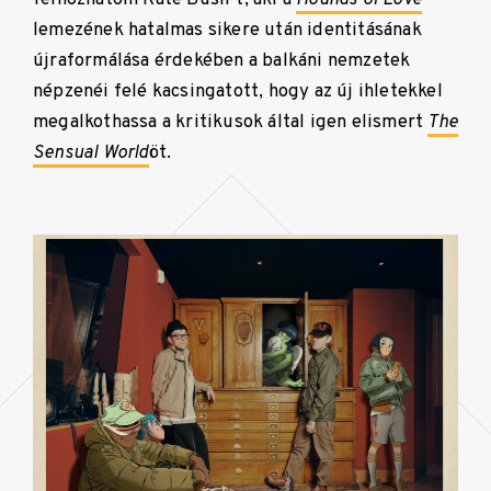
lemezének hatalmas sikere után identitásának
újraformálása érdekében a balkáni nemzetek
népzenéi felé kacsingatott, hogy az új ihletekkel
megalkothassa a kritikusok által igen elismert
The
Sensual World
öt.