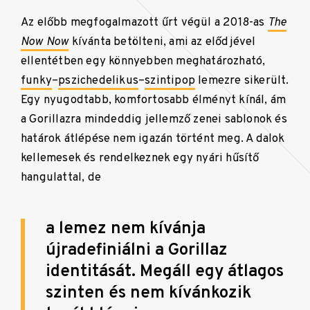
Az előbb megfogalmazott űrt végül a 2018-as
The
Now Now
kívánta betölteni, ami az elődjével
ellentétben egy könnyebben meghatározható,
funky
–
pszichedelikus
–
szintipop
lemezre sikerült.
Egy nyugodtabb, komfortosabb élményt kínál, ám
a Gorillazra mindeddig jellemző zenei sablonok és
határok átlépése nem igazán történt meg. A dalok
kellemesek és rendelkeznek egy nyári hűsítő
hangulattal, de
a lemez nem kívánja
újradefiniálni a Gorillaz
identitását. Megáll egy átlagos
szinten és nem kívánkozik