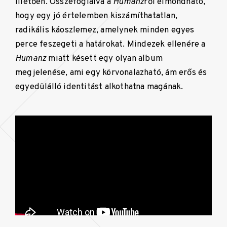
illetően. Összefoglalva a
Humanz
ről elmondható,
hogy egy jó értelemben kiszámíthatatlan,
radikális káoszlemez, amelynek minden egyes
perce feszegeti a határokat. Mindezek ellenére a
Humanz
miatt késett egy olyan album
megjelenése, ami egy körvonalazható, ám erős és
egyedülálló identitást alkothatna magának.