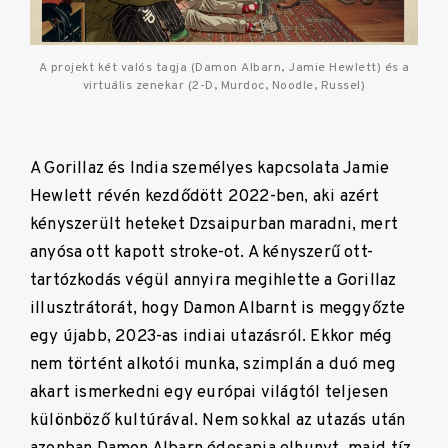
A projekt két valós tagja (Damon Albarn, Jamie Hewlett) és a
virtuális zenekar (2-D, Murdoc, Noodle, Russel)
A Gorillaz és India személyes kapcsolata Jamie
Hewlett révén kezdődött 2022-ben, aki azért
kényszerült heteket Dzsaipurban maradni, mert
anyósa ott kapott stroke-ot. A kényszerű ott-
tartózkodás végül annyira megihlette a Gorillaz
illusztrátorát, hogy Damon Albarnt is meggyőzte
egy újabb, 2023-as indiai utazásról. Ekkor még
nem történt alkotói munka, szimplán a duó meg
akart ismerkedni egy európai világtól teljesen
különböző kultúrával. Nem sokkal az utazás után