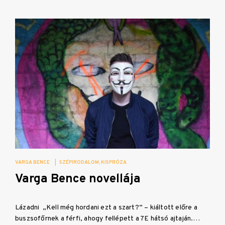
VARGA BENCE
|
SZÉPIRODALOM
KISPRÓZA
Varga Bence novellája
Lázadni „Kell még hordani ezt a szart?” – kiáltott előre a
buszsofőrnek a férfi, ahogy fellépett a 7E hátsó ajtaján.…