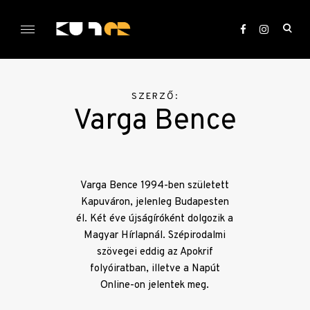
Skip
to
ope
content
sea
KULTer.hu
for
SZERZŐ:
Varga Bence
Varga Bence 1994-ben született
Kapuváron, jelenleg Budapesten
él. Két éve újságíróként dolgozik a
Magyar Hírlapnál. Szépirodalmi
szövegei eddig az Apokrif
folyóiratban, illetve a Napút
Online-on jelentek meg.