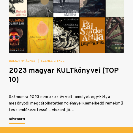
BALAJTHY ÁGNES
|
SZEMLE
LITKULT
2023 magyar KULTkönyvei (TOP
10)
Számomra 2023 nem az az év volt, amelyet egy-két, a
mezőnyből megcáfolhatatlan fölénnyel kiemelkedő remekmű
tesz emlékezetessé – viszont jó…
BŐVEBBEN