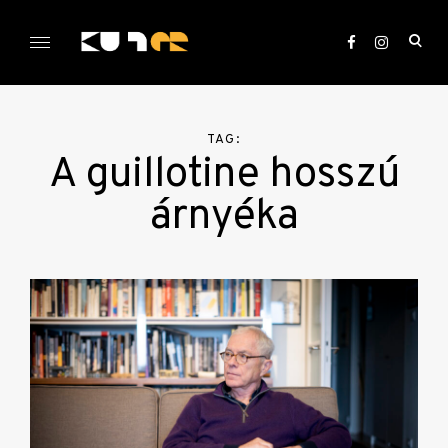
Skip
to
ope
content
sea
KULTer.hu
for
TAG:
A guillotine hosszú
árnyéka