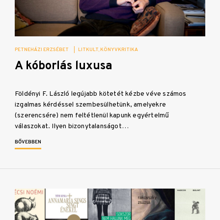
PETNEHÁZI ERZSÉBET
|
LITKULT
KÖNYVKRITIKA
A kóborlás luxusa
Földényi F. László legújabb kötetét kézbe véve számos
izgalmas kérdéssel szembesülhetünk, amelyekre
(szerencsére) nem feltétlenül kapunk egyértelmű
válaszokat. Ilyen bizonytalanságot…
BŐVEBBEN