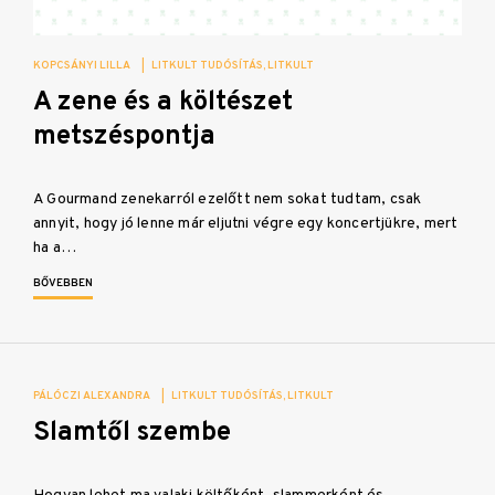
KOPCSÁNYI LILLA
|
LITKULT TUDÓSÍTÁS
LITKULT
A zene és a költészet
metszéspontja
A Gourmand zenekarról ezelőtt nem sokat tudtam, csak
annyit, hogy jó lenne már eljutni végre egy koncertjükre, mert
ha a…
BŐVEBBEN
PÁLÓCZI ALEXANDRA
|
LITKULT TUDÓSÍTÁS
LITKULT
Slamtől szembe