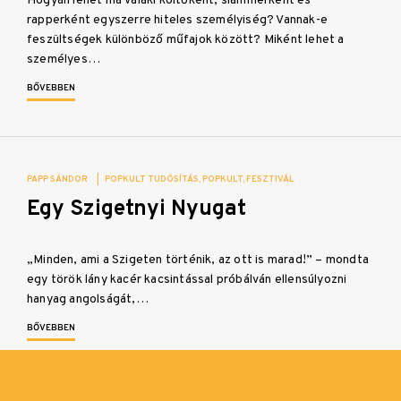
Hogyan lehet ma valaki költőként, slammerként és
rapperként egyszerre hiteles személyiség? Vannak-e
feszültségek különböző műfajok között? Miként lehet a
személyes…
BŐVEBBEN
PAPP SÁNDOR
|
POPKULT TUDÓSÍTÁS
POPKULT
FESZTIVÁL
Egy Szigetnyi Nyugat
„Minden, ami a Szigeten történik, az ott is marad!” – mondta
egy török lány kacér kacsintással próbálván ellensúlyozni
hanyag angolságát,…
BŐVEBBEN