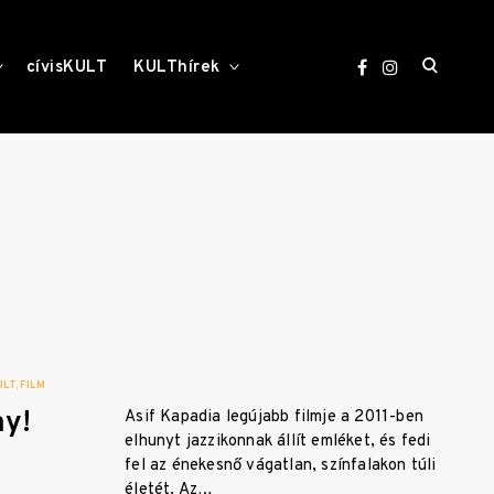
open
toggle
toggle
cívisKULT
KULThírek
child
child
menu
menu
search
form
ULT
FILM
my!
Asif Kapadia legújabb filmje a 2011-ben
elhunyt jazzikonnak állít emléket, és fedi
fel az énekesnő vágatlan, színfalakon túli
életét. Az…