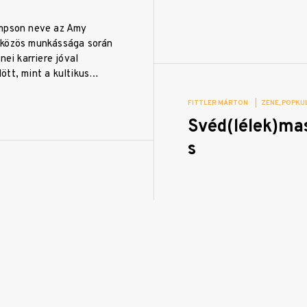
ompson neve az Amy
 közös munkássága során
nei karriere jóval
ött, mint a kultikus…
FITTLER MÁRTON
|
ZENE
POPKU
Svéd(lélek)ma
s