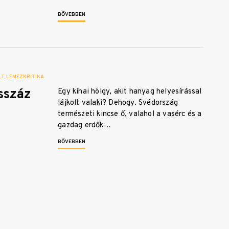
BŐVEBBEN
LT
LEMEZKRITIKA
sszáz
Egy kínai hölgy, akit hanyag helyesírással
lájkolt valaki? Dehogy. Svédország
természeti kincse ő, valahol a vasérc és a
gazdag erdők…
BŐVEBBEN