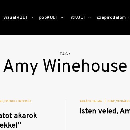
toggle
toggle
toggle
vizuálKULT
popKULT
litKULT
szépirodalom
child
child
child
menu
menu
menu
TAG:
Amy Winehouse
NE
POPKULT INTERJÚ
TAKÁCS DALMA
|
ZENE
VIZUÁLK
Isten veled, A
atot akarok
ekkel”