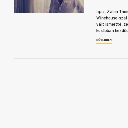
Igaz, Zalon Th
Winehouse-szal
vált ismertté, ze
korábban kezdőd
BŐVEBBEN