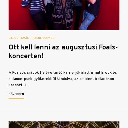
BALOG TAMÁS
|
ZENE
POPKULT
Ott kell lenni az augusztusi Foals-
koncerten!
A Foalsos srácok tíz éve tartó karrierjük alatt a math rock és
a dance-punk gyökerekből kiindulva, az ambient balladákon
keresztül…
BŐVEBBEN