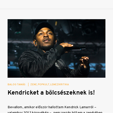
BALOG TAMÁS
|
ZENE
POPKULT
LEMEZKRITIKA
Kendricket a bölcsészeknek is!
Bevallom, amikor először hallottam Kendrick Lamarról –
valamikor 2012 környékén –, nem igazán hittem a zenéjében.