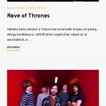
BALOG TAMÁS
|
ZENE
POPKULT
Rave of Thrones
Néhány hete elindult a Trónok harca hatodik évada, mi pedig,
ahogy korábban is, hétről hétre izgatottan várjuk az új
epizódokat. A…
BŐVEBBEN