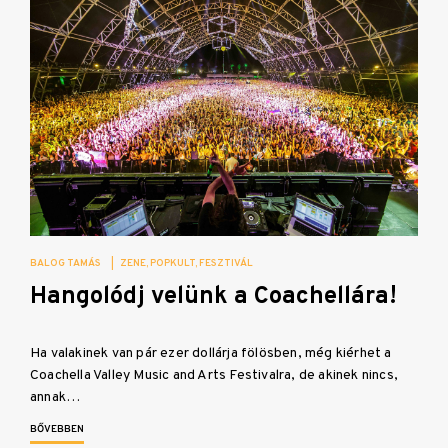
BALOG TAMÁS
|
ZENE
POPKULT
FESZTIVÁL
Hangolódj velünk a Coachellára!
Ha valakinek van pár ezer dollárja fölösben, még kiérhet a
Coachella Valley Music and Arts Festivalra, de akinek nincs,
annak…
BŐVEBBEN