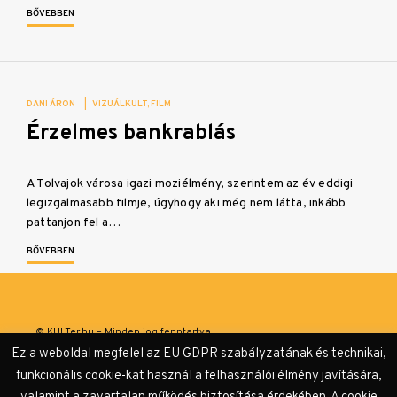
BŐVEBBEN
DANI ÁRON
|
VIZUÁLKULT
FILM
Érzelmes bankrablás
A Tolvajok városa igazi moziélmény, szerintem az év eddigi
legizgalmasabb filmje, úgyhogy aki még nem látta, inkább
pattanjon fel a…
BŐVEBBEN
© KULTer.hu – Minden jog fenntartva
Ez a weboldal megfelel az EU GDPR szabályzatának és technikai,
Impresszum
Szerzőink
Támogatók & Partnerek
funkcionális cookie-kat használ a felhasználói élmény javítására,