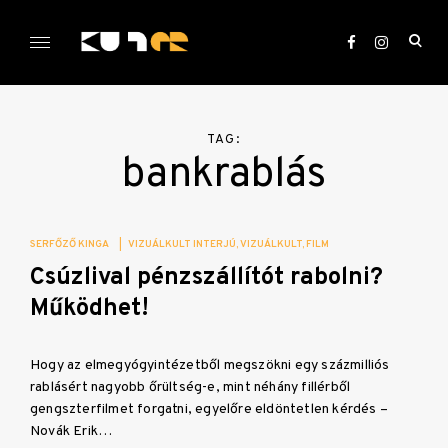
Skip
to
ope
content
sea
KULTer.hu
for
TAG:
bankrablás
SERFŐZŐ KINGA
|
VIZUÁLKULT INTERJÚ
VIZUÁLKULT
FILM
Csúzlival pénzszállítót rabolni?
Működhet!
Hogy az elmegyógyintézetből megszökni egy százmilliós
rablásért nagyobb őrültség-e, mint néhány fillérből
gengszterfilmet forgatni, egyelőre eldöntetlen kérdés –
Novák Erik…