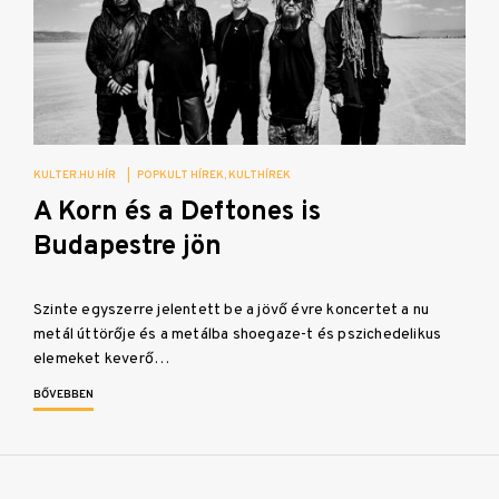
KULTER.HU HÍR
|
POPKULT HÍREK
KULTHÍREK
A Korn és a Deftones is
Budapestre jön
Szinte egyszerre jelentett be a jövő évre koncertet a nu
metál úttörője és a metálba shoegaze-t és pszichedelikus
elemeket keverő…
BŐVEBBEN