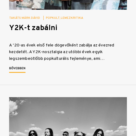
TAKÁTS MÁRK DÁVID
|
POPKULT
LEMEZKRITIKA
Y2K-t zabálni
A ‘20-as évek első fele dögevőként zabálja az évezred
kezdetét. A Y2K-nosztalgia az utóbbi évek egyik
legszembeötlőbb popkulturális fejleménye, ami…
BŐVEBBEN