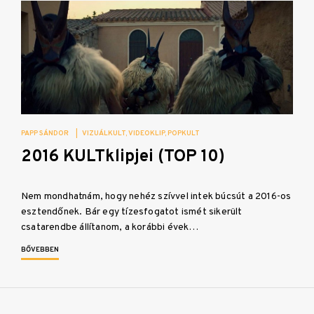
PAPP SÁNDOR
|
VIZUÁLKULT
VIDEOKLIP
POPKULT
2016 KULTklipjei (TOP 10)
Nem mondhatnám, hogy nehéz szívvel intek búcsút a 2016-os
esztendőnek. Bár egy tízesfogatot ismét sikerült
csatarendbe állítanom, a korábbi évek…
BŐVEBBEN