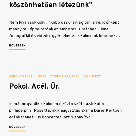
köszönhetően létezünk”
Nem kíván sokkolni, inkább csak rávilágítani arra, időnként
mennyire képmutatóak az emberek. Gretchen Heinel
fotográfiái és videói egyértelműen alkalmasak lehetnek…
BŐVEBBEN
VÉKONY ZSOLT
|
POPKULT TUDÓSÍTÁS
POPKULT
KONCERT
Pokol. Acél. Űr.
Immár negyedik alkalommal zúzta szét hazánkat a
philadelphiai Rosetta, akik augusztus 2-án a Dürer Kertben
adtak frenetikus koncertet, azt bizonyítva…
BŐVEBBEN