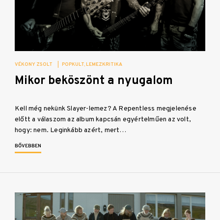
VÉKONY ZSOLT
|
POPKULT
LEMEZKRITIKA
Mikor beköszönt a nyugalom
Kell még nekünk Slayer-lemez? A Repentless megjelenése
előtt a válaszom az album kapcsán egyértelműen az volt,
hogy: nem. Leginkább azért, mert…
BŐVEBBEN