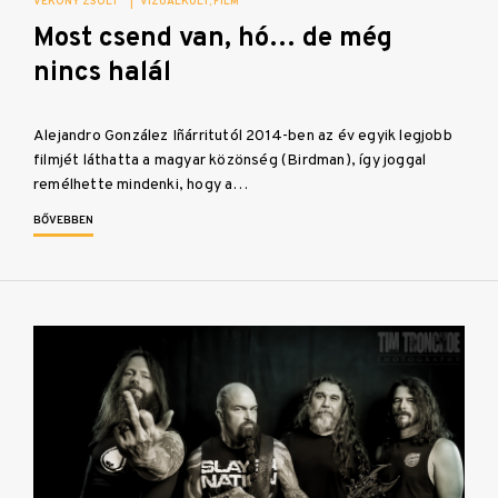
VÉKONY ZSOLT
|
VIZUÁLKULT
FILM
Most csend van, hó… de még
nincs halál
Alejandro González Iñárritutól 2014-ben az év egyik legjobb
filmjét láthatta a magyar közönség (Birdman), így joggal
remélhette mindenki, hogy a…
BŐVEBBEN