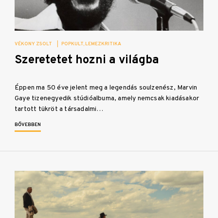
VÉKONY ZSOLT
|
POPKULT
LEMEZKRITIKA
Szeretetet hozni a világba
Éppen ma 50 éve jelent meg a legendás soulzenész, Marvin
Gaye tizenegyedik stúdióalbuma, amely nemcsak kiadásakor
tartott tükröt a társadalmi…
BŐVEBBEN