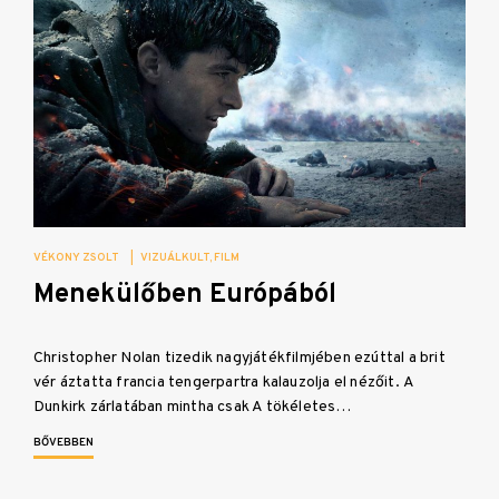
VÉKONY ZSOLT
|
VIZUÁLKULT
FILM
Menekülőben Európából
Christopher Nolan tizedik nagyjátékfilmjében ezúttal a brit
vér áztatta francia tengerpartra kalauzolja el nézőit. A
Dunkirk zárlatában mintha csak A tökéletes…
BŐVEBBEN