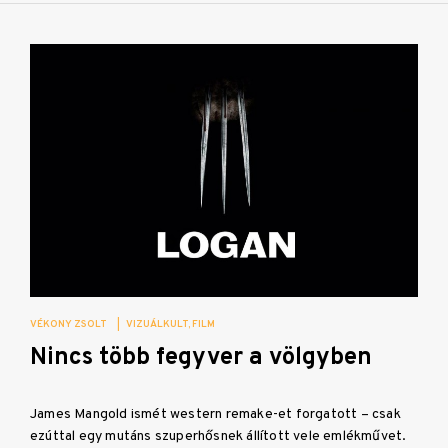
VÉKONY ZSOLT
|
VIZUÁLKULT
FILM
Nincs több fegyver a völgyben
James Mangold ismét western remake-et forgatott – csak
ezúttal egy mutáns szuperhősnek állított vele emlékművet.