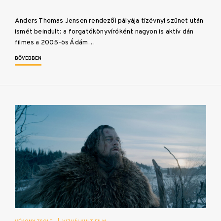
Anders Thomas Jensen rendezői pályája tízévnyi szünet után
ismét beindult: a forgatókönyvíróként nagyon is aktív dán
filmes a 2005-ös Ádám…
BŐVEBBEN