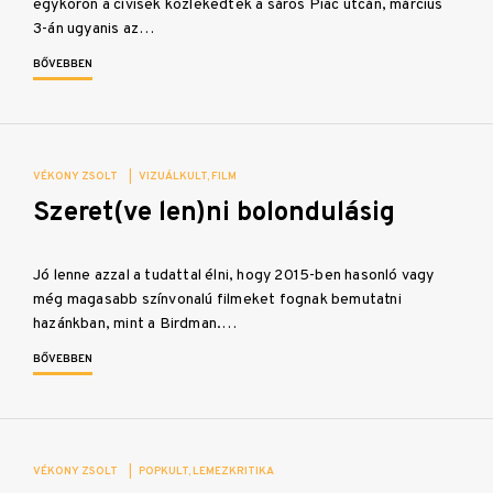
egykoron a cívisek közlekedtek a sáros Piac utcán, március
3-án ugyanis az…
BŐVEBBEN
VÉKONY ZSOLT
|
VIZUÁLKULT
FILM
Szeret(ve len)ni bolondulásig
Jó lenne azzal a tudattal élni, hogy 2015-ben hasonló vagy
még magasabb színvonalú filmeket fognak bemutatni
hazánkban, mint a Birdman.…
BŐVEBBEN
VÉKONY ZSOLT
|
POPKULT
LEMEZKRITIKA