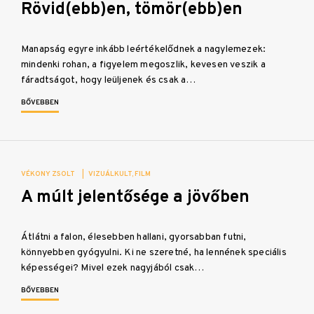
Rövid(ebb)en, tömör(ebb)en
Manapság egyre inkább leértékelődnek a nagylemezek:
mindenki rohan, a figyelem megoszlik, kevesen veszik a
fáradtságot, hogy leüljenek és csak a…
BŐVEBBEN
VÉKONY ZSOLT
|
VIZUÁLKULT
FILM
A múlt jelentősége a jövőben
Átlátni a falon, élesebben hallani, gyorsabban futni,
könnyebben gyógyulni. Ki ne szeretné, ha lennének speciális
képességei? Mivel ezek nagyjából csak…
BŐVEBBEN