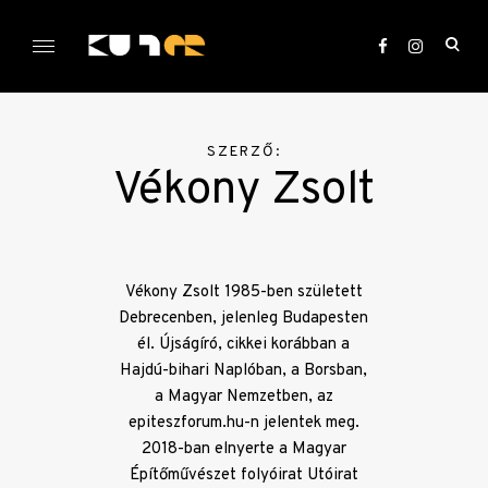
Skip
to
ope
content
sea
KULTer.hu
for
SZERZŐ:
Vékony Zsolt
Vékony Zsolt 1985-ben született
Debrecenben, jelenleg Budapesten
él. Újságíró, cikkei korábban a
Hajdú-bihari Naplóban, a Borsban,
a Magyar Nemzetben, az
epiteszforum.hu-n jelentek meg.
2018-ban elnyerte a Magyar
Építőművészet folyóirat Utóirat