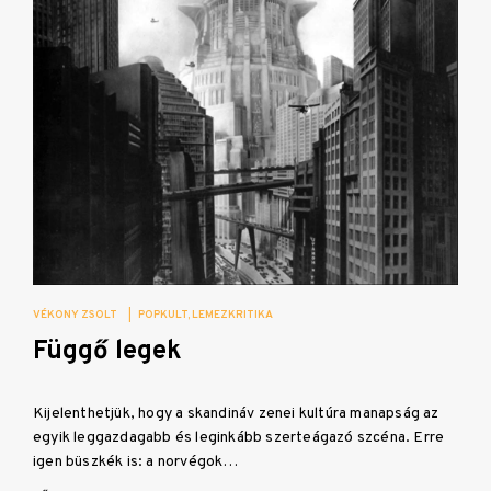
VÉKONY ZSOLT
|
POPKULT
LEMEZKRITIKA
Függő legek
Kijelenthetjük, hogy a skandináv zenei kultúra manapság az
egyik leggazdagabb és leginkább szerteágazó szcéna. Erre
igen büszkék is: a norvégok…