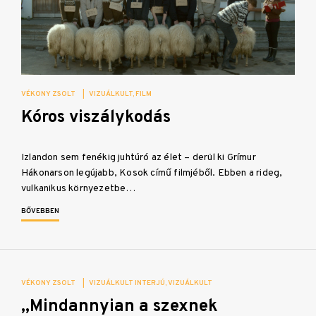
VÉKONY ZSOLT
|
VIZUÁLKULT
FILM
Kóros viszálykodás
Izlandon sem fenékig juhtúró az élet – derül ki Grímur
Hákonarson legújabb, Kosok című filmjéből. Ebben a rideg,
vulkanikus környezetbe…
BŐVEBBEN
VÉKONY ZSOLT
|
VIZUÁLKULT INTERJÚ
VIZUÁLKULT
„Mindannyian a szexnek