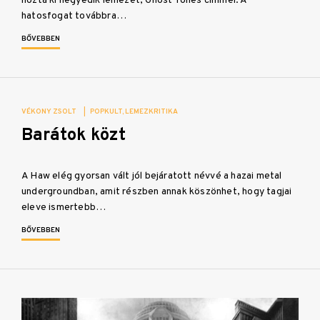
hozta ki negyedik lemezét, Ghost Tones címmel. A
hatosfogat továbbra…
BŐVEBBEN
VÉKONY ZSOLT
|
POPKULT
LEMEZKRITIKA
Barátok közt
A Haw elég gyorsan vált jól bejáratott névvé a hazai metal
undergroundban, amit részben annak köszönhet, hogy tagjai
eleve ismertebb…
BŐVEBBEN