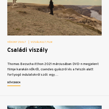
VÉKONY ZSOLT
|
VIZUÁLKULT
FILM
Családi viszály
Thomas Bezucha itthon 2021 márciusában DVD-n megjelent
filmje karakán nőkről, csendes gyászról és a felszín alatt
fortyogó indulatokról szól: egy…
BŐVEBBEN