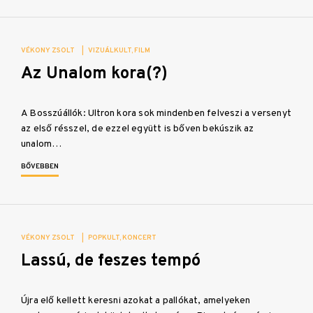
VÉKONY ZSOLT
|
VIZUÁLKULT
FILM
Az Unalom kora(?)
A Bosszúállók: Ultron kora sok mindenben felveszi a versenyt
az első résszel, de ezzel együtt is bőven bekúszik az
unalom…
BŐVEBBEN
VÉKONY ZSOLT
|
POPKULT
KONCERT
Lassú, de feszes tempó
Újra elő kellett keresni azokat a pallókat, amelyeken