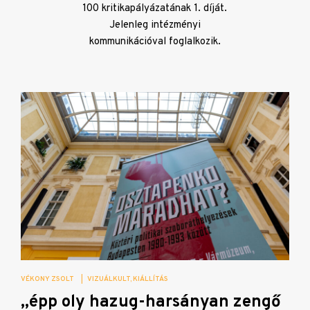
100 kritikapályázatának 1. díját.
Jelenleg intézményi
kommunikációval foglalkozik.
VÉKONY ZSOLT
|
VIZUÁLKULT
KIÁLLÍTÁS
„épp oly hazug-harsányan zengő