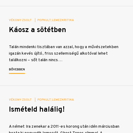
VÉKONY ZSOLT
|
POPKULT
LEMEZKRITIKA
Káosz a sötétben
Talán mindenki tisztában van azzal, hogy a művészetekben
igazán kevés újító, friss szellemiségű alkotóval lehet
találkozni – sőt talán nincs…
BŐVEBBEN
VÉKONY ZSOLT
|
POPKULT
LEMEZKRITIKA
Ismételd halálig!
A német Ira zenekar a 2011-es korong után idén márciusban