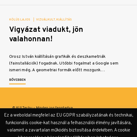
KÖLÜS LAJOS
|
VIZUÁLKULT
KIÁLLÍTÁS
Vigyázat viadukt, jön
valahonnan!
Orosz István kiállításán grafikák és deszkametriák
(fainstallációk) fogadnak. Utóbbi fogalmat a Google sem
ismeri még. A geometriai formák előtt mozgunk…
BŐVEBBEN
© KULTer.hu – Minden jog fenntartva
Ez a weboldal megfelel az EU GDPR szabályzatának és technikai,
Impresszum
Szerzőink
Támogatók & Partnerek
funkcionális cookie-kat használ a felhasználói élmény javítására,
valamint a zavartalan működés biztosítása érdekében. A cookie
Adatvédelmi tájékoztató