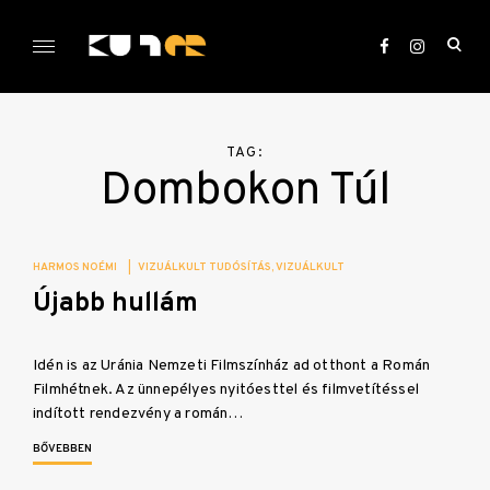
Skip
to
ope
content
sea
KULTer.hu
for
TAG:
Dombokon Túl
HARMOS NOÉMI
|
VIZUÁLKULT TUDÓSÍTÁS
VIZUÁLKULT
Újabb hullám
Idén is az Uránia Nemzeti Filmszínház ad otthont a Román
Filmhétnek. Az ünnepélyes nyitóesttel és filmvetítéssel
indított rendezvény a román…
BŐVEBBEN