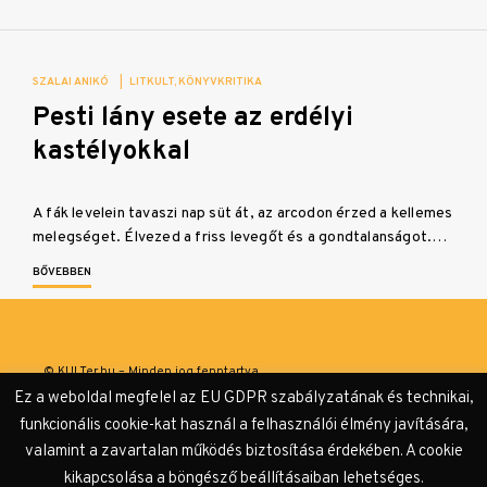
SZALAI ANIKÓ
|
LITKULT
KÖNYVKRITIKA
Pesti lány esete az erdélyi
kastélyokkal
A fák levelein tavaszi nap süt át, az arcodon érzed a kellemes
melegséget. Élvezed a friss levegőt és a gondtalanságot.…
BŐVEBBEN
© KULTer.hu – Minden jog fenntartva
Ez a weboldal megfelel az EU GDPR szabályzatának és technikai,
Impresszum
Szerzőink
Támogatók & Partnerek
funkcionális cookie-kat használ a felhasználói élmény javítására,
valamint a zavartalan működés biztosítása érdekében. A cookie
Adatvédelmi tájékoztató
kikapcsolása a böngésző beállításaiban lehetséges.