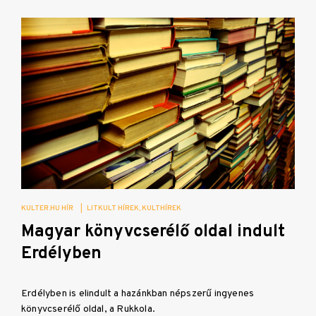
KULTER.HU HÍR
|
LITKULT HÍREK
KULTHÍREK
Magyar könyvcserélő oldal indult
Erdélyben
Erdélyben is elindult a hazánkban népszerű ingyenes
könyvcserélő oldal, a Rukkola.