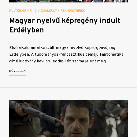
KULTER.HU HÍR
|
VIZUÁLKULT HÍREK
KULTHÍREK
Magyar nyelvű képregény indult
Erdélyben
Első alkalommal készült magyar nyelvű képregényújság
Erdélyben. A tudományos-fantasztikus témájú Fantomatika
című kiadvány havilap, eddig két száma jelent meg.
BŐVEBBEN