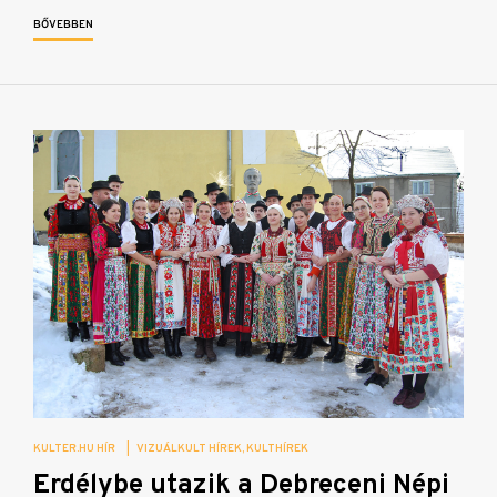
BŐVEBBEN
KULTER.HU HÍR
|
VIZUÁLKULT HÍREK
KULTHÍREK
Erdélybe utazik a Debreceni Népi