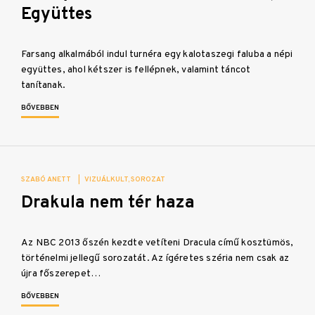
Együttes
Farsang alkalmából indul turnéra egy kalotaszegi faluba a népi
együttes, ahol kétszer is fellépnek, valamint táncot
tanítanak.
BŐVEBBEN
SZABÓ ANETT
|
VIZUÁLKULT
SOROZAT
Drakula nem tér haza
Az NBC 2013 őszén kezdte vetíteni Dracula című kosztümös,
történelmi jellegű sorozatát. Az ígéretes széria nem csak az
újra főszerepet…
BŐVEBBEN