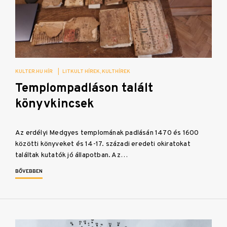
KULTER.HU HÍR
|
LITKULT HÍREK
KULTHÍREK
Templompadláson talált
könyvkincsek
Az erdélyi Medgyes templomának padlásán 1470 és 1600
közötti könyveket és 14-17. századi eredeti okiratokat
találtak kutatók jó állapotban. Az…
BŐVEBBEN