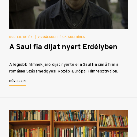
KULTER.HU HÍR
|
VIZUÁLKULT HÍREK
KULTHÍREK
A Saul fia díjat nyert Erdélyben
A legjobb filmnek járó díjat nyerte el a Saul fia című film a
romániai Szászmedgyesi Közép-Európai Filmfesztiválon.
BŐVEBBEN