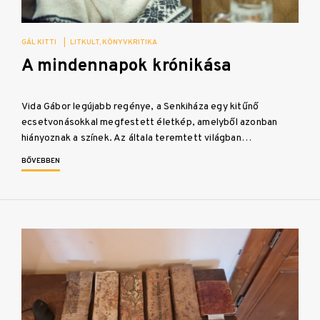
GÁL KITTI
|
LITKULT
KÖNYVKRITIKA
A mindennapok krónikása
Vida Gábor legújabb regénye, a Senkiháza egy kitűnő
ecsetvonásokkal megfestett életkép, amelyből azonban
hiányoznak a színek. Az általa teremtett világban…
BŐVEBBEN