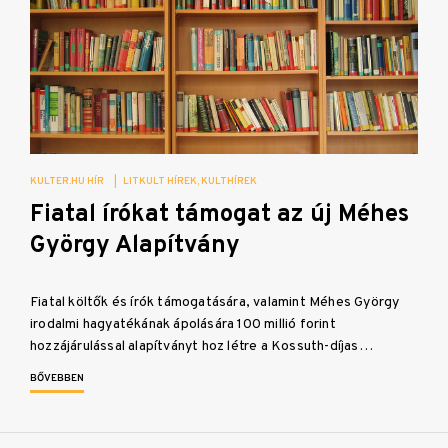
KULTER.HU HÍR
|
LITKULT HÍREK
KULTHÍREK
Fiatal írókat támogat az új Méhes
György Alapítvány
Fiatal költők és írók támogatására, valamint Méhes György
irodalmi hagyatékának ápolására 100 millió forint
hozzájárulással alapítványt hoz létre a Kossuth-díjas…
BŐVEBBEN