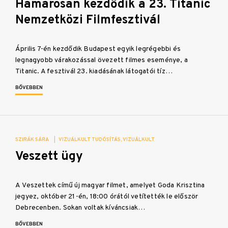
Hamarosan kezdődik a 23. Titanic
Nemzetközi Filmfesztivál
Április 7-én kezdődik Budapest egyik legrégebbi és
legnagyobb várakozással övezett filmes eseménye, a
Titanic. A fesztivál 23. kiadásának látogatói tíz…
BŐVEBBEN
SZIRÁK SÁRA
|
VIZUÁLKULT TUDÓSÍTÁS
VIZUÁLKULT
Veszett ügy
A Veszettek című új magyar filmet, amelyet Goda Krisztina
jegyez, október 21-én, 18:00 órától vetítették le először
Debrecenben. Sokan voltak kíváncsiak…
BŐVEBBEN