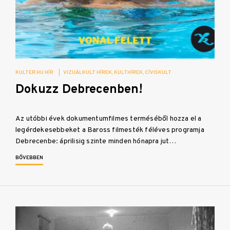
KULTER.HU HÍR
|
VIZUÁLKULT HÍREK
KULTHÍREK
CÍVISKULT
Dokuzz Debrecenben!
Az utóbbi évek dokumentumfilmes terméséből hozza el a
legérdekesebbeket a Baross filmesték féléves programja
Debrecenbe: áprilisig szinte minden hónapra jut…
BŐVEBBEN