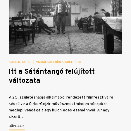
KULTER.HU HÍR
|
VIZUÁLKULT HÍREK
KULTHÍREK
Itt a Sátántangó felújított
változata
A 25. születésnapja alkalmából rendezett filmfesztiválra
készülve a Cirko-Gejzír művészmozi minden hónapban
meglepi vendégeit egy különleges eseménnyel. A nagy
sikerű…
BŐVEBBEN