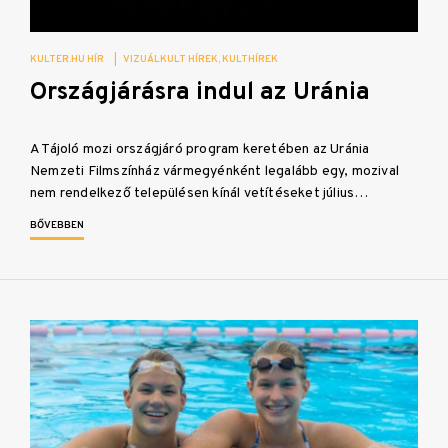
KULTER.HU HÍR
|
VIZUÁLKULT HÍREK
KULTHÍREK
Országjárásra indul az Uránia
A Tájoló mozi országjáró program keretében az Uránia
Nemzeti Filmszínház vármegyénként legalább egy, mozival
nem rendelkező településen kínál vetítéseket július…
BŐVEBBEN