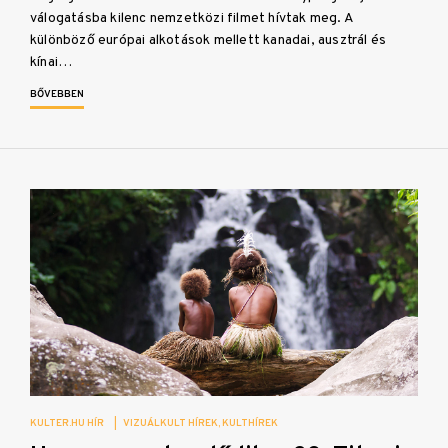
válogatásba kilenc nemzetközi filmet hívtak meg. A
különböző európai alkotások mellett kanadai, ausztrál és
kínai…
BŐVEBBEN
KULTER.HU HÍR
|
VIZUÁLKULT HÍREK
KULTHÍREK