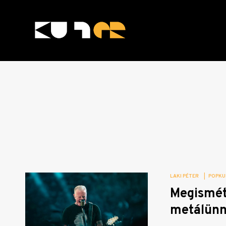
Skip
to
content
KULTer.hu
LAKI PÉTER
|
POPKU
Megismét
metálün