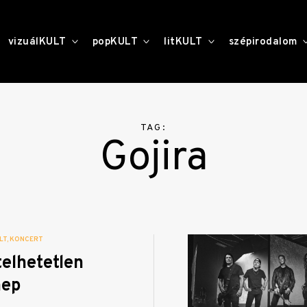
toggle
toggle
toggle
vizuálKULT
popKULT
litKULT
szépirodalom
child
child
child
menu
menu
menu
TAG:
Gojira
LT
KONCERT
elhetetlen
nep