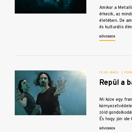
Amikor a Metall
érkezik, az mind
életében. De am
és kulturális é
BŐVEBBEN
FEJES JÁNOS
|
POPK
Repül a b
Mi köze egy fra
környezetvédel
zöld gondolkodá
És hogy jön ide
BŐVEBBEN