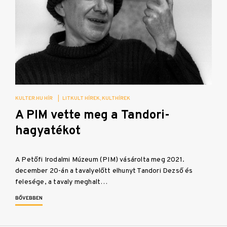
KULTER.HU HÍR
|
LITKULT HÍREK
KULTHÍREK
A PIM vette meg a Tandori-
hagyatékot
A Petőfi Irodalmi Múzeum (PIM) vásárolta meg 2021.
december 20-án a tavalyelőtt elhunyt Tandori Dezső és
felesége, a tavaly meghalt…
BŐVEBBEN