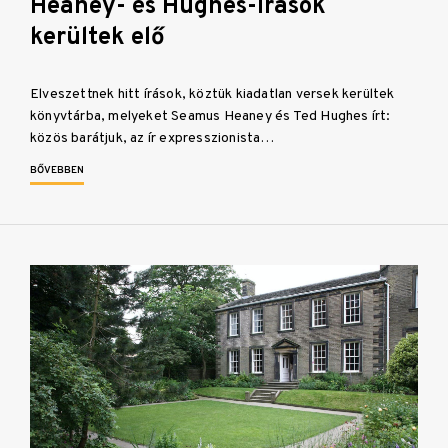
Heaney- és Hughes-írások
kerültek elő
Elveszettnek hitt írások, köztük kiadatlan versek kerültek
könyvtárba, melyeket Seamus Heaney és Ted Hughes írt:
közös barátjuk, az ír expresszionista…
BŐVEBBEN