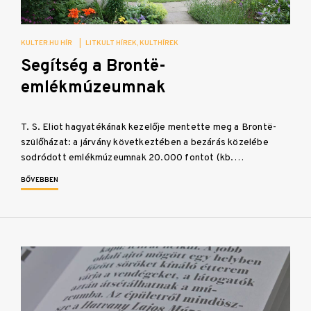
KULTER.HU HÍR
|
LITKULT HÍREK
KULTHÍREK
Segítség a Brontë-
emlékmúzeumnak
T. S. Eliot hagyatékának kezelője mentette meg a Brontë-
szülőházat: a járvány következtében a bezárás közelébe
sodródott emlékmúzeumnak 20.000 fontot (kb.…
BŐVEBBEN