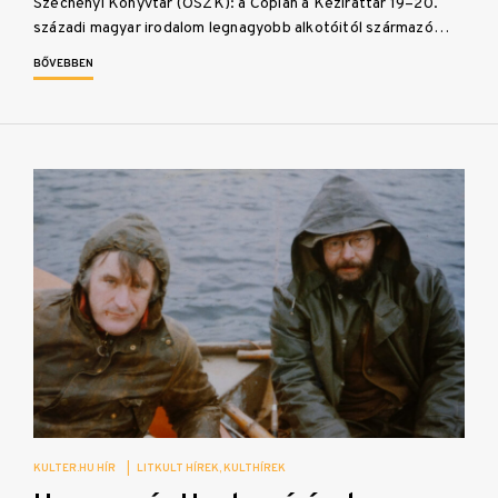
Széchényi Könyvtár (OSZK): a Copián a Kézirattár 19–20.
századi magyar irodalom legnagyobb alkotóitól származó…
BŐVEBBEN
KULTER.HU HÍR
|
LITKULT HÍREK
KULTHÍREK