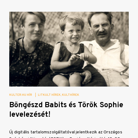
KULTER.HU HÍR
|
LITKULT HÍREK
KULTHÍREK
Böngészd Babits és Török Sophie
levelezését!
Új digitális tartalomszolgáltatóval jelentkezik az Országos