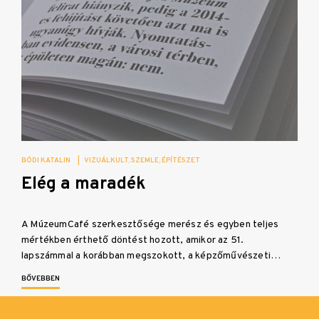
BÓDI KATALIN
|
VIZUÁLKULT
SZEMLE
ÉPÍTÉSZET
Elég a maradék
A MúzeumCafé szerkesztősége merész és egyben teljes
mértékben érthető döntést hozott, amikor az 51.
lapszámmal a korábban megszokott, a képzőművészeti…
BŐVEBBEN