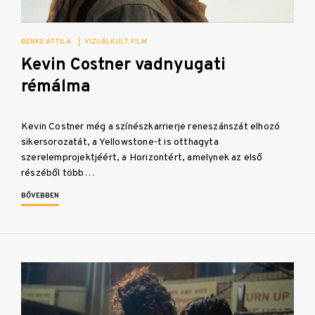
BENKE ATTILA
|
VIZUÁLKULT
FILM
Kevin Costner vadnyugati
rémálma
Kevin Costner még a színészkarrierje reneszánszát elhozó
sikersorozatát, a Yellowstone-t is otthagyta
szerelemprojektjéért, a Horizontért, amelynek az első
részéből több…
BŐVEBBEN