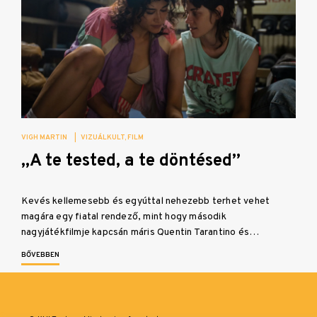
VIGH MARTIN
|
VIZUÁLKULT
FILM
„A te tested, a te döntésed”
Kevés kellemesebb és egyúttal nehezebb terhet vehet
magára egy fiatal rendező, mint hogy második
nagyjátékfilmje kapcsán máris Quentin Tarantino és…
BŐVEBBEN