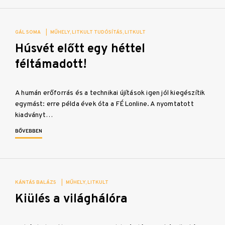
GÁL SOMA
|
MŰHELY
LITKULT TUDÓSÍTÁS
LITKULT
Húsvét előtt egy héttel
féltámadott!
A humán erőforrás és a technikai újítások igen jól kiegészítik
egymást: erre példa évek óta a FÉLonline. A nyomtatott
kiadványt…
BŐVEBBEN
KÁNTÁS BALÁZS
|
MŰHELY
LITKULT
Kiülés a világhálóra