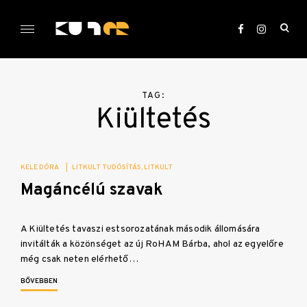
Skip
to
ope
content
sea
KULTer.hu
for
TAG:
Kiültetés
KELE DÓRA
|
LITKULT TUDÓSÍTÁS
LITKULT
Magáncélú szavak
A Kiültetés tavaszi estsorozatának második állomására
invitálták a közönséget az új RoHAM Bárba, ahol az egyelőre
még csak neten elérhető…
BŐVEBBEN