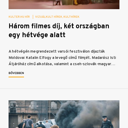
KULTER.HU HÍR
|
VIZUÁLKULT HÍREK
KULTHÍREK
Három filmes díj, két országban
egy hétvége alatt
A hétvégén megrendezett varsói fesztiválon díjazták
Moldovai Katalin Elfogy a levegő című filmjét. Madarász Isti
Átjáróház című alkotása, valamint a cseh-szlovák-magyar…
BŐVEBBEN