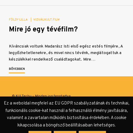
FÖLDY LILLA
|
VIZUÁLKULT
FILM
Mire jó egy tévéfilm?
Kíváncsiak voltunk Madarász Isti első egész estés filmjére, A
legyőzhetetlenekre, és mivel nincs tévénk, meglátogattuk a
készülékkel rendelkező családtagokat. Mire…
BŐVEBBEN
© KULTer.hu – Minden jog fenntartva
Ez a weboldal megfelel az EU GDPR szabályzatának és technikai,
Impresszum
Szerzőink
Támogatók & Partnerek
funkcionális cookie-kat használ a felhasználói élmény javítására,
valamint a zavartalan működés biztosítása érdekében. A cookie
Adatvédelmi tájékoztató
kikapcsolása a böngésző beállításaiban lehetséges.