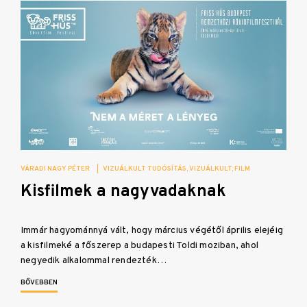
VÁRADI NAGY PÉTER
|
VIZUÁLKULT TUDÓSÍTÁS
VIZUÁLKULT
FILM
Kisfilmek a nagyvadaknak
Immár hagyománnyá vált, hogy március végétől április elejéig
a kisfilmeké a főszerep a budapesti Toldi moziban, ahol
negyedik alkalommal rendezték…
BŐVEBBEN