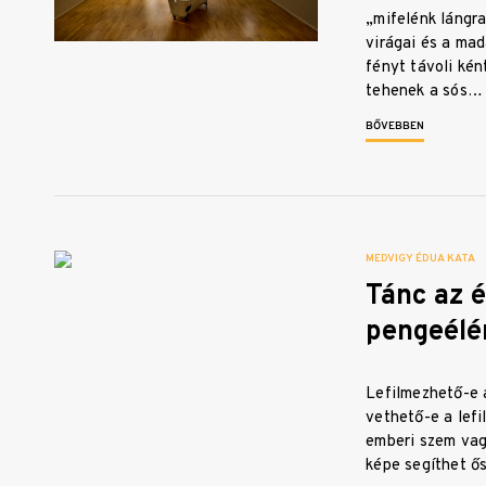
„mifelénk lángra
virágai és a mad
fényt távoli kén
tehenek a sós…
BŐVEBBEN
MEDVIGY ÉDUA KATA
Tánc az 
pengeélé
Lefilmezhető-e a
vethető-e a lef
emberi szem va
képe segíthet ő