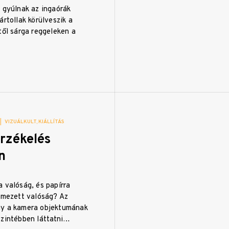
 gyúlnak az ingaórák
ártollak körülveszik a
től sárga reggeleken a
|
VIZUÁLKULT
KIÁLLÍTÁS
érzékelés
n
 valóság, és papírra
ilmezett valóság? Az
gy a kamera objektumának
szintébben láttatni…