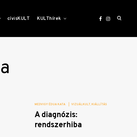
open
toggle
toggle
cívisKULT
KULThírek
child
child
menu
menu
search
form
ta
MEDVIGY ÉDUA KATA
|
VIZUÁLKULT
KIÁLLÍTÁS
A diagnózis:
rendszerhiba