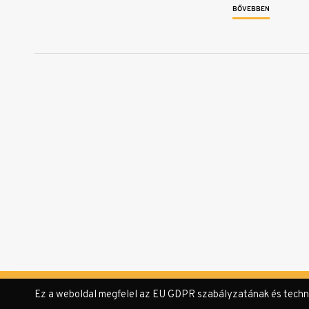
BŐVEBBEN
Ez a weboldal megfelel az EU GDPR szabályzatának és technika