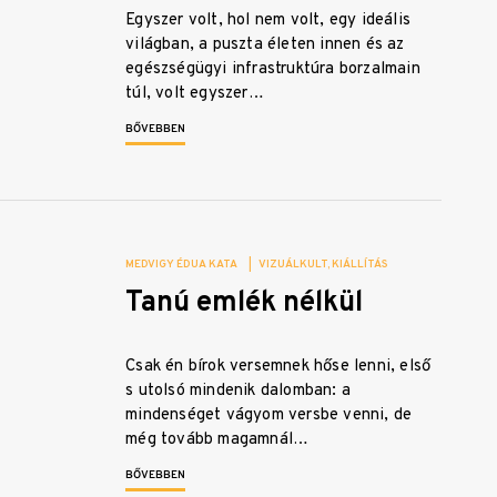
Egyszer volt, hol nem volt, egy ideális
világban, a puszta életen innen és az
egészségügyi infrastruktúra borzalmain
túl, volt egyszer…
BŐVEBBEN
MEDVIGY ÉDUA KATA
|
VIZUÁLKULT
KIÁLLÍTÁS
Tanú emlék nélkül
Csak én bírok versemnek hőse lenni, első
s utolsó mindenik dalomban: a
mindenséget vágyom versbe venni, de
még tovább magamnál…
BŐVEBBEN