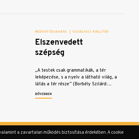
MEDVIGY ÉDUA KATA
|
VIZUÁLKULT
KIÁLLÍTÁS
Elszenvedett
szépség
„A testek csak grammatikák, a tér
leképezése, s a nyelv a látható világ, a
látás a tér része” (Borbély Szilárd:…
BŐVEBBEN
valamint a zavartalan működés biztosítása érdekében. A cookie