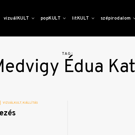
toggle
toggle
toggle
vizuálKULT
popKULT
litKULT
szépirodalom
child
child
child
menu
menu
menu
TAG:
edvigy Édua Ka
|
VIZUÁLKULT
KIÁLLÍTÁS
ezés