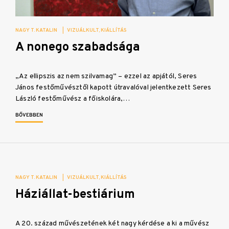
NAGY T. KATALIN
|
VIZUÁLKULT
KIÁLLÍTÁS
A nonego szabadsága
„Az ellipszis az nem szilvamag” – ezzel az apjától, Seres
János festőművésztől kapott útravalóval jelentkezett Seres
László festőművész a főiskolára,…
BŐVEBBEN
NAGY T. KATALIN
|
VIZUÁLKULT
KIÁLLÍTÁS
Háziállat-bestiárium
A 20. század művészetének két nagy kérdése a ki a művész