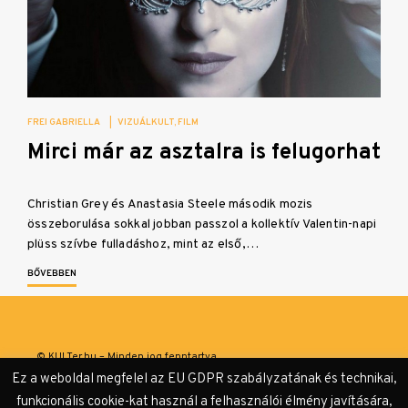
FREI GABRIELLA
|
VIZUÁLKULT
FILM
Mirci már az asztalra is felugorhat
Christian Grey és Anastasia Steele második mozis
összeborulása sokkal jobban passzol a kollektív Valentin-napi
plüss szívbe fulladáshoz, mint az első,…
BŐVEBBEN
© KULTer.hu – Minden jog fenntartva
Ez a weboldal megfelel az EU GDPR szabályzatának és technikai,
Impresszum
Szerzőink
Támogatók & Partnerek
funkcionális cookie-kat használ a felhasználói élmény javítására,