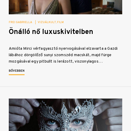
FREI GABRIELLA
|
VIZUÁLKULT
FILM
Önálló nő luxuskivitelben
Amióta Mirci vérfagyasztó nyervogásával elzavarta a Gazdi
lábához dörgölőző sunyi szomszéd macskát, majd fürge
mozgásával egy pitbullt is lerázott, viszonylagos…
BŐVEBBEN