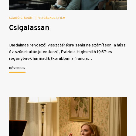
SZABÓ G. ÁDÁM
|
VIZUÁLKULT
FILM
Csigalassan
Diadalmas rendezői visszatérésre senki ne számítson: a húsz
év szünet után jelentkező, Patricia Highsmith 1957-es
regényének harmadik (korábban a francia…
BŐVEBBEN