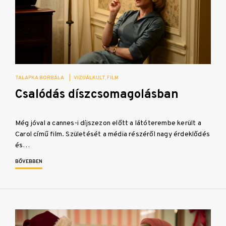
TALAPKA BORBÁLA
|
VIZUÁLKULT
FILM
Csalódás díszcsomagolásban
Még jóval a cannes-i díjszezon előtt a látóterembe került a
Carol című film. Születését a média részéről nagy érdeklődés
és…
BŐVEBBEN