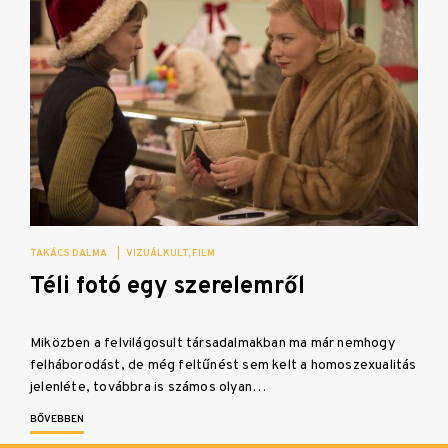
TAKÁCS DALMA
|
VIZUÁLKULT
FILM
Téli fotó egy szerelemről
Miközben a felvilágosult társadalmakban ma már nemhogy
felháborodást, de még feltűnést sem kelt a homoszexualitás
jelenléte, továbbra is számos olyan…
BŐVEBBEN