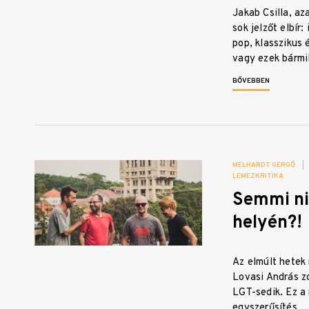
Jakab Csilla, az
sok jelzőt elbír:
pop, klasszikus 
vagy ezek bármi
BŐVEBBEN
MELHARDT GERGŐ
|
LEMEZKRITIKA
Semmi ni
helyén?!
Az elmúlt hetek
Lovasi András z
LGT-sedik. Ez a
egyszerűsítés,