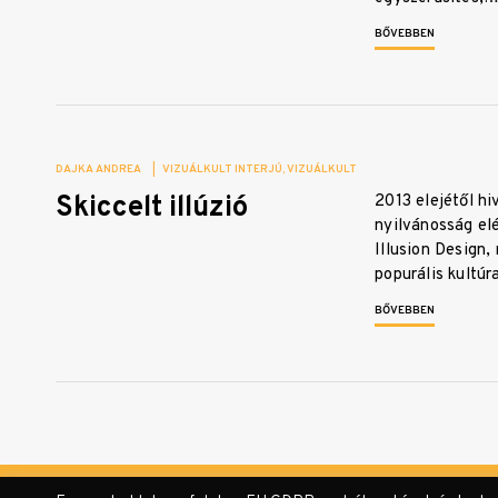
BŐVEBBEN
DAJKA ANDREA
|
VIZUÁLKULT INTERJÚ
VIZUÁLKULT
Skiccelt illúzió
2013 elejétől hi
nyilvánosság elé
Illusion Design,
popurális kultú
BŐVEBBEN