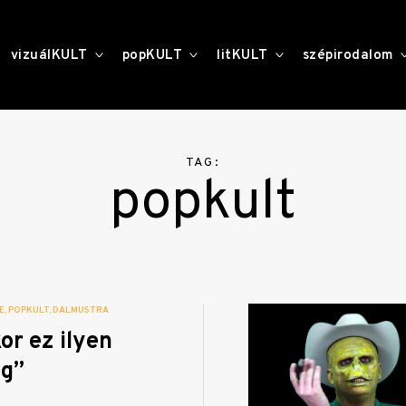
toggle
toggle
toggle
vizuálKULT
popKULT
litKULT
szépirodalom
child
child
child
menu
menu
menu
TAG:
popkult
E
POPKULT
DALMUSTRA
or ez ilyen
g”