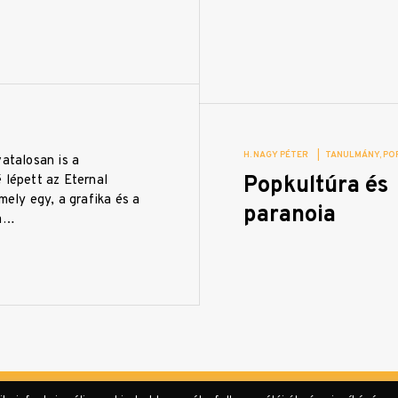
H. NAGY PÉTER
|
TANULMÁNY
PO
vatalosan is a
Popkultúra és
 lépett az Eternal
 mely egy, a grafika és a
paranoia
ra…