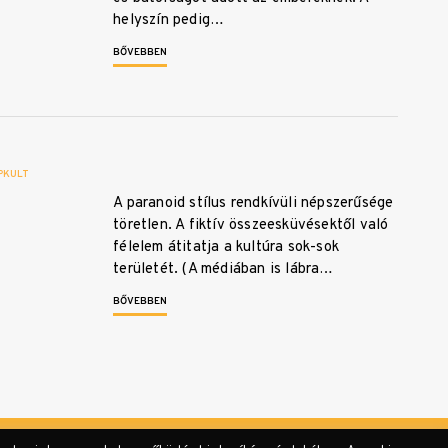
helyszín pedig…
BŐVEBBEN
PKULT
A paranoid stílus rendkívüli népszerűsége
töretlen. A fiktív összeesküvésektől való
félelem átitatja a kultúra sok-sok
területét. (A médiában is lábra…
BŐVEBBEN