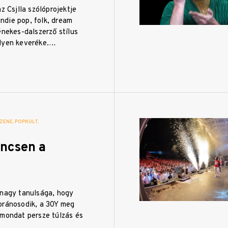
az Csjlla szólóprojektje
 indie pop, folk, dream
énekes-dalszerző stílus
lyen keveréke.…
ZENE
POPKULT
ncsen a
 nagy tanulsága, hogy
oránosodik, a 30Y meg
 mondat persze túlzás és
…