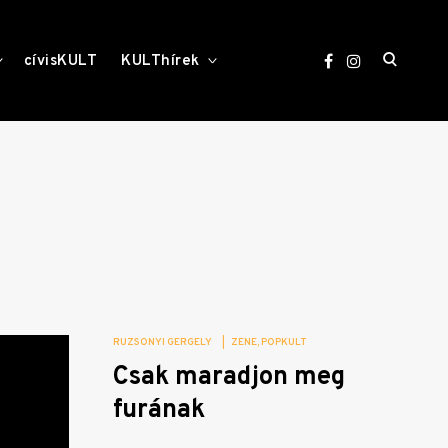
open
toggle
toggle
cívisKULT
KULThírek
child
child
menu
menu
search
form
RUZSONYI GERGELY
|
ZENE
POPKULT
Csak maradjon meg
furának