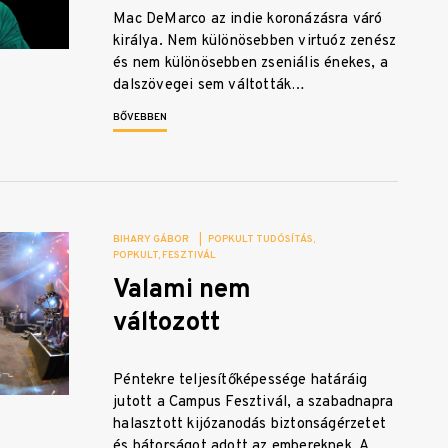
Mac DeMarco az indie koronázásra váró
királya. Nem különösebben virtuóz zenész
és nem különösebben zseniális énekes, a
dalszövegei sem váltották…
BŐVEBBEN
BIHARY GÁBOR
|
POPKULT TUDÓSÍTÁS
POPKULT
FESZTIVÁL
Valami nem
változott
Péntekre teljesítőképessége határáig
jutott a Campus Fesztivál, a szabadnapra
halasztott kijózanodás biztonságérzetet
és bátorságot adott az embereknek. A