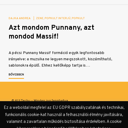
DAJKA ANDREA
|
ZENE
POPKULT INTERJÚ
POPKULT
Azt mondom Punnany, azt
mondod Massif!
A pécsi Punnany Massif formáció egyik legfontosabb
irányelve: a muzsika ne legyen megszokott, kiszámítható,
sablonokra épülő. Ehhez kellőképp tartja is…
BŐVEBBEN
© KULTer.hu – Minden jog fenntartva
Ez a weboldal megfelel az EU GDPR szabályzatának és technikai,
Impresszum
Szerzőink
Támogatók & Partnerek
funkcionális cookie-kat használ a felhasználói élmény javítására,
valamint a zavartalan működés biztosítása érdekében. A cookie
Adatvédelmi tájékoztató