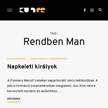
Skip
to
ope
content
sea
KULTer.hu
for
TAG:
Rendben Man
DAJKA ANDREA
|
ZENE
POPKULT
LEMEZKRITIKA
Napkeleti királyok
A Punnany Massif zenekar napja koránt sincs leáldozóban. A
pécsi formáció szeptemberben megjelent, Sun Kick névre
keresztelt modern és autentikus…
BŐVEBBEN