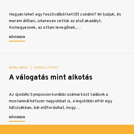
Hogyan lehet egy fesztiválból kettőt csinálni? Mi tudjuk, és
merem állítani, sikeresen vettük az első akadályt.
Kishegyesnek, az ottani levegőnek,…
BŐVEBBEN
ÁFRA JÁNOS
|
SZEMLE
LITKULT
A válogatás mint alkotás
Az újvidéki Symposion korábbi számai közt találunk a
mostaninál kétszer nagyobbat is, a legutóbbi elfér egy
hátizsákban, bár előfordulhat, hogy…
BŐVEBBEN