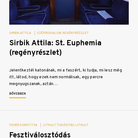
SIRBIK ATTILA
|
SZÉPIRODALOM
REGÉNYRÉSZLET
Sirbik Attila: St. Euphemia
(regényrészlet)
Jelentkeztél katonának, mi a faszért, ki tudja, mi lesz még
itt, látod, hogy ezek nem normálisak, egy percre
megnyugszanak, aztán…
BŐVEBBEN
FEHÉR DOROTTYA
|
LITKULT TUDÓSÍTÁS
LITKULT
Fesztiválosztódás