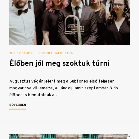
SUBICZ GÁBOR
|
POPKULT
DALMUSTRA
Élőben jól meg szoktuk túrni
Augusztus végén jelent meg a Subtones első teljesen
magyar nyelvű lemeze, a Lángolj, amit szeptember 3-án
élőben is bemutatnak a…
BŐVEBBEN