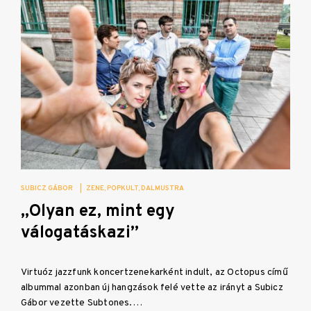
SUBICZ GÁBOR
|
ZENE
POPKULT
DALMUSTRA
„Olyan ez, mint egy
válogatáskazi”
Virtuóz jazzfunk koncertzenekarként indult, az Octopus című
albummal azonban új hangzások felé vette az irányt a Subicz
Gábor vezette Subtones.…