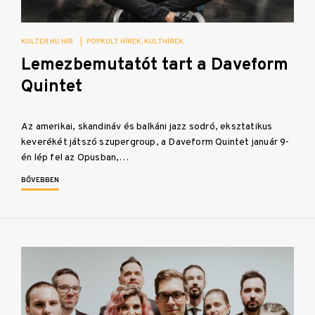
KULTER.HU HÍR
|
POPKULT HÍREK
KULTHÍREK
Lemezbemutatót tart a Daveform
Quintet
Az amerikai, skandináv és balkáni jazz sodró, eksztatikus
keverékét játszó szupergroup, a Daveform Quintet január 9-
én lép fel az Opusban,…
BŐVEBBEN