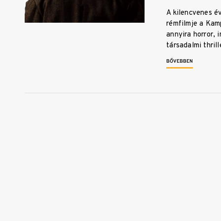
A kilencvenes év
rémfilmje a Kam
annyira horror, 
társadalmi thril
BŐVEBBEN