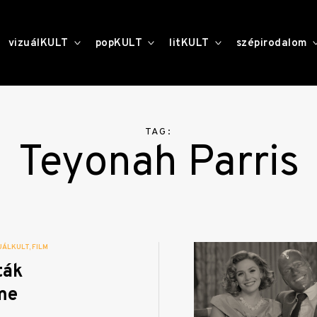
toggle
toggle
toggle
vizuálKULT
popKULT
litKULT
szépirodalom
child
child
child
menu
menu
menu
TAG:
Teyonah Parris
UÁLKULT
FILM
ták
me