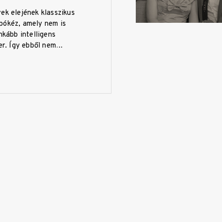
ek elejének klasszikus
pókéz, amely nem is
inkább intelligens
ler. Így ebből nem…