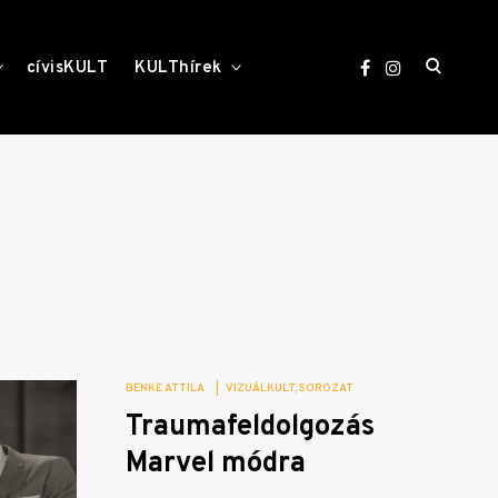
open
toggle
toggle
cívisKULT
KULThírek
child
child
menu
menu
search
form
BENKE ATTILA
|
VIZUÁLKULT
SOROZAT
Traumafeldolgozás
Marvel módra