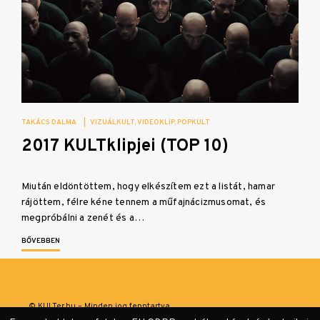
TAKÁCS DALMA
|
VIZUÁLKULT
VIDEOKLIP
POPKULT
2017 KULTklipjei (TOP 10)
Miután eldöntöttem, hogy elkészítem ezt a listát, hamar
rájöttem, félre kéne tennem a műfajnácizmusomat, és
megpróbálni a zenét és a…
BŐVEBBEN
© KULTer.hu – Minden jog fenntartva