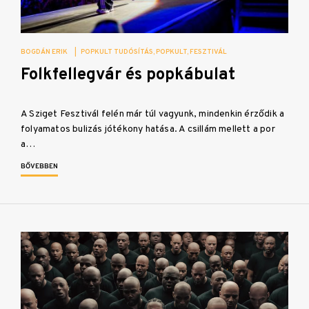
BOGDÁN ERIK
|
POPKULT TUDÓSÍTÁS
POPKULT
FESZTIVÁL
Folkfellegvár és popkábulat
A Sziget Fesztivál felén már túl vagyunk, mindenkin érződik a
folyamatos bulizás jótékony hatása. A csillám mellett a por
a…
BŐVEBBEN