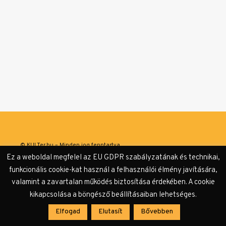
© KULTer.hu – Minden jog fenntartva
Ez a weboldal megfelel az EU GDPR szabályzatának és technikai,
Impresszum
Szerzőink
Támogatók & Partnerek
funkcionális cookie-kat használ a felhasználói élmény javítására,
valamint a zavartalan működés biztosítása érdekében. A cookie
Adatvédelmi tájékoztató
kikapcsolása a böngésző beállításaiban lehetséges.
Elfogad
Elutasít
Bővebben