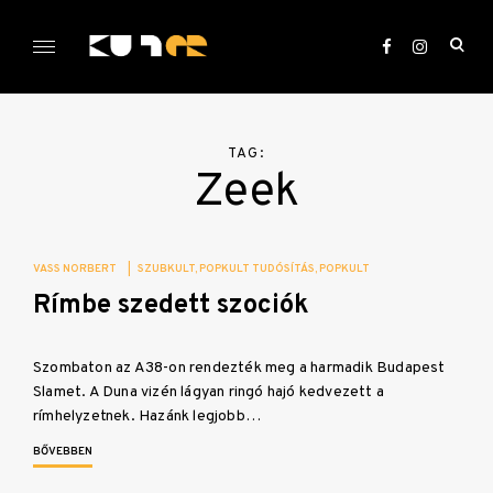
Skip
to
ope
content
sea
KULTer.hu
for
TAG:
Zeek
VASS NORBERT
|
SZUBKULT
POPKULT TUDÓSÍTÁS
POPKULT
Rímbe szedett szociók
Szombaton az A38-on rendezték meg a harmadik Budapest
Slamet. A Duna vizén lágyan ringó hajó kedvezett a
rímhelyzetnek. Hazánk legjobb…
BŐVEBBEN