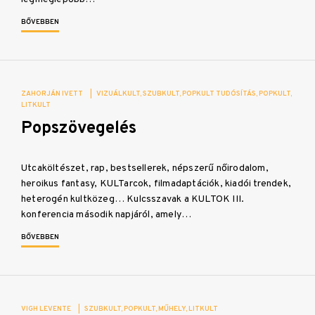
BŐVEBBEN
ZAHORJÁN IVETT
|
VIZUÁLKULT
SZUBKULT
POPKULT TUDÓSÍTÁS
POPKULT
LITKULT
Popszövegelés
Utcaköltészet, rap, bestsellerek, népszerű nőirodalom,
heroikus fantasy, KULTarcok, filmadaptációk, kiadói trendek,
heterogén kultközeg… Kulcsszavak a KULTOK III.
konferencia második napjáról, amely…
BŐVEBBEN
VIGH LEVENTE
|
SZUBKULT
POPKULT
MŰHELY
LITKULT