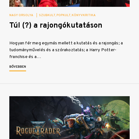
NAGY ORSOLYA
|
SZUBKULT
POPKULT
KÖNYVKRITIKA
Túl (?) a rajongókutatáson
Hogyan fér meg egymás mellett a kutatás és a rajongás; a
tudományművelés és a szórakoztatás; a Harry Potter-
franchise és a…
BŐVEBBEN