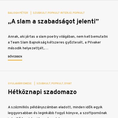
BALOGH PÉTER
|
SZUBKULT
POPKULT INTERJÚ
POPKULT
„A slam a szabadságot jelenti”
Annak, aki jártas a slam poetry világában, nem kell bemutatni
a Team Slam Bajnokság kétszeres győztesét, a Pilvaker
második helyezettjét,…
BŐVEBBEN
GYULAVÁRI EMESE
|
SZUBKULT
POPKULT
DIVAT
Hétköznapi szadomazo
A százmilliós példányszámban eladott, minden idők egyik
leggyorsabban és leginkább fogyó könyve, a szoftpornónak