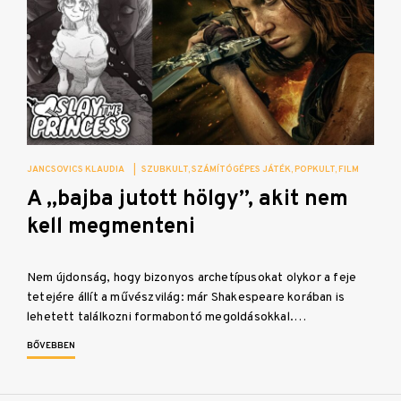
JANCSOVICS KLAUDIA
|
SZUBKULT
SZÁMÍTÓGÉPES JÁTÉK
POPKULT
FILM
A „bajba jutott hölgy”, akit nem
kell megmenteni
Nem újdonság, hogy bizonyos archetípusokat olykor a feje
tetejére állít a művészvilág: már Shakespeare korában is
lehetett találkozni formabontó megoldásokkal.…
BŐVEBBEN