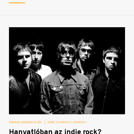
ÉNEKES ANDRÁS ELŐD
|
ZENE
SZUBKULT
POPKULT
Hanyatlóban az indie rock?