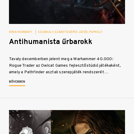
KREK NORBERT
|
SZUBKULT
SZÁMÍTÓGÉPES JÁTÉK
POPKULT
Antihumanista űrbarokk
Tavaly decemberben jelent meg a Warhammer 40.000:
Rogue Trader az Owlcat Games fejlesztőstúdió játékaként,
amely a Pathfinder asztali szerepjáték rendszerét…
BŐVEBBEN