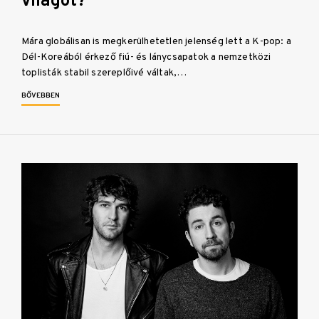
világot?
Mára globálisan is megkerülhetetlen jelenség lett a K-pop: a
Dél-Koreából érkező fiú- és lánycsapatok a nemzetközi
toplisták stabil szereplőivé váltak,…
BŐVEBBEN