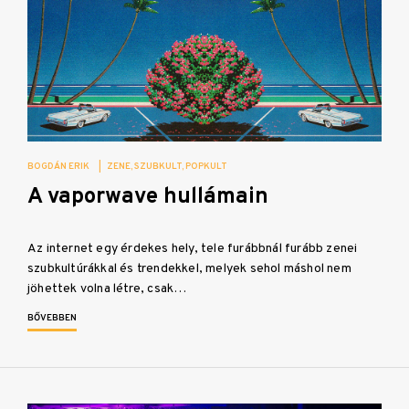
BOGDÁN ERIK
|
ZENE
SZUBKULT
POPKULT
A vaporwave hullámain
Az internet egy érdekes hely, tele furábbnál furább zenei
szubkultúrákkal és trendekkel, melyek sehol máshol nem
jöhettek volna létre, csak…
BŐVEBBEN