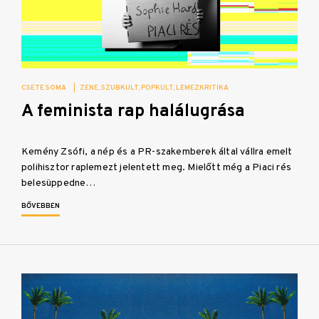
CSETE SOMA
|
ZENE
SZUBKULT
POPKULT
LEMEZKRITIKA
A feminista rap halálugrása
Kemény Zsófi, a nép és a PR-szakemberek által vállra emelt
polihisztor raplemezt jelentett meg. Mielőtt még a Piaci rés
belesüppedne…
BŐVEBBEN