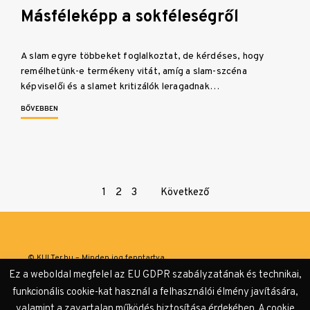
Másféleképp a sokféleségről
A slam egyre többeket foglalkoztat, de kérdéses, hogy
remélhetünk-e termékeny vitát, amíg a slam-szcéna
képviselői és a slamet kritizálók leragadnak…
BŐVEBBEN
Page
1
2
3
Következő
navigation
© KULTer.hu – Minden jog fenntartva
Ez a weboldal megfelel az EU GDPR szabályzatának és technikai,
Impresszum
Szerzőink
Támogatók & Partnerek
funkcionális cookie-kat használ a felhasználói élmény javítására,
valamint a zavartalan működés biztosítása érdekében. A cookie
Adatvédelmi tájékoztató