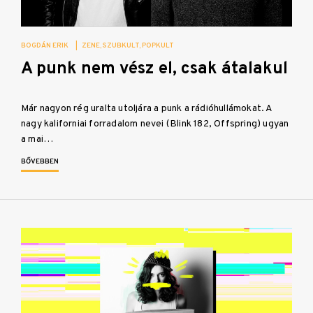
BOGDÁN ERIK
|
ZENE
SZUBKULT
POPKULT
A punk nem vész el, csak átalakul
Már nagyon rég uralta utoljára a punk a rádióhullámokat. A
nagy kaliforniai forradalom nevei (Blink 182, Offspring) ugyan
a mai…
BŐVEBBEN