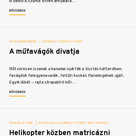
is beillő A szürke ötven árnyalata…
BŐVEBBEN
GYULAVÁRI EMESE
|
SZUBKULT
POPKULT
DIVAT
A műfavágók divatja
Rőtvörösen izzanak a kanadai nyárfák a tisztás hátterében.
Favágónk felegyenesedik, feltűri kockás flanelingének ujját.
Egyik lábát – rajta strapabíró bőr…
BŐVEBBEN
PUSKÁS ISTVÁN
|
VIZUÁLKULT
SZUBKULT
STREET ART
POPKULT
Helikopter közben matricázni