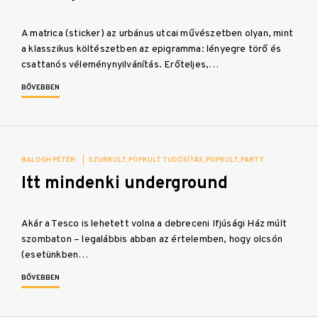
A matrica (sticker) az urbánus utcai művészetben olyan, mint
a klasszikus költészetben az epigramma: lényegre törő és
csattanós véleménynyilvánítás. Erőteljes,…
BŐVEBBEN
BALOGH PÉTER
|
SZUBKULT
POPKULT TUDÓSÍTÁS
POPKULT
PARTY
Itt mindenki underground
Akár a Tesco is lehetett volna a debreceni Ifjúsági Ház múlt
szombaton – legalábbis abban az értelemben, hogy olcsón
(esetünkben…
BŐVEBBEN