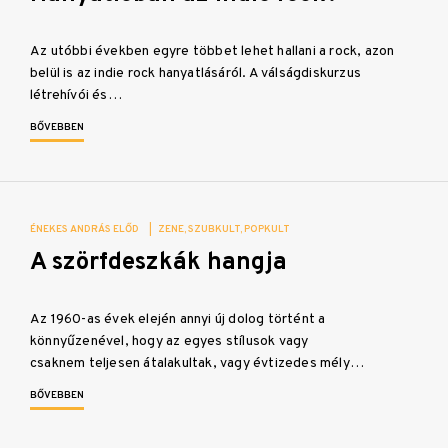
Az utóbbi években egyre többet lehet hallani a rock, azon
belül is az indie rock hanyatlásáról. A válságdiskurzus
létrehívói és…
BŐVEBBEN
ÉNEKES ANDRÁS ELŐD
|
ZENE
SZUBKULT
POPKULT
A szörfdeszkák hangja
Az 1960-as évek elején annyi új dolog történt a
könnyűzenével, hogy az egyes stílusok vagy
csaknem teljesen átalakultak, vagy évtizedes mély…
BŐVEBBEN