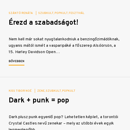
SZÁNTÓ RENÁTA
|
SZUBKULT
POPKULT
FESZTIVÁL
Érezd a szabadságot!
Nem kell már sokat nyugtalankodniuk a benzingőzimádóknak,
ugyanis mától ismét a vasparipáké a főszerep Alsóörsön, a
15. Harley Davidson Open…
BŐVEBBEN
KISS TIBOR NOÉ
|
ZENE
SZUBKULT
POPKULT
Dark + punk = pop
Dark plusz punk egyenlő pop? Lehetetlen képlet, a torontói
Crystal Castles nevű zenekar – mely az utóbbi évek egyik
legmeglepőbb…