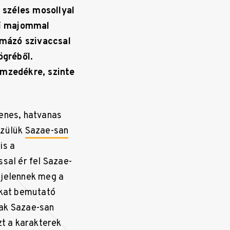
 széles mosollyal
lű majommal
rmázó szivaccsal
ögréből.
emzedékre, szinte
venes, hatvanas
özülük
Sazae-san
is a
sal ér fel Sazae-
 jelennek meg a
ákat bemutató
nak Sazae-san
zt a karakterek