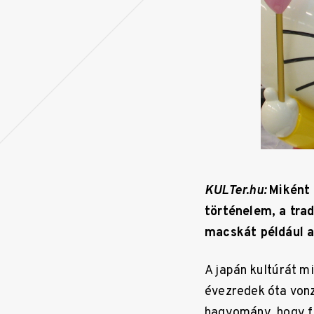
KULTer.hu:
Miként 
történelem, a tra
macskát például a
A japán kultúrát mi
évezredek óta vonz
hagyomány, hogy fik