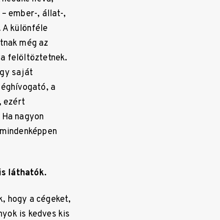
– ember-, állat-,
 A különféle
utnak még az
ra felöltöztetnek.
gy saját
déghívogató, a
, ezért
. Ha nagyon
i mindenképpen
s láthatók.
, hogy a cégeket,
yok is kedves kis