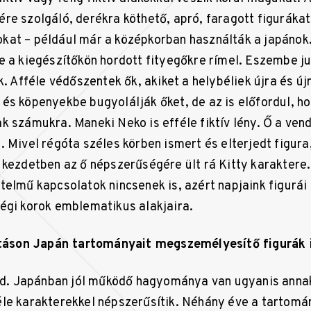
e szolgáló, derékra köthető, apró, faragott figurákat 
at – például már a középkorban használták a japánok.
e a kiegészítőkön hordott fityegőkre rímel. Eszembe j
k. Afféle védőszentek ők, akiket a helybéliek újra és új
és köpenyekbe bugyolálják őket, de az is előfordul, ho
k számukra. Maneki Neko is efféle fiktív lény. Ő a ven
 Mivel régóta széles körben ismert és elterjedt figura
 kezdetben az ő népszerűségére ült rá Kitty karaktere
telmű kapcsolatok nincsenek is, azért napjaink figurá
égi korok emblematikus alakjaira.
ításon Japán tartományait megszemélyesítő figurák i
end. Japánban jól működő hagyománya van ugyanis annak
le karakterekkel népszerűsítik. Néhány éve a tartomán