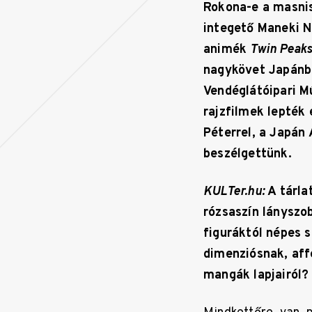
Rokona-e a masnis
integető Maneki N
animék
Twin Peak
nagykövet Japánb
Vendéglátóipari M
rajzfilmek lepték
Péterrel, a Japán
beszélgettünk.
KULTer.hu:
A tárla
rózsaszín lányszo
figuráktól népes 
dimenziósnak, affé
mangák lapjairól?