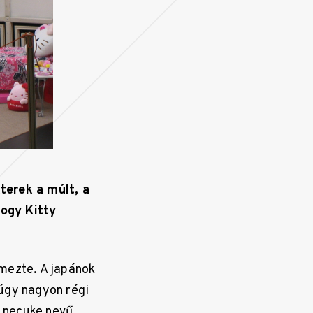
terek a múlt, a
hogy Kitty
emezte. A japánok
úgy nagyon régi
A necuke nevű,