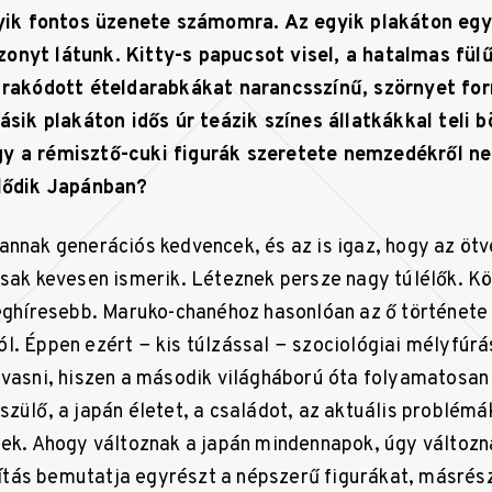
egyik fontos üzenete számomra. Az egyik plakáton egy
onyt látunk. Kitty-s papucsot visel, a hatalmas fü
a rakódott ételdarabkákat narancsszínű, szörnyet fo
másik plakáton idős úr teázik színes állatkákkal teli b
y a rémisztő-cuki figurák szeretete nemzedékről n
klődik Japánban?
annak generációs kedvencek, és az is igaz, hogy az öt
csak kevesen ismerik. Léteznek persze nagy túlélők. K
leghíresebb. Maruko-chanéhoz hasonlóan az ő története 
l. Éppen ezért − kis túlzással − szociológiai mélyfúrás
lvasni, hiszen a második világháború óta folyamatosan
szülő, a japán életet, a családot, az aktuális problém
mek. Ahogy változnak a japán mindennapok, úgy változ
állítás bemutatja egyrészt a népszerű figurákat, másrés