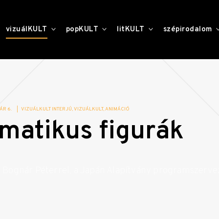
toggle
toggle
toggle
vizuálKULT
popKULT
litKULT
szépirodalom
child
child
child
menu
menu
menu
ÁR 6.
|
VIZUÁLKULT INTERJÚ
VIZUÁLKULT
ANIMÁCIÓ
matikus figurák
ú Bognár Péterrel, a Japán Alapítvány programszerve