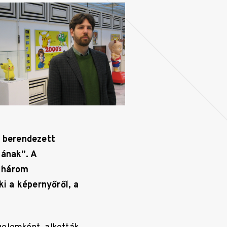
n berendezett
mának”. A
e három
ki a képernyőről, a