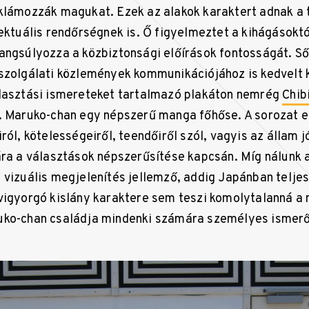
klámozzák magukat. Ezek az alakok karaktert adnak a t
fektuális rendőrségnek is. Ő figyelmeztet a kihágásoktó
angsúlyozza a közbiztonsági előírások fontosságát. Sőt
szolgálati közlemények kommunikációjához is kedvelt 
álasztási ismereteket tartalmazó plakáton nemrég
Chib
. Maruko-chan
egy népszerű manga főhőse. A sorozat e
ról, kötelességeiről, teendőiről szól, vagyis az állam jó
ára a választások népszerűsítése kapcsán. Míg nálunk 
 vizuális megjelenítés jellemző, addig Japánban telje
vigyorgó kislány karaktere sem teszi komolytalanná a
uko-chan családja mindenki számára személyes ismerő