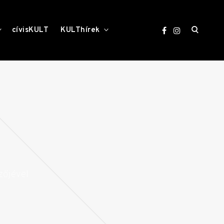
open
toggle
toggle
cívisKULT
KULThírek
child
child
menu
menu
search
form
zőjével