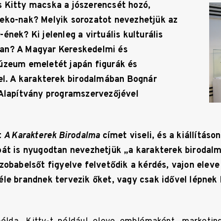
 Kitty macska a jószerencsét hozó,
eko-nak? Melyik sorozatot nevezhetjük az
s
-ének? Ki jelenleg a virtuális kulturális
an? A Magyar Kereskedelmi és
úzeum emeletét japán figurák és
 el. A karakterek birodalmában Bognár
 Alapítvány programszervezőjével
t
A Karakterek Birodalma
címet viseli, és a kiállításo
bát is nyugodtan nevezhetjük „a karakterek birodal
szobabelsőt figyelve felvetődik a kérdés, vajon elev
le brandnek tervezik őket, vagy csak idővel lépnek 