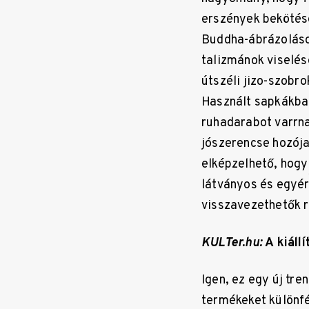
erszények bekötésér
Buddha-ábrázolások
talizmánok viselés
útszéli jizo-szobro
Használt sapkákba 
ruhadarabot varrna
jószerencse hozója.
elképzelhető, hogy
látványos és egyér
visszavezethetők r
KULTer.hu:
A kiáll
Igen, ez egy új tr
termékeket különfé