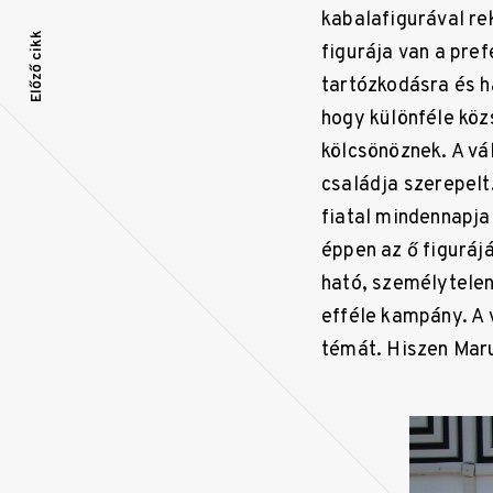
Bejegyzés
kabalafigurával re
Előző cikk
navigáció
figurája van a pre
tartózkodásra és h
hogy különféle köz
kölcsönöznek. A v
családja szerepelt
fiatal mindennapjai
éppen az ő figuráj
ható, személytelen
efféle kampány. A 
témát. Hiszen Mar