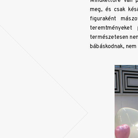
Mindkettőre van p
meg, és csak késő
figuraként mászo
teremtményeket 
természetesen nem 
bábáskodnak, nem 