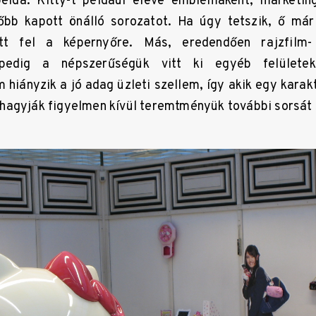
élda. Kitty-t például eleve emblémaként, marketin
bb kapott önálló sorozatot. Ha úgy tetszik, ő már 
tt fel a képernyőre. Más, eredendően rajzfilm
pedig a népszerűségük vitt ki egyéb felületek
hiányzik a jó adag üzleti szellem, így akik egy kara
hagyják figyelmen kívül teremtményük további sorsát