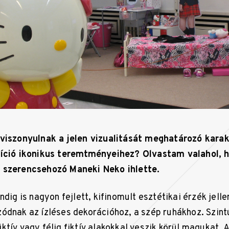
viszonyulnak a jelen vizualitását meghatározó karak
díció ikonikus teremtményeihez? Olvastam valahol, 
 szerencsehozó Maneki Neko ihlette.
ndig is nagyon fejlett, kifinomult esztétikai érzék jell
ódnak az ízléses dekorációhoz, a szép ruhákhoz. Szint
tív vagy félig fiktív alakokkal veszik körül magukat. 