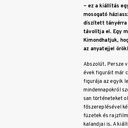
− ez a kiállítás 
mosogató háziassz
díszített tányérr
távolítja el. Egy 
Kimondhatjuk, hog
az anyatejjel örö
Abszolút. Persze v
évek figuráit már 
figurája az egyik 
mindennapokról szó
san történeteket o
főszereplésével ké
füzetek és rajzfil
kalandjai is. A ki