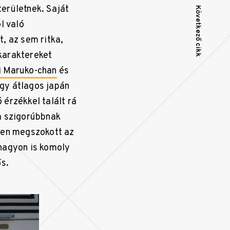
erületnek. Saját
Következő cikk
l való
, az sem ritka,
karaktereket
i Maruko-chan
és
gy átlagos japán
 érzékkel talált rá
a szigorúbbnak
sen megszokott az
 nagyon is komoly
s.