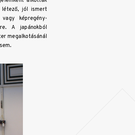
gelemként alkották
létező, jól ismert
- vagy képregény-
re. A japánokból
kter megalkotásánál
 sem.