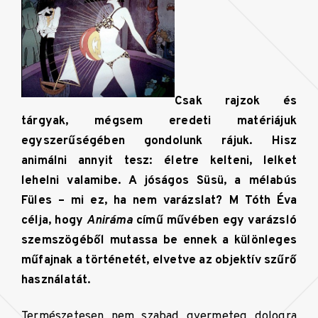
Csak rajzok és
tárgyak, mégsem eredeti matériájuk
egyszerűségében gondolunk rájuk. Hisz
animálni annyit tesz: életre kelteni, lelket
lehelni valamibe. A jóságos Süsü, a mélabús
Füles – mi ez, ha nem varázslat? M Tóth Éva
célja, hogy
Aniráma
című művében egy varázsló
szemszögéből mutassa be ennek a különleges
műfajnak a történetét, elvetve az objektív szűrő
használatát.
Természetesen nem szabad gyermeteg dologra