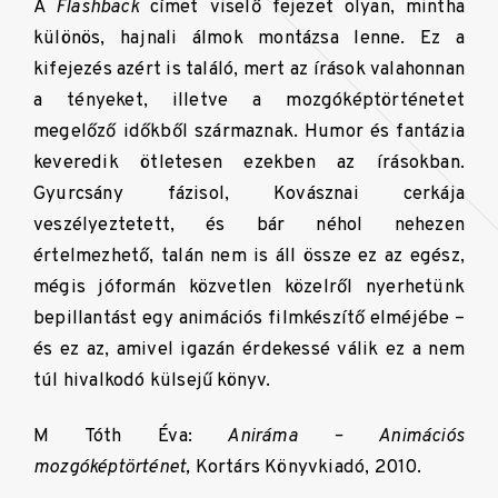
A
Flashback
címet viselő fejezet olyan, mintha
különös, hajnali álmok montázsa lenne. Ez a
kifejezés azért is találó, mert az írások valahonnan
a tényeket, illetve a mozgóképtörténetet
megelőző időkből származnak. Humor és fantázia
keveredik ötletesen ezekben az írásokban.
Gyurcsány fázisol, Kovásznai cerkája
veszélyeztetett, és bár néhol nehezen
értelmezhető, talán nem is áll össze ez az egész,
mégis jóformán közvetlen közelről nyerhetünk
bepillantást egy animációs filmkészítő elméjébe –
és ez az, amivel igazán érdekessé válik ez a nem
túl hivalkodó külsejű könyv.
M Tóth Éva:
Aniráma – Animációs
mozgóképtörténet,
Kortárs Könyvkiadó, 2010.