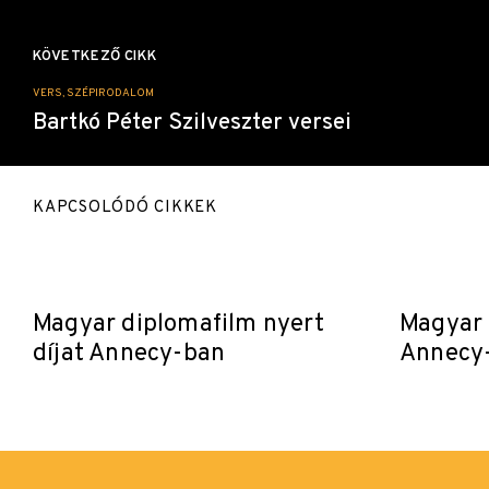
KÖVETKEZŐ CIKK
VERS, SZÉPIRODALOM
Bartkó Péter Szilveszter versei
KAPCSOLÓDÓ CIKKEK
Magyar diplomafilm nyert
Magyar 
díjat Annecy-ban
Annecy