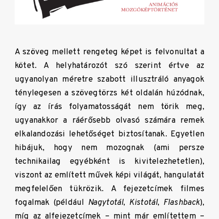
A szöveg mellett rengeteg képet is felvonultat a
kötet. A helyhatározót szó szerint értve az
ugyanolyan méretre szabott illusztráló anyagok
ténylegesen a szövegtörzs két oldalán húzódnak,
így az írás folyamatosságát nem törik meg,
ugyanakkor a ráérősebb olvasó számára remek
elkalandozási lehetőséget biztosítanak. Egyetlen
hibájuk, hogy nem mozognak (ami persze
technikailag egyébként is kivitelezhetetlen),
viszont az említett művek képi világát, hangulatát
megfelelően tükrözik. A fejezetcímek filmes
fogalmak (például
Nagytotál
,
Kistotál
,
Flashback
),
míg az alfejezetcímek – mint már említettem –