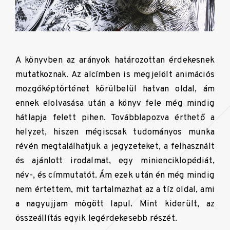
A könyvben az arányok határozottan érdekesnek
mutatkoznak. Az alcímben is megjelölt animációs
mozgóképtörténet körülbelül hatvan oldal, ám
ennek elolvasása után a könyv fele még mindig
hátlapja felett pihen. Továbblapozva érthető a
helyzet, hiszen mégiscsak tudományos munka
révén megtalálhatjuk a jegyzeteket, a felhasznált
és ajánlott irodalmat, egy minienciklopédiát,
név-, és címmutatót. Ám ezek után én még mindig
nem értettem, mit tartalmazhat az a tíz oldal, ami
a nagyujjam mögött lapul. Mint kiderült, az
összeállítás egyik legérdekesebb részét.