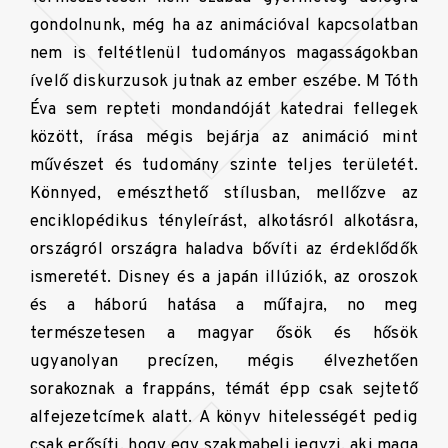
gondolnunk, még ha az animációval kapcsolatban
nem is feltétlenül tudományos magasságokban
ívelő diskurzusok jutnak az ember eszébe. M Tóth
Éva sem repteti mondandóját katedrai fellegek
között, írása mégis bejárja az animáció mint
művészet és tudomány szinte teljes területét.
Könnyed, emészthető stílusban, mellőzve az
enciklopédikus tényleírást, alkotásról alkotásra,
országról országra haladva bővíti az érdeklődők
ismeretét. Disney és a japán illúziók, az oroszok
és a háború hatása a műfajra, no meg
természetesen a magyar ősök és hősök
ugyanolyan precízen, mégis élvezhetően
sorakoznak a frappáns, témát épp csak sejtető
alfejezetcímek alatt. A könyv hitelességét pedig
csak erősíti, hogy egy szakmabeli jegyzi, aki maga