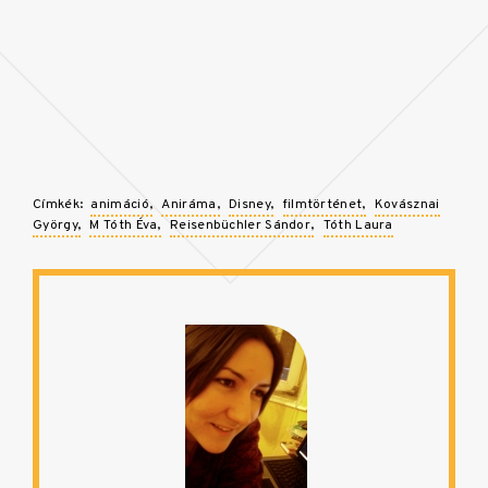
Címkék:
animáció
Aniráma
Disney
filmtörténet
Kovásznai
György
M Tóth Éva
Reisenbüchler Sándor
Tóth Laura