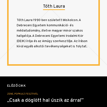
Tóth Laura
Tóth Laura 1990-ben született Miskolcon. A
Debreceni Egyetem kommunikáció- és
médiatudomány, illetve magyar minor szakos
hallgatója. A Debreceni Egyetemi Irodalmi Kör
(DEIK) írója és az Amúgy szerkesztője. Az íráson
kívül egyéb alkotói tevékenységeket is folytat.
Bejegyzés
navigáció
ELŐZŐ CIKK
ZENE, POPKULT, FESZTIVÁL
„Csak a döglött hal úszik az árral”