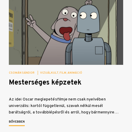
CSOMÁN SÁNDOR
|
VIZUÁLKULT
FILM
ANIMÁCIÓ
Mesterséges képzetek
Az idei Oscar meglepetésfilmje nem csak nyelvében
univerzális: kortól függetlenül, szavak nélkül mesél
barátságról, a továbblépésről és arról, hogy bármennyire…
BŐVEBBEN