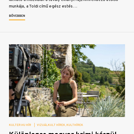
munkája, a Toldi című egész estés…
BŐVEBBEN
KULTER.HU HÍR
|
VIZUÁLKULT HÍREK
KULTHÍREK