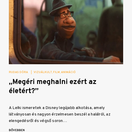
RUDAS DÓRA
|
VIZUÁLKULT
FILM
ANIMÁCIÓ
„Megéri meghalni ezért az
életért?”
A Lelki ismeretek a Disney legújabb alkotása, amely
látványosan és nagyon érzelmesen beszél a halálról, az
elengedésről és végső soron…
BŐVEBBEN