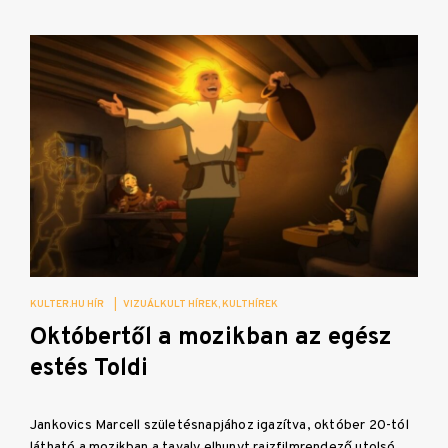
KULTER.HU HÍR
|
VIZUÁLKULT HÍREK
KULTHÍREK
Októbertől a mozikban az egész
estés Toldi
Jankovics Marcell születésnapjához igazítva, október 20-tól
látható a mozikban a tavaly elhunyt rajzfilmrendező utolsó