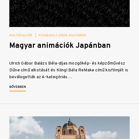
KULTER.HU HÍR
|
VIZUÁLKULT HÍREK
KULTHÍREK
Magyar animációk Japánban
Ulrich Gábor Balázs Béla-díjas mozgókép- és képzőművész
Dűne című alkotását és Klingl Béla ReMake című kisfilmjét is
beválogatták az A-kategóriás…
BŐVEBBEN