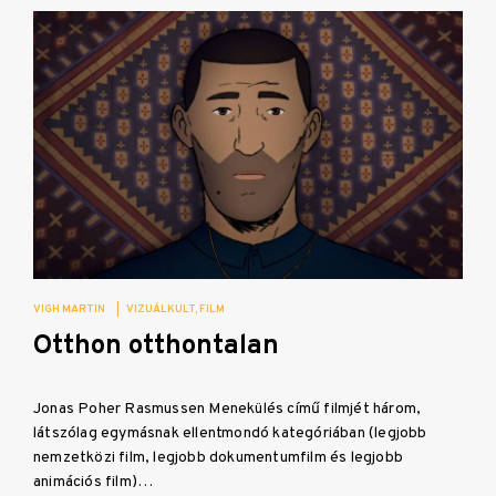
VIGH MARTIN
|
VIZUÁLKULT
FILM
Otthon otthontalan
Jonas Poher Rasmussen Menekülés című filmjét három,
látszólag egymásnak ellentmondó kategóriában (legjobb
nemzetközi film, legjobb dokumentumfilm és legjobb
animációs film)…