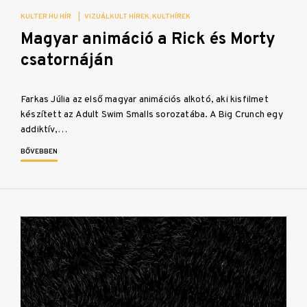
KULTER.HU HÍR
|
VIZUÁLKULT HÍREK
KULTHÍREK
Magyar animáció a Rick és Morty
csatornáján
Farkas Júlia az első magyar animációs alkotó, aki kisfilmet
készített az Adult Swim Smalls sorozatába. A Big Crunch egy
addiktív,…
BŐVEBBEN