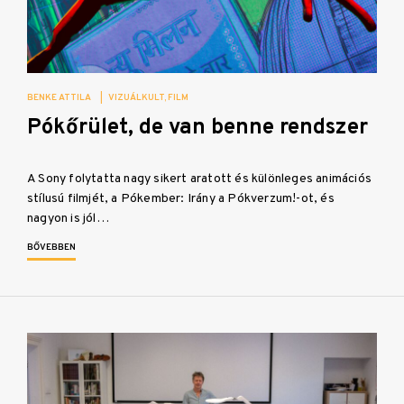
BENKE ATTILA
|
VIZUÁLKULT
FILM
Pókőrület, de van benne rendszer
A Sony folytatta nagy sikert aratott és különleges animációs
stílusú filmjét, a Pókember: Irány a Pókverzum!-ot, és
nagyon is jól…
BŐVEBBEN