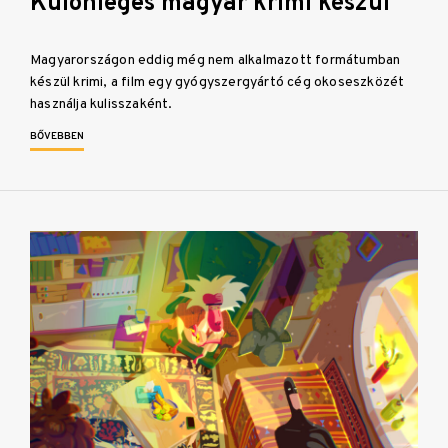
Különleges magyar krimi készül
Magyarországon eddig még nem alkalmazott formátumban
készül krimi, a film egy gyógyszergyártó cég okoseszközét
használja kulisszaként.
BŐVEBBEN