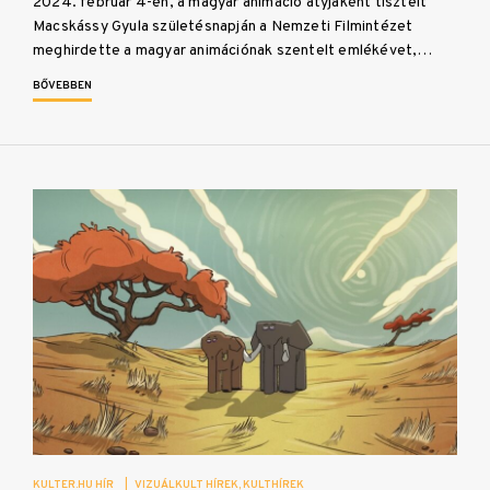
2024. február 4-én, a magyar animáció atyjaként tisztelt
Macskássy Gyula születésnapján a Nemzeti Filmintézet
meghirdette a magyar animációnak szentelt emlékévet,…
BŐVEBBEN
KULTER.HU HÍR
|
VIZUÁLKULT HÍREK
KULTHÍREK