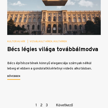
KULTER.HU HÍR
|
VIZUÁLKULT HÍREK
KULTHÍREK
Bécs légies világa továbbálmodva
Bécs építészetének könnyű eleganciája szárnyak nélkül
lebeg el ebben a gondolatkísérletnyi videós alkotásban.
BŐVEBBEN
Page
1
2
3
Következő