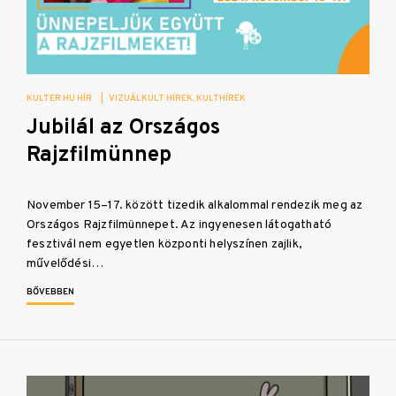
KULTER.HU HÍR
|
VIZUÁLKULT HÍREK
KULTHÍREK
Jubilál az Országos
Rajzfilmünnep
November 15–17. között tizedik alkalommal rendezik meg az
Országos Rajzfilmünnepet. Az ingyenesen látogatható
fesztivál nem egyetlen központi helyszínen zajlik,
művelődési…
BŐVEBBEN