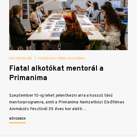
KULTER.HU HÍR
|
VIZUÁLKULT HÍREK
KULTHÍREK
Fiatal alkotókat mentorál a
Primanima
Szeptember 10-ig lehet jelentkezni arra a hosszú távú
mentorprogramra, amit a Primanima Nemzetközi Elsőfilmes
Animációs Fesztivál 35 éves kor alatti…
BŐVEBBEN