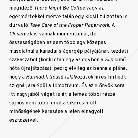
megidéző
There Might Be Coffee
vagy az
egérmértékkel mérve talán egy kicsit túlzottan is
durvuló
Take Care of the Proper Paperwork
. A
Closer
nek is vannak momentumai, de
összességében ez sem több egy közepes
másolatnál a kanadai slágergép pályájának kezdeti
szakaszából (konkrétan egy az egyben a
Slip
című
nóta újrajátszása), pedig elvileg az benne a pláne,
hogy a
Harmadik típusú találkozások
híres-hírhedt
szignáljára épül a főmotívum. És az előnyök sora
itt nagyjából véget is ér, a lemez többi része
sajnos nem több, mint a sikeres múlt
minőségének keresése a jelen elnagyolt
eszközeivel.