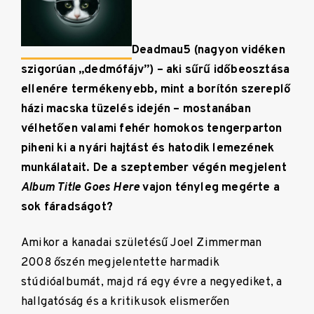
Deadmau5 (nagyon vidéken
szigorúan „dedmófájv”) – aki sűrű időbeosztása
ellenére termékenyebb, mint a borítón szereplő
házi macska tüzelés idején – mostanában
vélhetően valami fehér homokos tengerparton
piheni ki a nyári hajtást és hatodik lemezének
munkálatait. De a szeptember végén megjelent
Album Title Goes Here
vajon tényleg megérte a
sok fáradságot?
Amikor a kanadai születésű Joel Zimmerman
2008 őszén megjelentette harmadik
stúdióalbumát, majd rá egy évre a negyediket, a
hallgatóság és a kritikusok elismerően