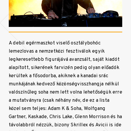
A debil egérmaszkot viselő osztálybohóc
lemezlovas a nemzetközi fesztiválok egyik
legkeresettebb figurájává avanzsált, saját kiadót
alapított, sikerének farvizén pedig olyan előadók
kerültek a fősodorba, akiknek a kanadai srác
munkájának kedvező közönségvisszhangja nélkül
valószínűleg soha nem lett volna lehetőségük erre
a mutatványra (csak néhány név, de ez a lista
közel sem teljes: Adam K & Soha, Wolfgang
Gartner, Kaskade, Chris Lake, Glenn Morrison és ha
távolabbról nézzük, bizony Skrillex és Avicii is ide