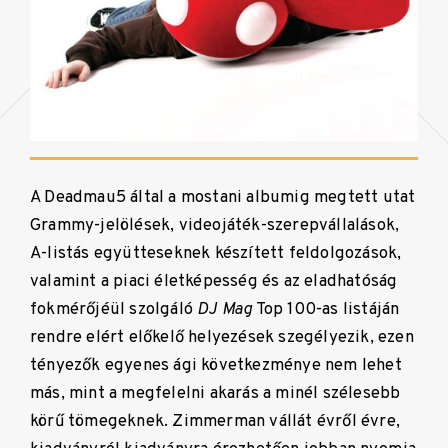
A Deadmau5 által a mostani albumig megtett utat
Grammy-jelölések, videojáték-szerepvállalások,
A-listás együtteseknek készített feldolgozások,
valamint a piaci életképesség és az eladhatóság
fokmérőjéül szolgáló
DJ Mag
Top 100-as listáján
rendre elért előkelő helyezések szegélyezik, ezen
tényezők egyenes ági következménye nem lehet
más, mint a megfelelni akarás a minél szélesebb
körű tömegeknek. Zimmerman vállát évről évre,