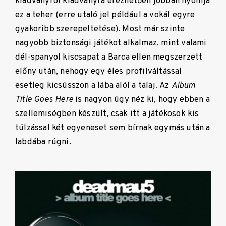
kiadványról kiadványra érezhetően jobban nyomja
ez a teher (erre utaló jel például a vokál egyre
gyakoribb szerepeltetése). Most már szinte
nagyobb biztonsági játékot alkalmaz, mint valami
dél-spanyol kiscsapat a Barca ellen megszerzett
előny után, nehogy egy éles profilváltással
esetleg kicsússzon a lába alól a talaj. Az
Album
Title Goes Here
is nagyon úgy néz ki, hogy ebben a
szellemiségben készült, csak itt a játékosok kis
túlzással két egyeneset sem bírnak egymás után a
labdába rúgni.