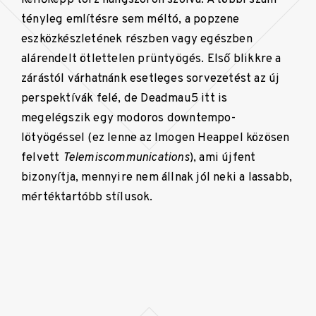
tényleg említésre sem méltó, a popzene
eszközkészletének részben vagy egészben
alárendelt ötlettelen prüntyögés. Első blikkre a
zárástól várhatnánk esetleges sorvezetést az új
perspektívák felé, de Deadmau5 itt is
megelégszik egy modoros downtempo-
lötyögéssel (ez lenne az Imogen Heappel közösen
felvett
Telemiscommunications
), ami újfent
bizonyítja, mennyire nem állnak jól neki a lassabb,
mértéktartóbb stílusok.