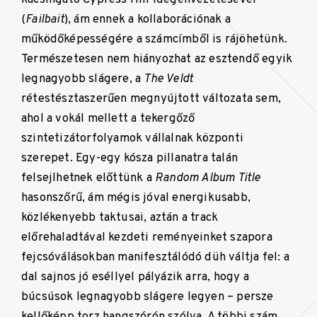
(
Failbait
), ám ennek a kollaborációnak a
működőképességére a számcímből is rájöhetünk.
Természetesen nem hiányozhat az esztendő egyik
legnagyobb slágere, a
The Veldt
rétestésztaszerűen megnyújtott változata sem,
ahol a vokál mellett a tekergőző
szintetizátorfolyamok vállalnak központi
szerepet. Egy-egy kósza pillanatra talán
felsejlhetnek előttünk a
Random Album Title
hasonszőrű, ám mégis jóval energikusabb,
közlékenyebb taktusai, aztán a track
előrehaladtával kezdeti reményeinket szapora
fejcsóválásokban manifesztálódó düh váltja fel: a
dal sajnos jó eséllyel pályázik arra, hogy a
búcsúsok legnagyobb slágere legyen – persze
kellőképp torz hangszórón szólva. A többi szám