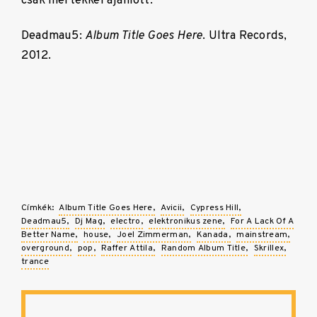
csak mértékkel ajánlott.
Deadmau5:
Album Title Goes Here
. Ultra Records,
2012.
Címkék:
Album Title Goes Here
Avicii
Cypress Hill
Deadmau5
Dj Mag
electro
elektronikus zene
For A Lack Of A
Better Name
house
Joel Zimmerman
Kanada
mainstream
overground
pop
Raffer Attila
Random Album Title
Skrillex
trance