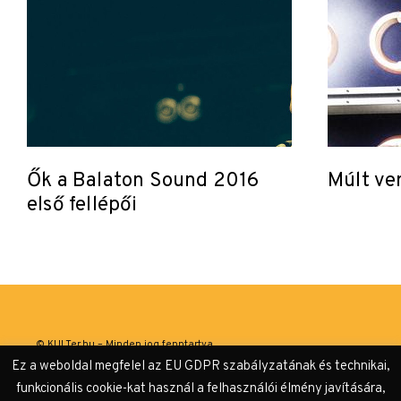
Ők a Balaton Sound 2016
Múlt ve
első fellépői
© KULTer.hu – Minden jog fenntartva
Ez a weboldal megfelel az EU GDPR szabályzatának és technikai,
Impresszum
Szerzőink
Támogatók & Partnerek
funkcionális cookie-kat használ a felhasználói élmény javítására,