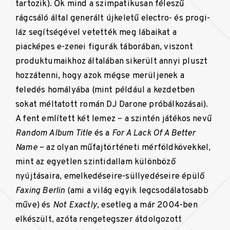
tartozik). Ők mind a szimpatikusan féleszű
rágcsáló által generált újkeletű electro- és progi-
láz segítségével vetették meg lábaikat a
piacképes e-zenei figurák táborában, viszont
produktumaikhoz általában sikerült annyi pluszt
hozzátenni, hogy azok mégse merüljenek a
feledés homályába (mint például a kezdetben
sokat méltatott román DJ Darone próbálkozásai).
A fent említett két lemez – a szintén játékos nevű
Random Album Title
és a
For A Lack Of A Better
Name
– az olyan műfajtörténeti mérföldkövekkel,
mint az egyetlen szintidallam különböző
nyújtásaira, emelkedéseire-süllyedéseire épülő
Faxing Berlin
(ami a világ egyik legcsodálatosabb
műve) és
Not Exactly
, esetleg a már 2004-ben
elkészült, azóta rengetegszer átdolgozott