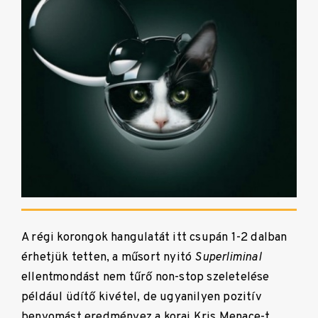
A régi korongok hangulatát itt csupán 1-2 dalban
érhetjük tetten, a műsort nyitó
Superliminal
ellentmondást nem tűrő non-stop szeletelése
például üdítő kivétel, de ugyanilyen pozitív
benyomást eredményez a korai Kris Menace-t