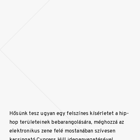
Hősünk tesz ugyan egy felszínes kísérletet a hip-
hop területeinek bebarangolására, méghozzá az
elektronikus zene felé mostanában szívesen
kacsingató Cypress Hill idegenvezetésével