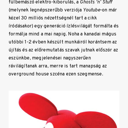
fülbemászó elektro-kiborulás, a
Ghosts ‘n’ Stuff
(melynek legnépszerűbb verziója
Youtube
-on már
közel 30 milliós nézettségnél tart a cikk
íródásakor) egy generáció ízlésvilágát formálta és
formálja mind a mai napig. Noha a kanadai mágus
utóbbi 1-2 évben készült munkáiról korántsem az
újítás és az előremutatás szavak jutnak először az
eszünkbe, megjelenései nagyszerűen
rávilágítanak arra, merre is tart manapság az
overground house szcéna ezen szegmense.