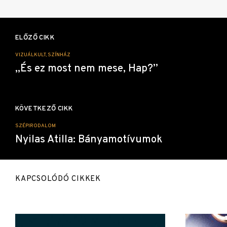
Bejegyzés
navigáció
ELŐZŐ CIKK
VIZUÁLKULT, SZÍNHÁZ
„És ez most nem mese, Hap?”
KÖVETKEZŐ CIKK
SZÉPIRODALOM
Nyilas Atilla: Bányamotívumok
KAPCSOLÓDÓ CIKKEK