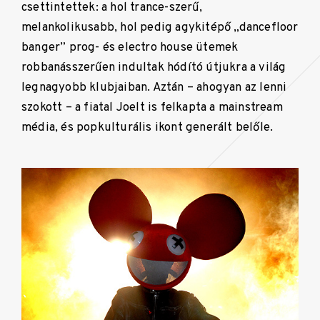
csettintettek: a hol trance-szerű,
melankolikusabb, hol pedig agykitépő „dancefloor
banger” prog- és electro house ütemek
robbanásszerűen indultak hódító útjukra a világ
legnagyobb klubjaiban. Aztán – ahogyan az lenni
szokott – a fiatal Joelt is felkapta a mainstream
média, és popkulturális ikont generált belőle.