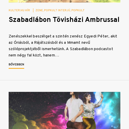
KULTER.HU HÍR
|
ZENE
POPKULT INTERJÚ
POPKULT
Szabadlábon Tövisházi Ambrussal
Zenészekkel beszélget a szintén zenész Egyedi Péter, akit
az Óriásból, a Rájátszásból és a Mmamt nevű
szólóprojektjéből ismerhetünk. A Szabadlábon podcastot
nem négy fal közt, hanem…
BŐVEBBEN