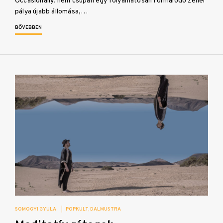
Occasionally. nem csupán egy folyamatosan formálódó zenei
pálya újabb állomása,…
BŐVEBBEN
SOMOGYI GYULA
|
POPKULT
DALMUSTRA