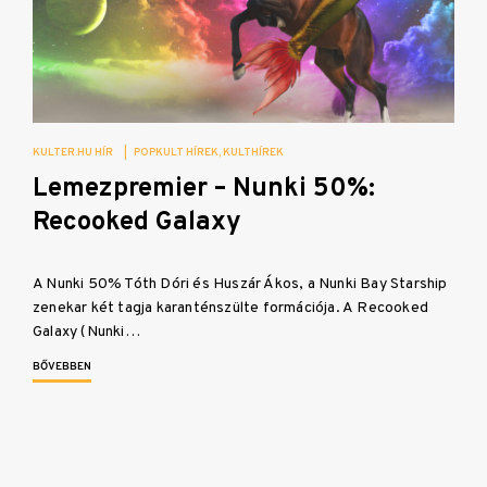
KULTER.HU HÍR
|
POPKULT HÍREK
KULTHÍREK
Lemezpremier – Nunki 50%:
Recooked Galaxy
A Nunki 50% Tóth Dóri és Huszár Ákos, a Nunki Bay Starship
zenekar két tagja karanténszülte formációja. A Recooked
Galaxy (Nunki…
BŐVEBBEN