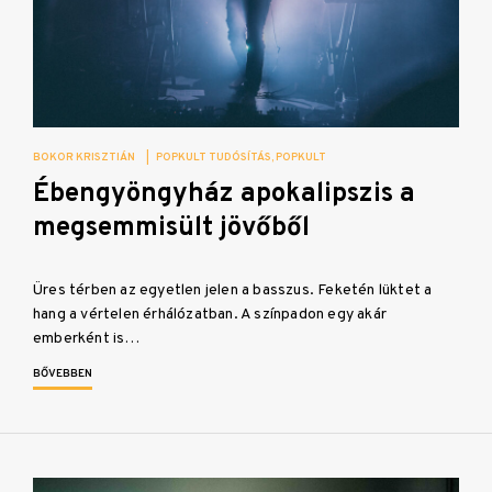
BOKOR KRISZTIÁN
|
POPKULT TUDÓSÍTÁS
POPKULT
Ébengyöngyház apokalipszis a
megsemmisült jövőből
Üres térben az egyetlen jelen a basszus. Feketén lüktet a
hang a vértelen érhálózatban. A színpadon egy akár
emberként is…
BŐVEBBEN