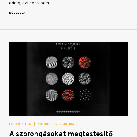
eddig, azt senki sem…
BŐVEBBEN
FORGÓ PETRA
|
POPKULT
LEMEZKRITIKA
A szorongásokat megtestesítő