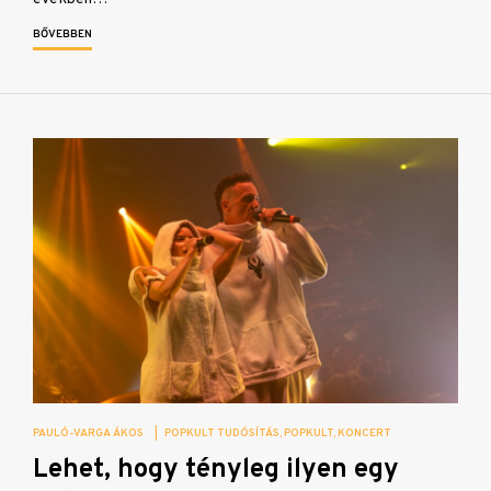
BŐVEBBEN
PAULÓ-VARGA ÁKOS
|
POPKULT TUDÓSÍTÁS
POPKULT
KONCERT
Lehet, hogy tényleg ilyen egy