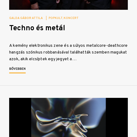
GALDA GÁBOR ATTILA
|
POPKULT
KONCERT
Techno és metál
A kemény elektronikus zene és a súlyos metalcore-deathcore
hangzás szónikus robbanásával találhatták szemben magukat
azok, akik elcsíptek egy jegyet a…
BŐVEBBEN