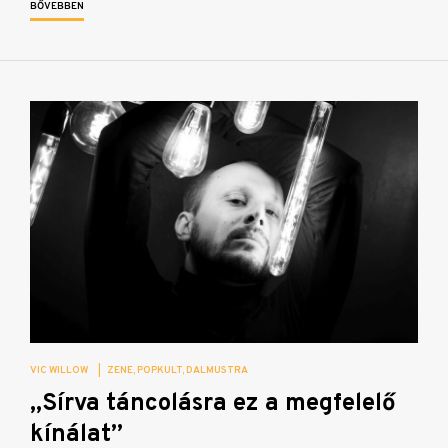
BŐVEBBEN
VIC WILLOW
|
ZENE
POPKULT
DALMUSTRA
„Sírva táncolásra ez a megfelelő
kínálat”