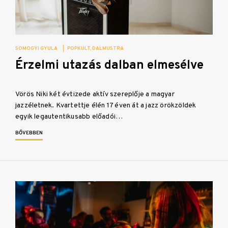
SOMOGYI GYULA
|
POPKULT
DALMUSTRA
Érzelmi utazás dalban elmesélve
Vörös Niki két évtizede aktív szereplője a magyar
jazzéletnek. Kvartettje élén 17 éven át a jazz örökzöldek
egyik legautentikusabb előadói…
BŐVEBBEN