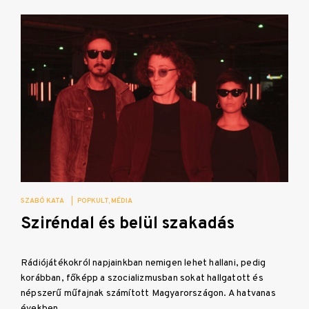
SZABÓ KATA
|
POPKULT
MÉDIA
Sziréndal és belül szakadás
Rádiójátékokról napjainkban nemigen lehet hallani, pedig
korábban, főképp a szocializmusban sokat hallgatott és
népszerű műfajnak számított Magyarországon. A hatvanas
években…