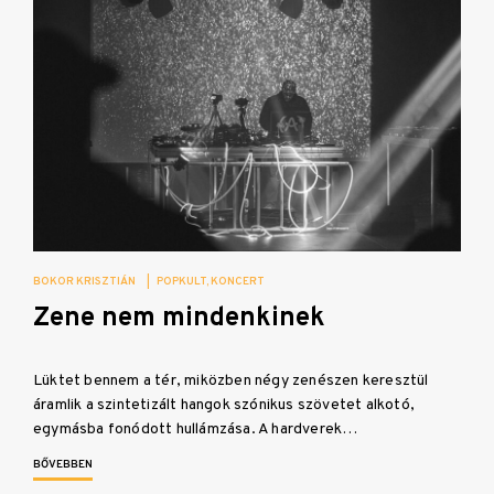
BOKOR KRISZTIÁN
|
POPKULT
KONCERT
Zene nem mindenkinek
Lüktet bennem a tér, miközben négy zenészen keresztül
áramlik a szintetizált hangok szónikus szövetet alkotó,
egymásba fonódott hullámzása. A hardverek…
BŐVEBBEN