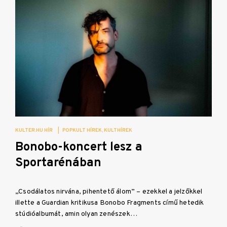
KULTER.HU HÍR
|
POPKULT HÍREK
KULTHÍREK
Bonobo-koncert lesz a
Sportarénában
„Csodálatos nirvána, pihentető álom” – ezekkel a jelzőkkel
illette a Guardian kritikusa Bonobo Fragments című hetedik
stúdióalbumát, amin olyan zenészek…