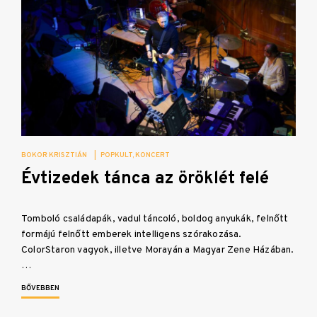
BOKOR KRISZTIÁN
|
POPKULT
KONCERT
Évtizedek tánca az öröklét felé
Tomboló családapák, vadul táncoló, boldog anyukák, felnőtt
formájú felnőtt emberek intelligens szórakozása.
ColorStaron vagyok, illetve Morayán a Magyar Zene Házában.
…
BŐVEBBEN