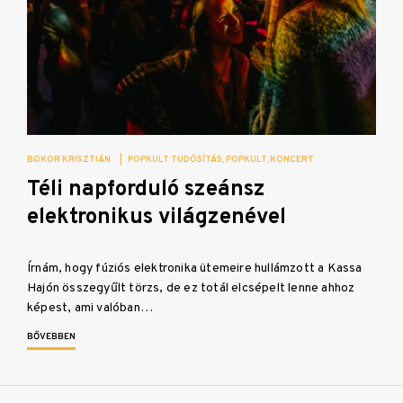
BOKOR KRISZTIÁN
|
POPKULT TUDÓSÍTÁS
POPKULT
KONCERT
Téli napforduló szeánsz
elektronikus világzenével
Írnám, hogy fúziós elektronika ütemeire hullámzott a Kassa
Hajón összegyűlt törzs, de ez totál elcsépelt lenne ahhoz
képest, ami valóban…
BŐVEBBEN