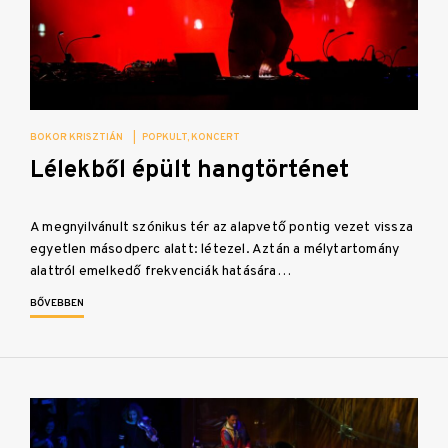
BOKOR KRISZTIÁN
|
POPKULT
KONCERT
Lélekből épült hangtörténet
A megnyilvánult szónikus tér az alapvető pontig vezet vissza
egyetlen másodperc alatt: létezel. Aztán a mélytartomány
alattról emelkedő frekvenciák hatására…
BŐVEBBEN