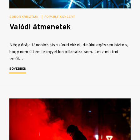
BOKOR KRISZTIÁN
|
POPKULT
KONCERT
Valódi átmenetek
Négy órája táncolok kis szünetekkel, de ülni egészen biztos,
hogy nem ültem le egyetlen pillanatra sem. Lesz mit írni
erről…
BŐVEBBEN