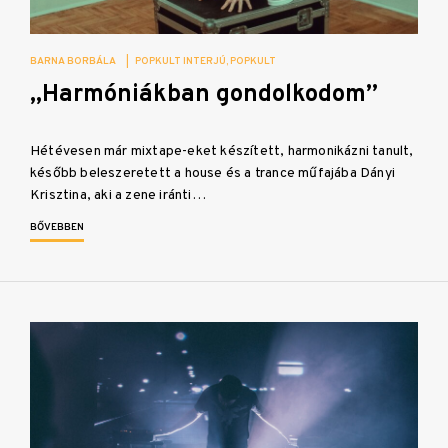
BARNA BORBÁLA
|
POPKULT INTERJÚ
POPKULT
„Harmóniákban gondolkodom”
Hétévesen már mixtape-eket készített, harmonikázni tanult,
később beleszeretett a house és a trance műfajába Dányi
Krisztina, aki a zene iránti…
BŐVEBBEN