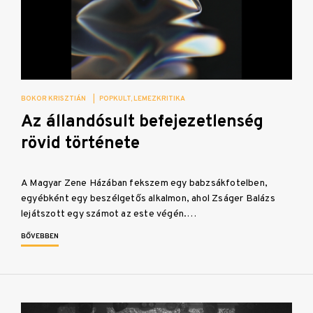
BOKOR KRISZTIÁN
|
POPKULT
LEMEZKRITIKA
Az állandósult befejezetlenség
rövid története
A Magyar Zene Házában fekszem egy babzsákfotelben,
egyébként egy beszélgetős alkalmon, ahol Zságer Balázs
lejátszott egy számot az este végén.…
BŐVEBBEN