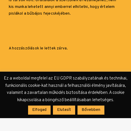
is túl sok volt. Gratulálok a szerzőnek a rezüméjéhez, nem
kis munka lehetett annyi emberrel elhitetni, hogy értelem
pislákol a bűbájos fejecskéjében.
A hozzászólások le lettek zárva.
Ez a weboldal megfelel az EU GDPR szabályzatának és technikai,
funkcionális cookie-kat használ a felhasználói élmény javítására,
valamint a zavartalan működés biztosítása érdekében. A cookie
kikapcsolása a böngésző beállításaiban lehetséges.
Elfogad
Elutasít
Bővebben