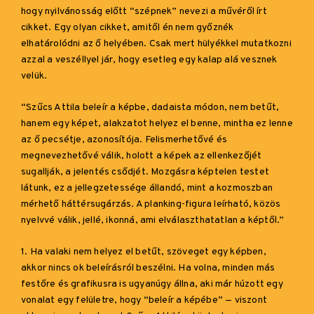
hogy nyilvánosság előtt “szépnek” nevezi a művéről írt
cikket. Egy olyan cikket, amitől én nem győznék
elhatárolódni az ő helyében. Csak mert hülyékkel mutatkozni
azzal a veszéllyel jár, hogy esetleg egy kalap alá vesznek
velük.
“Szűcs Attila beleír a képbe, dadaista módon, nem betűt,
hanem egy képet, alakzatot helyez el benne, mintha ez lenne
az ő pecsétje, azonosítója. Felismerhetővé és
megnevezhetővé válik, holott a képek az ellenkezőjét
sugallják, a jelentés csődjét. Mozgásra képtelen testet
látunk, ez a jellegzetessége állandó, mint a kozmoszban
mérhető háttérsugárzás. A planking-figura leírható, közös
nyelvvé válik, jellé, ikonná, ami elválaszthatatlan a képtől.”
1. Ha valaki nem helyez el betűt, szöveget egy képben,
akkor nincs ok beleírásról beszélni. Ha volna, minden más
festőre és grafikusra is ugyanúgy állna, aki már húzott egy
vonalat egy felületre, hogy “beleír a képébe” — viszont