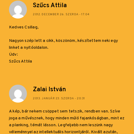
Szűcs Attila
2012. DECEMBER 26. SZERDA - 17:04
Kedves Csillag,
Nagyon szép lett a cikk, köszönöm, készítettem neki egy
linket a nyitóoldalon.
Üdv:
Szűcs Attila
Zalai István
2013. JANUÁR 23. SZERDA - 20:31
A kép, bár nekem csöppet sem tetszik, rendben van. Szíve
joga a művésznek, hogy minden múló fajankóságban, mint ez
a planking, témát lásson. Legfeljebb nem leszünk nagy
véleménnyel az intellektuális horizontjáról. Kivált azután,