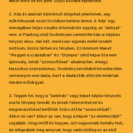
akkor nincs ok ezt pont Szűcs Attilára kijelenteni.
2. Kép és alakzat különböző dolgokat jelentenek, egy
műkritikusnak ezzel tisztában kellene lennie. A ‘kép’ egy
önmagában teljes vizuális-információs egység, az ‘alakzat’
nem. A Planking című festményen semmiféle kép-a-képben
helyzet nincs. Van két, merészen egymás mellé rendelt
motívum, közös térben és fényben. Ez minimum Manet
“Reggeli a szabadban” és “Olympia” című képei óta nem
újdonság, tehát “azonosítónak” alkalmatlan. Amúgy
klasszikus szürrealizmus. Festmény mivoltából következően
semennyire sem dada, mert a dadaisták eltörölni kívántak
minden műtárgyat.
3. Tegyük fel, hogy a “beleírás” vagy képet képbe helyezés
esete tényleg fennáll, és ennek felismerésével és
megnevezésével belőttük Szűcs Attila “azonosítóját”.
Akkor mi van? Akkor az van, hogy a képek “az ellenkezőjét”
sugallják. Hogy mitől és hogyan, azt nagyvonalú homály fedi,
de elégedjünk meg annyival, hogy valószínűleg ez az első