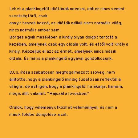
Lehet a plankingelőt idiótának nevezni, ebben nincs semmi
szentségtörő, csak
annyit teszek hozzá, az idióták nélkül nincs normális világ,
nincs normális ember sem.
Borges egyik meséjében a király olyan dolgot tartott a
kezében, amelynek csak egy oldala volt, és ettől volt király a
király. Képzeljük el azt az érmét, amelynek nincs másik
oldala. És máris a plankingelő agyával gondolkozunk.
D.Cs. írása szabatosan megfogalmazott szöveg, nem
állította, hogy a plankingelő mindig tudatosan reflektál a
világra, de azt igen, hogy a plankingelő, ha akarja, ha nem,
mégis állít valamit. “Hajszál a levesben.”
Örülök, hogy vélemény ütközhet véleménnyel, és nem a
másik földbe döngölése a cél.