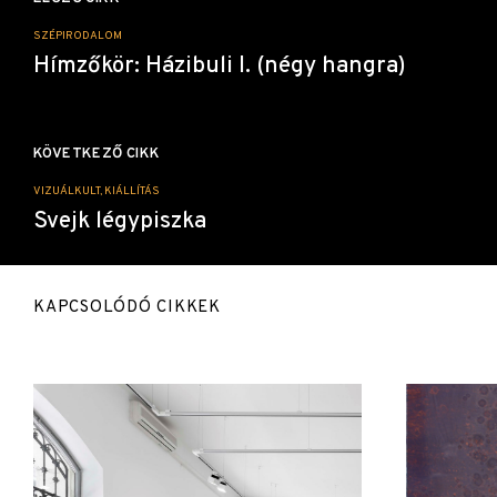
navigáció
SZÉPIRODALOM
Hímzőkör: Házibuli I. (négy hangra)
KÖVETKEZŐ CIKK
VIZUÁLKULT, KIÁLLÍTÁS
Svejk légypiszka
KAPCSOLÓDÓ CIKKEK