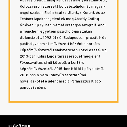
Abafáy-Deák Csillag Marosvásárhelyen született,
Kolozsváron szerzett bölcsészdiplomát magyar-
angol szakon. Első írásai az Utunk, a Korunk és az
Echinox lapokban jelentek meg Abafáy Csillag
álnéven. 1979-ben Németországba emigrált, ahol
a müncheni egyetem pszichológia szakán
diplomázott. 1992 óta él Budapesten, prózát ír és
publikál, valamint művészeti íróként a kortárs
képzőművészetről rendszeresen közöl esszéket.
2013-ban Kölüs Lajos társszerzővel megjelent
Fókuszváltás című kötetük a kortárs
képzőművészetről. 2015-ben Kötött pálya című,
2018-ban a Nem könnyű szeretni című
novelláskötete jelent meg a Parnasszus Kiadó
gondozásában.
Bejegyzés
ELŐZŐ CIKK