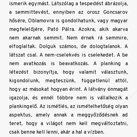
ismerik egymást. Látszólag a tespedést ábrázolja,
a semmittevést, ennyiben az orosz Goncsarov
hősére, Oblamovra is gondolhatunk, vagy magyar
megfelelőjére, Pató Pálra. Azokra, akik akarva
nem akarnak semmit. Nem érnek rá semmire,
elfoglaltak. Dolguk számos, de dologtalanok. A
látszat csal. A nem-cselekvés is cselekedet. A be
nem avatkozás is beavatkozás. A planking a
létezést bizonyítja, hogy valamit választunk,
kigondolunk, megteszünk, függetlenül attól,
hogy az másokat hogyan érint. A látvány önmagát
igazolja, és ennél többre nem is vállalkozik a
plankingelő. Az ismétlés, az ismételhetőség olyan
aspektus, amely annak a meggyőződésnek ad
teret, hogy a világot nem kell megváltoztatni,
csak benne kell lenni, akár a hal a vízben.