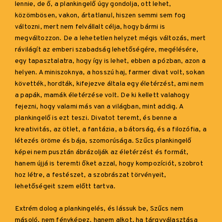
lennie, de ő, a plankingelő úgy gondolja, ott lehet,
közömbösen, vakon, ártatlanul, hiszen semmi sem fog
változni, mert nem felvállalt célja, hogy bármi is
megváltozzon. De a lehetetlen helyzet mégis változás, mert
rávilágít az emberi szabadság lehetőségére, megélésére,
egy tapasztalatra, hogy így is lehet, ebben a pózban, azon a
helyen. A miniszoknya, a hosszú haj, farmer divat volt, sokan
követték, hordták, kifejezve általa egy életérzést, ami nem
a papák, mamák életérzése volt. De ki kellett valahogy
fejezni, hogy valami más van a világban, mint addig. A
plankingelő is ezt teszi. Divatot teremt, és benne a
kreativitás, az ötlet, a fantázia, a bátorság, és a filozófia, a
létezés öröme és bája, szomorúsága. Szűcs plankingelő
képei nem pusztán ábrázolják az életérzést és formát,
hanem újjá is teremti őket azzal, hogy kompozíciót, szobrot
hoz létre, a festészet, a szobrászat törvényeit,
lehetőségeit szem előtt tartva.
Extrém dolog a plankingelés, és lássuk be, Szűcs nem
másoló, nem fényképez, hanem alkot, ha tárgyválasztása