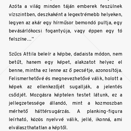
Azóta a világ minden táján emberek feszülnek
vízszintben, deszkaként a legextrémebb helyeken,
legyen az akár egy hírműsor bemondó pultja, egy
bevásárlókocsi fogantyúja, vagy éppen egy tó
felszíne…”
Szűcs Attila beleír a képbe, dadaista módon, nem
betűt, hanem egy képet, alakzatot helyez el
benne, mintha ez lenne az ő pecsétje, azonosítója.
Felismerhetővé és megnevezhetővé válik, holott a
képek az ellenkezőjét sugallják, a jelentés
csődjét. Mozgásra képtelen testet látunk, ez a
jellegzetessége állandó, mint a kozmoszban
mérhető háttérsugárzás. A planking-figura
leírható, közös nyelvvé válik, jellé, ikonná, ami
elválaszthatatlan a képtől.