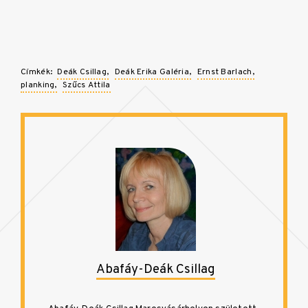
Címkék:
Deák Csillag
Deák Erika Galéria
Ernst Barlach
planking
Szűcs Attila
Abafáy-Deák Csillag