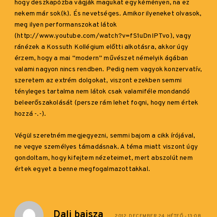
hogy deszkapózba vágják magukat egy kéményen, na ez
nekem már sok(k). És nevetséges. Amikor ilyeneket olvasok,
meg ilyen performanszokat látok
(
http://www.youtube.com/watch?v=fS1uDnIPTvo
), vagy
ránézek a Kossuth Kollégium előtti alkotásra, akkor úgy
érzem, hogy a mai “modern” művészet némelyik ágában
valami nagyon nincs rendben. Pedig nem vagyok konzervatív,
szeretem az extrém dolgokat, viszont ezekben semmi
tényleges tartalma nem látok csak valamiféle mondandó
beleerőszakolását (persze rám lehet fogni, hogy nem értek
hozzá -.-).
Végül szeretném megjegyezni, semmi bajom a cikk írójával,
ne vegye személyes támadásnak. A téma miatt viszont úgy
gondoltam, hogy kifejtem nézeteimet, mert abszolút nem
értek egyet a benne megfogalmazottakkal.
Dali bajsza
2012. DECEMBER 24. HÉTFŐ - 13:08