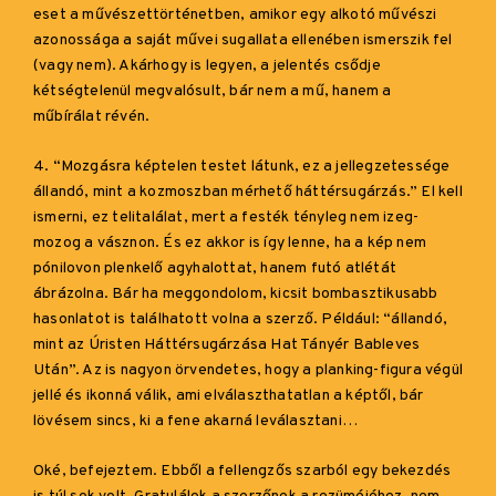
eset a művészettörténetben, amikor egy alkotó művészi
azonossága a saját művei sugallata ellenében ismerszik fel
(vagy nem). Akárhogy is legyen, a jelentés csődje
kétségtelenül megvalósult, bár nem a mű, hanem a
műbírálat révén.
4. “Mozgásra képtelen testet látunk, ez a jellegzetessége
állandó, mint a kozmoszban mérhető háttérsugárzás.” El kell
ismerni, ez telitalálat, mert a festék tényleg nem izeg-
mozog a vásznon. És ez akkor is így lenne, ha a kép nem
pónilovon plenkelő agyhalottat, hanem futó atlétát
ábrázolna. Bár ha meggondolom, kicsit bombasztikusabb
hasonlatot is találhatott volna a szerző. Például: “állandó,
mint az Úristen Háttérsugárzása Hat Tányér Bableves
Után”. Az is nagyon örvendetes, hogy a planking-figura végül
jellé és ikonná válik, ami elválaszthatatlan a képtől, bár
lövésem sincs, ki a fene akarná leválasztani…
Oké, befejeztem. Ebből a fellengzős szarból egy bekezdés