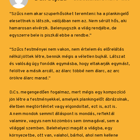
“Szűcs nem akar szuperhősöket teremteni: ha a plankingelő
elesettnek is látszik, valójában nem az. Nem sérült hős, aki
hamarosan elvérzik. Belenyugszik a világ rendjébe, de
egyszerre bele is piszkál ebbe a rendbe.”
“Szűcs festményei nem vakon, nem értelem és előrelátás
nélkül jöttek létre, bennük mégis a véletlen bujkál. Látszat
és valóság úgy fonódik egymásba, hogy eltakarják egymást,
felöltve a másik arcát, az álarc többé nem álarc, az arc
örökre álarc marad.”
D.Cs. megengedően fogalmaz, mert mégis egy kompozíció
jön létre a festményekkel, amelyek plankingelőt ábrázolnak,
életben megtörténtet vagy elgondoltat, ezt is, azt is.
A nem mondok semmit álláspont is mondás, reflektál
valamire, vagyis nem közömbös sem önmagával, sem a
világgal szemben. Belehelyezi magát a világba, egy
környezetbe, ott van, valahol, bárhol, ahol nem kellene