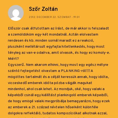
Szőr Zoltán
2012. DECEMBER 22. SZOMBAT - 19:01
Először csak átfutottam az írást, de már akkor is felszaladt
a szemöldököm egy-két mondatnál. Aztán elolvastam
rendesen és kb. minden sornál maradt ez a reakció,
pluszként mellétársult egyfajta hitetlenkedés, hogy most
tényleg az van-e odaírva, amit olvasok, és hogy ez komoly-e.
Miért?
Egyszerű. Nem akarom elhinni, hogy most egy egész mélyre
szántó fejtegetést olvastam a PLANKING-ról!!!! A
mögöttes tartalmát és a célját keressük annak, hogy idióta,
vicceskedő emberek idióta pózba vágják magukat
mindenhol, ahol csak lehet. Az mondjuk, oké, hogy valaki a
képekből csinál egy kiállítást plankingoló emberek képeiből,
de hogy emögé valaki megpróbálja bemagyarázni, hogy ezek
az emberek a 21. század névtelen hőseiként különféle
dolgokra reflektáló, tudatos kompozíciókat alkotnak azzal,