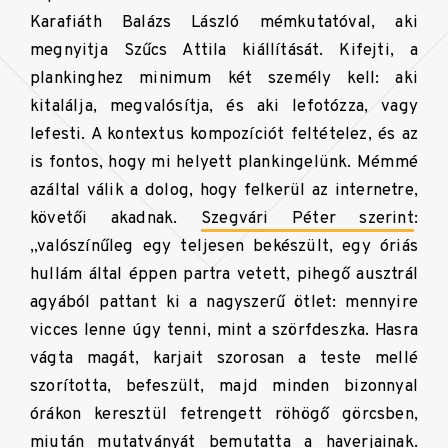
Karafiáth Balázs László mémkutatóval, aki
megnyitja Szűcs Attila kiállítását. Kifejti, a
plankinghez minimum két személy kell: aki
kitalálja, megvalósítja, és aki lefotózza, vagy
lefesti. A kontextus kompozíciót feltételez, és az
is fontos, hogy mi helyett plankingelünk. Mémmé
azáltal válik a dolog, hogy felkerül az internetre,
követői akadnak.
Szegvári Péter szerint
:
„valószínűleg egy teljesen bekészült, egy óriás
hullám által éppen partra vetett, pihegő ausztrál
agyából pattant ki a nagyszerű ötlet: mennyire
vicces lenne úgy tenni, mint a szörfdeszka. Hasra
vágta magát, karjait szorosan a teste mellé
szorította, befeszült, majd minden bizonnyal
órákon keresztül fetrengett röhögő görcsben,
miután mutatványát bemutatta a haverjainak.