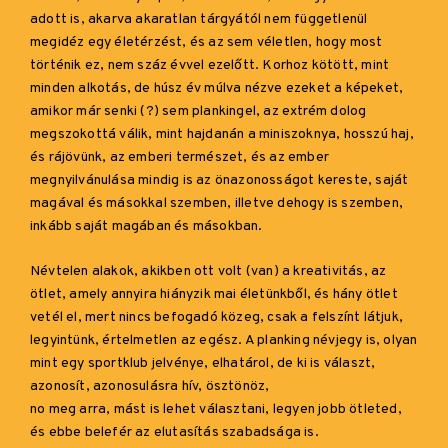
adott is, akarva akaratlan tárgyától nem függetlenül
megidéz egy életérzést, és az sem véletlen, hogy most
történik ez, nem száz évvel ezelőtt. Korhoz kötött, mint
minden alkotás, de húsz év múlva nézve ezeket a képeket,
amikor már senki (?) sem plankingel, az extrém dolog
megszokottá válik, mint hajdanán a miniszoknya, hosszú haj,
és rájövünk, az emberi természet, és az ember
megnyilvánulása mindig is az önazonosságot kereste, saját
magával és másokkal szemben, illetve dehogy is szemben,
inkább saját magában és másokban.
Névtelen alakok, akikben ott volt (van) a kreativitás, az
ötlet, amely annyira hiányzik mai életünkből, és hány ötlet
vetél el, mert nincs befogadó közeg, csak a felszínt látjuk,
legyintünk, értelmetlen az egész. A planking névjegy is, olyan
mint egy sportklub jelvénye, elhatárol, de ki is választ,
azonosít, azonosulásra hív, ösztönöz,
no meg arra, mást is lehet választani, legyen jobb ötleted,
és ebbe belefér az elutasítás szabadsága is.