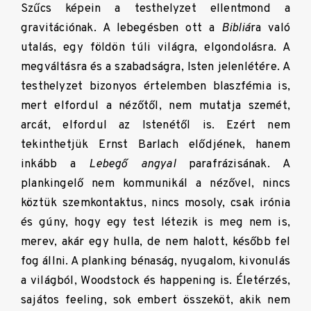
Szűcs képein a testhelyzet ellentmond a
gravitációnak. A lebegésben ott a
Bibliá
ra való
utalás, egy földön túli világra, elgondolásra. A
megváltásra és a szabadságra, Isten jelenlétére. A
testhelyzet bizonyos értelemben blaszfémia is,
mert elfordul a nézőtől, nem mutatja szemét,
arcát, elfordul az Istenétől is. Ezért nem
tekinthetjük Ernst Barlach elődjének, hanem
inkább a
Lebegő
angyal
parafrázisának. A
plankingelő nem kommunikál a nézővel, nincs
köztük szemkontaktus, nincs mosoly, csak irónia
és gúny, hogy egy test létezik is meg nem is,
merev, akár egy hulla, de nem halott, később fel
fog állni. A planking bénaság, nyugalom, kivonulás
a világból, Woodstock és happening is. Életérzés,
sajátos feeling, sok embert összeköt, akik nem