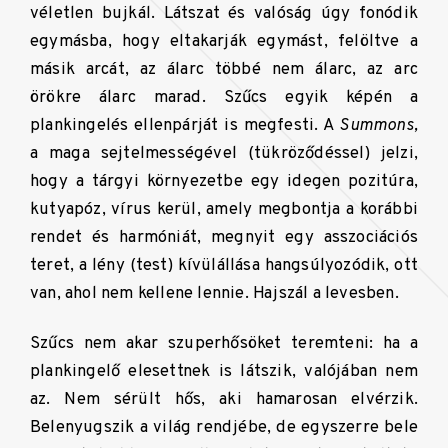
véletlen bujkál. Látszat és valóság úgy fonódik
egymásba, hogy eltakarják egymást, felöltve a
másik arcát, az álarc többé nem álarc, az arc
örökre álarc marad. Szűcs egyik képén a
plankingelés ellenpárját is megfesti. A
Summons,
a maga sejtelmességével (tükröződéssel) jelzi,
hogy a tárgyi környezetbe egy idegen pozitúra,
kutyapóz, vírus kerül, amely megbontja a korábbi
rendet és harmóniát, megnyit egy asszociációs
teret, a lény (test) kívülállása hangsúlyozódik, ott
van, ahol nem kellene lennie. Hajszál a levesben.
Szűcs nem akar szuperhősöket teremteni: ha a
plankingelő elesettnek is látszik, valójában nem
az. Nem sérült hős, aki hamarosan elvérzik.
Belenyugszik a világ rendjébe, de egyszerre bele