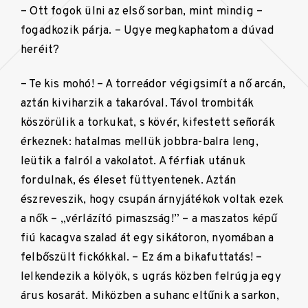
– Ott fogok ülni az első sorban, mint mindig –
fogadkozik párja. – Ugye megkaphatom a dúvad
heréit?
– Te kis mohó! – A torreádor végigsimít a nő arcán,
aztán kiviharzik a takaróval. Távol trombiták
köszörülik a torkukat, s kövér, kifestett señorák
érkeznek: hatalmas mellük jobbra-balra leng,
leütik a falról a vakolatot. A férfiak utánuk
fordulnak, és éleset füttyentenek. Aztán
észreveszik, hogy csupán árnyjátékok voltak ezek
a nők – „vérlázító pimaszság!” – a maszatos képű
fiú kacagva szalad át egy sikátoron, nyomában a
felbőszült fickókkal. – Ez ám a bikafuttatás! –
lelkendezik a kölyök, s ugrás közben felrúgja egy
árus kosarát. Miközben a suhanc eltűnik a sarkon,