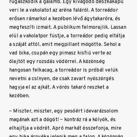
rugaszkodik a galamb. Egy kivágódó deszkakapu
veri le a vakolatot az aréna faláról. A torreádor
erősen rámarkol a kezében lévő ágytakaróra, és
megfeszíti izmait. A publikum felmorajlik. Lassan
elül a vakolatpor füstje, a torreádor pedig eltátja
a száját attól, amit megpillant mögötte. Sehol a
vad bika, csupán egy pimasz kisfiú verte az
ólajtót egy rozsdás vödörrel. A közönség
hangosan felkacag, a torreádor is próbál velük
nevetni a csínyen, de csak zavart nyöszörgés
hagyja el az ajkát. A vörös takaró reszket a
kezében.
– Miszter, miszter, egy pesóért idevarázsolom
magának azt a dögöt! – kontráz rá a kölyök, és
elhajítja a vödröt. Apró markát összefonja, mire
egy bika árnyéka jelenik meg a falon. A közönség