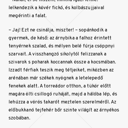
lelkendezik a kövér fickó, és kolbászujjaival
megérinti a falat.
– Jaj! Ezt ne csinálja, miszter! – sopánkodik a
gyermek, de késő: az árnybika a falhoz érintett
tenyérnek szalad, és mélyen belé fúrja csöppnyi
szarvait. A visszhangzó sikolytól felizzanak a
szivarok s poharak koccannak össze a kocsmában.
Izzadt férfiak teszik meg tétjeiket, miközben az
arénában már székek nyögnek a letelepedő
fenekek alatt. A torreádor otthon, a tükör előtt
magára ölti csillogó ruháját, majd a hálóba lép, és
lehúzza a vörös takarót meztelen szerelméről. Az
előbukkanó tejfehér bőr szinte világít az árnyékos
szobában.