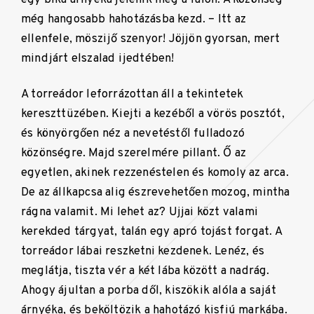
még hangosabb hahotázásba kezd. – Itt az
ellenfele, möszijő szenyor! Jöjjön gyorsan, mert
mindjárt elszalad ijedtében!
A torreádor leforrázottan áll a tekintetek
kereszttüzében. Kiejti a kezéből a vörös posztót,
és könyörgően néz a nevetéstől fulladozó
közönségre. Majd szerelmére pillant. Ő az
egyetlen, akinek rezzenéstelen és komoly az arca.
De az állkapcsa alig észrevehetően mozog, mintha
rágna valamit. Mi lehet az? Ujjai közt valami
kerekded tárgyat, talán egy apró tojást forgat. A
torreádor lábai reszketni kezdenek. Lenéz, és
meglátja, tiszta vér a két lába között a nadrág.
Ahogy ájultan a porba dől, kiszökik alóla a saját
árnyéka, és beköltözik a hahotázó kisfiú markába.