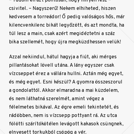
– Tudom én azt pontosan, hogy milyen lesz –
csivitel. – Nagyszerű! Nekem elhiheted, hiszen
kedvesem a torreádor! Ő pedig valóságos hős, már
kilencvenkilenc bikát legyőzött, és azt mondta, ha
túl lesz a main, csak azért megidéztetni a száz
bika szellemét, hogy újra megküzdhessen velük!
Azzal nekiindul, hátul hagyja a fiút, aki mérges
pillantásokat lövell utána. A lány egyszer csak
vízcseppet érez a vállára hullni. Aztán még egyet,
és még egyet. Esni készül? A gyomra összeszorul
a gondolattól. Akkor elmaradna a mai küzdelem,
és nem láthatná szerelmét, amint végez a
félelmetes bikával. Az égre emeli tekintetét, és
rádöbben, nem is vízcsepp pottyant rá. Az utca
fölötti szárítókötélen levágott kakasok csüngnek,
elnyesett torkukból csöpög a vér.