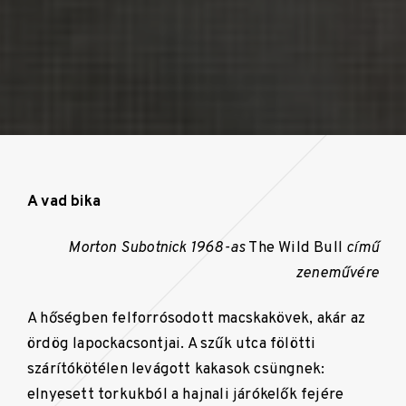
A vad bika
Morton Subotnick 1968-as
The Wild Bull
című
zeneművére
A hőségben felforrósodott macskakövek, akár az
ördög lapockacsontjai. A szűk utca fölötti
szárítókötélen levágott kakasok csüngnek:
elnyesett torkukból a hajnali járókelők fejére