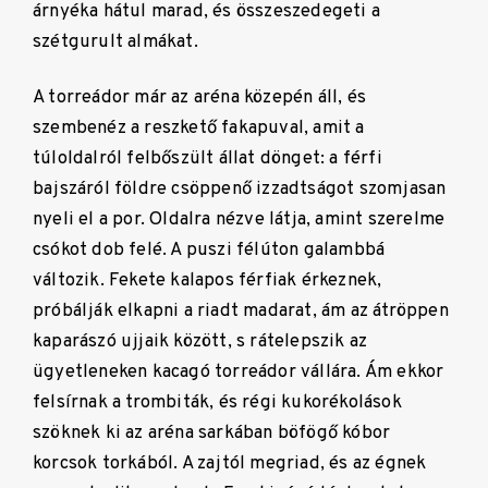
árnyéka hátul marad, és összeszedegeti a
szétgurult almákat.
A torreádor már az aréna közepén áll, és
szembenéz a reszkető fakapuval, amit a
túloldalról felbőszült állat dönget: a férfi
bajszáról földre csöppenő izzadtságot szomjasan
nyeli el a por. Oldalra nézve látja, amint szerelme
csókot dob felé. A puszi félúton galambbá
változik. Fekete kalapos férfiak érkeznek,
próbálják elkapni a riadt madarat, ám az átröppen
kaparászó ujjaik között, s rátelepszik az
ügyetleneken kacagó torreádor vállára. Ám ekkor
felsírnak a trombiták, és régi kukorékolások
szöknek ki az aréna sarkában böfögő kóbor
korcsok torkából. A zajtól megriad, és az égnek