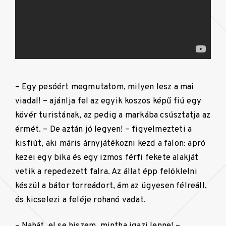
– Egy pesóért megmutatom, milyen lesz a mai
viadal! – ajánlja fel az egyik koszos képű fiú egy
kövér turistának, az pedig a markába csúsztatja az
érmét. – De aztán jó legyen! – figyelmezteti a
kisfiút, aki máris árnyjátékozni kezd a falon: apró
kezei egy bika és egy izmos férfi fekete alakját
vetik a repedezett falra. Az állat épp felöklelni
készül a bátor torreádort, ám az ügyesen félreáll,
és kicselezi a feléje rohanó vadat.
– Nahát, el se hiszem, mintha igazi lenne! –