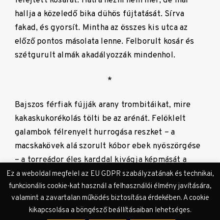
felejtett kosarát. Hátra nézni nem mer, de már
hallja a közeledő bika dühös fújtatását. Sírva
fakad, és gyorsít. Mintha az összes kis utca az
előző pontos másolata lenne. Felborult kosár és
szétgurult almák akadályozzák mindenhol.
*
Bajszos férfiak fújják arany trombitáikat, mire
kakaskukorékolás tölti be az arénát. Felöklelt
galambok félrenyelt hurrogása reszket – a
macskakövek alá szorult kóbor ebek nyöszörgése
– a torreádor éles karddal kivágja képmását a
tükörből és átnyújtja szerelmének, aki rúzzsal
Ez a weboldal megfelel az EU GDPR szabályzatának és technikai,
funkcionális cookie-kat használ a felhasználói élmény javítására,
kikent ajkával vörösre csókolja azt. Később a férfi
valamint a zavartalan működés biztosítása érdekében. A cookie
belép a plaza de toros-ba, és figyeli, ahogy
kikapcsolása a böngésző beállításaiban lehetséges.
karjában fekete árnyékká sorvad a tükörkép.