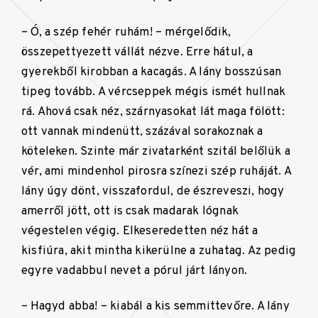
– Ó, a szép fehér ruhám! – mérgelődik,
összepettyezett vállát nézve. Erre hátul, a
gyerekből kirobban a kacagás. A lány bosszúsan
tipeg tovább. A vércseppek mégis ismét hullnak
rá. Ahová csak néz, szárnyasokat lát maga fölött:
ott vannak mindenütt, százával sorakoznak a
köteleken. Szinte már zivatarként szitál belőlük a
vér, ami mindenhol pirosra színezi szép ruháját. A
lány úgy dönt, visszafordul, de észreveszi, hogy
amerről jött, ott is csak madarak lógnak
végestelen végig. Elkeseredetten néz hát a
kisfiúra, akit mintha kikerülne a zuhatag. Az pedig
egyre vadabbul nevet a pórul járt lányon.
– Hagyd abba! – kiabál a kis semmittevőre. A lány