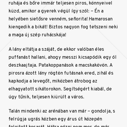
ruhája és bőre immár teljesen piros, könnyeivel
küzd, amikor a gyerek végül így szól: – Én a
helyében sietősre venném, señorita! Hamarosan
kiengedik a bikát! Biztos nagyon fog tetszeni neki
a maga új szép ruhácskája!
A lány eltátja a száját, de ekkor valóban éles
puffanást hallani, ahogy messzi kicsapódik egy ól
deszkaajtaja. Patakoppanások a macskakövön. A
pirosra ázott lány rögtön futásnak ered, zihál és
kapkodja a levegőt, miközben átrobog az
elhagyatott sikátorokon. Segítségért kiabál, de
úgy tűnik, teljesen kiürült a város.
Talán mindenki az arénában van már – gondolja, s
felrúgja ugrás közben egy árus út közepén