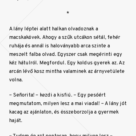
*
A lány léptei alatt halkan olvadoznak a
macskakövek. Ahogy a szűk utcákon sétál, fehér
ruhája és annál is haloványabb arca szinte a
meszelt falba olvad. Egyszer csak megérinti egy
kéz hátulról. Megfordul. Egy koldus gyerek az. Az
arcán lévő kosz mintha valaminek az árnyvetülete
volna.
– Señorita! – kezdi a kisfiú. – Egy pesóért
megmutatom, milyen lesz a mai viadal! – A lány jót
kacag az ajánlaton, és összeborzolja a gyermek
haját.