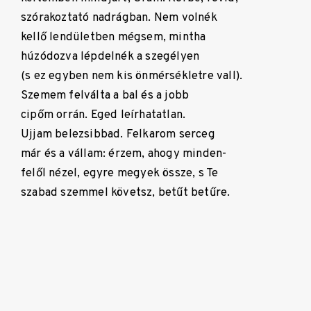
szórakoztató nadrágban. Nem volnék
kellő lendületben mégsem, mintha
húzódozva lépdelnék a szegélyen
(s ez egyben nem kis önmérsékletre vall).
Szemem felválta a bal és a jobb
cipőm orrán. Eged leírhatatlan.
Ujjam belezsibbad. Felkarom serceg
már és a vállam: érzem, ahogy minden-
felől nézel, egyre megyek össze, s Te
szabad szemmel követsz, betűt betűre.