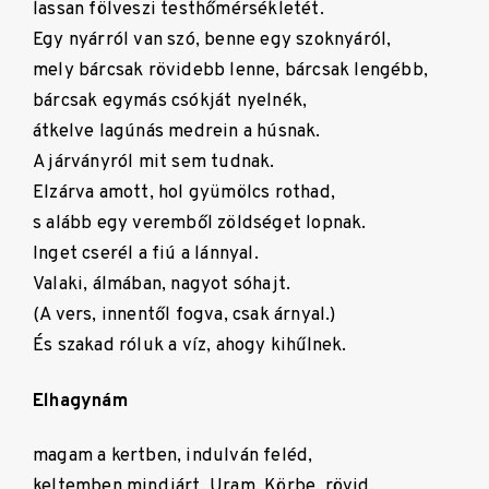
lassan fölveszi testhőmérsékletét.
Egy nyárról van szó, benne egy szoknyáról,
mely bárcsak rövidebb lenne, bárcsak lengébb,
bárcsak egymás csókját nyelnék,
átkelve lagúnás medrein a húsnak.
A járványról mit sem tudnak.
Elzárva amott, hol gyümölcs rothad,
s alább egy veremből zöldséget lopnak.
Inget cserél a fiú a lánnyal.
Valaki, álmában, nagyot sóhajt.
(A vers, innentől fogva, csak árnyal.)
És szakad róluk a víz, ahogy kihűlnek.
Elhagynám
magam a kertben, indulván feléd,
keltemben mindjárt, Uram. Körbe, rövid,