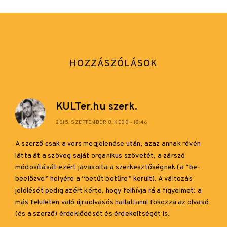
HOZZÁSZÓLÁSOK
KULTer.hu szerk.
2015. SZEPTEMBER 8. KEDD - 18:46
A szerző csak a vers megjelenése után, azaz annak révén
látta át a szöveg saját organikus szövetét, a zárszó
módosítását ezért javasolta a szerkesztőségnek (a “be-
beelőzve” helyére a “betűt betűre” került). A változás
jelölését pedig azért kérte, hogy felhívja rá a figyelmet: a
más felületen való újraolvasós hallatlanul fokozza az olvasó
(és a szerző) érdeklődését és érdekeltségét is.