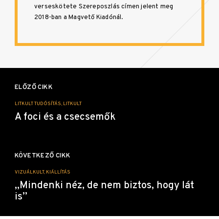
verseskötete Szereposzlás címen jelent meg
2018-ban a Magvető Kiadónál.
Bejegyzés
navigáció
ELŐZŐ CIKK
LITKULT TUDÓSÍTÁS, LITKULT
A foci és a csecsemők
KÖVETKEZŐ CIKK
VIZUÁLKULT, KIÁLLÍTÁS
„Mindenki néz, de nem biztos, hogy lát
is”