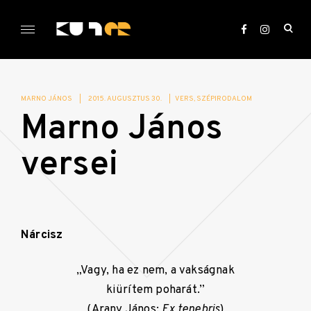
Skip
to
ope
content
sea
KULTer.hu
for
MARNO JÁNOS
|
2015. AUGUSZTUS 30.
|
VERS
SZÉPIRODALOM
Marno János
versei
Nárcisz
„Vagy, ha ez nem, a vakságnak
kiürítem poharát.”
(Arany János:
Ex tenebris
)