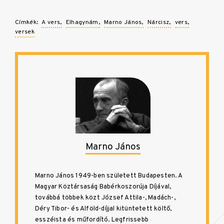
Címkék:
A vers
Elhagynám
Marno János
Nárcisz
vers
versek
Marno János
Marno János 1949-ben született Budapesten. A
Magyar Köztársaság Babérkoszorúja Díjával,
továbbá többek közt József Attila-, Madách-,
Déry Tibor- és Alföld-díjjal kitüntetett költő,
esszéista és műfordító. Legfrissebb