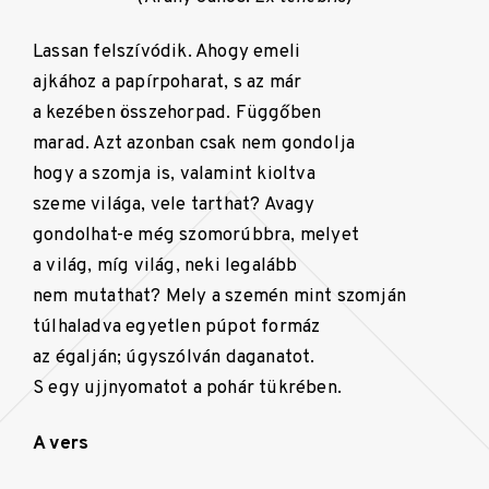
Lassan felszívódik. Ahogy emeli
ajkához a papírpoharat, s az már
a kezében összehorpad. Függőben
marad. Azt azonban csak nem gondolja
hogy a szomja is, valamint kioltva
szeme világa, vele tarthat? Avagy
gondolhat-e még szomorúbbra, melyet
a világ, míg világ, neki legalább
nem mutathat? Mely a szemén mint szomján
túlhaladva egyetlen púpot formáz
az égalján; úgyszólván daganatot.
S egy ujjnyomatot a pohár tükrében.
A vers