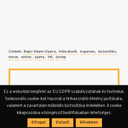
Címkék:
Bajor Állami Opera
Hókirálynő
ingyenes
közvetítés
mese
online
opera
tél
ünnep
Ez a weboldal megfelel az EU GDPR szabályzatának és technikai,
funkcionális cookie-kat használ a felhasználói élmény javítására,
valamint a zavartalan működés biztosítása érdekében. A cookie
kikapcsolása a böngésző beállításaiban lehetséges.
Elfogad
Elutasít
Bővebben