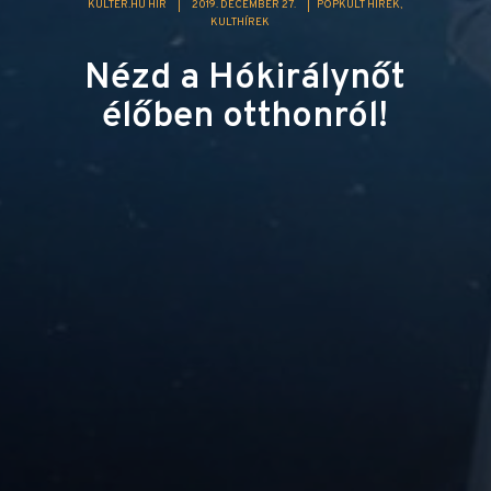
KULTER.HU HÍR
|
2019. DECEMBER 27.
|
POPKULT HÍREK
KULTHÍREK
Nézd a Hókirálynőt
élőben otthonról!