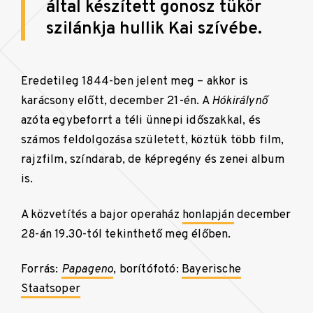
által készített gonosz tükör
szilánkja hullik Kai szívébe.
Eredetileg 1844-ben jelent meg – akkor is
karácsony előtt, december 21-én. A
Hókirálynő
azóta egybeforrt a téli ünnepi időszakkal, és
számos feldolgozása született, köztük több film,
rajzfilm, színdarab, de képregény és zenei album
is.
A közvetítés a bajor operaház
honlapján
december
28-án 19.30-tól tekinthető meg élőben.
Forrás:
Papageno
, borítófotó:
Bayerische
Staatsoper