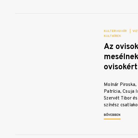
KULTER.HU HÍR
|
VIZ
KULTHÍREK
Az oviso
mesélnek
ovisokért
Molnár Piroska,
Patrícia, Csuja 
Szervét Tibor é
színész csatlak
BŐVEBBEN