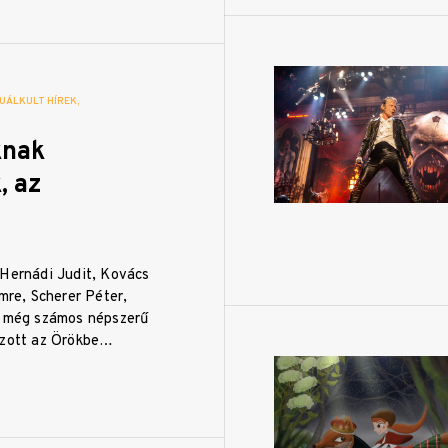
UÁLKULT HÍREK
knak
, az
 Hernádi Judit, Kovács
Imre, Scherer Péter,
s még számos népszerű
ozott az Örökbe…