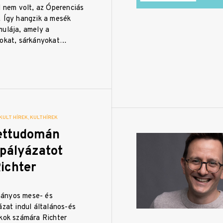
l nem volt, az Óperenciás
… Így hangzik a mesék
mulája, amely a
yokat, sárkányokat…
KULT HÍREK
KULTHÍREK
ettudomán
pályázatot
Richter
ányos mese- és
ázat indul általános-és
ákok számára Richter