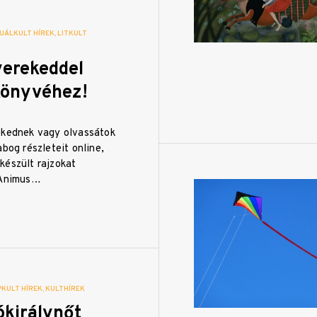
UÁLKULT HÍREK
LITKULT
yerekeddel
könyvéhez!
ekednek vagy olvassátok
abog részleteit online,
készült rajzokat
 Animus…
PKULT HÍREK
KULTHÍREK
ókirálynőt