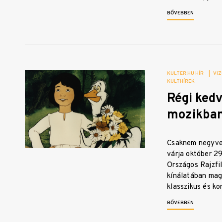
BŐVEBBEN
KULTER.HU HÍR
|
VIZ
KULTHÍREK
Régi ked
mozikba
Csaknem negyve
várja október 2
Országos Rajzfi
kínálatában mag
klasszikus és k
BŐVEBBEN