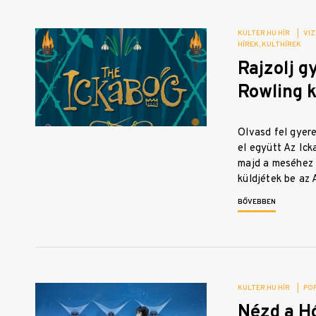
KULTER.HU HÍR
|
VIZ
HÍREK
KULTHÍREK
Rajzolj g
Rowling 
Olvasd fel gyer
el együtt Az Ick
majd a meséhez 
küldjétek be az
BŐVEBBEN
KULTER.HU HÍR
|
PO
Nézd a H