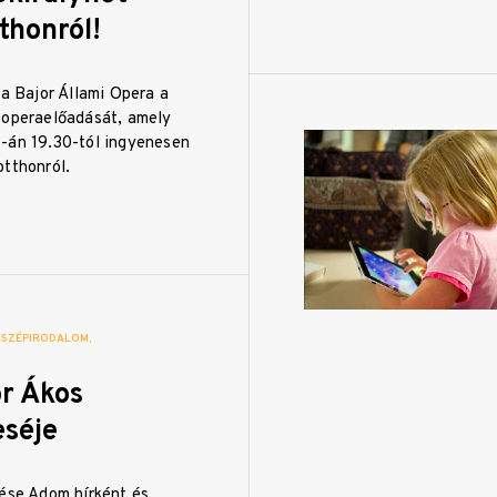
thonról!
 a Bajor Állami Opera a
 operaelőadását, amely
-án 19.30-tól ingyenesen
otthonról.
SZÉPIRODALOM
or Ákos
séje
tése Adom hírként és