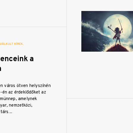
UÁLKULT HÍREK
venceink a
n
n város ötven helyszínén
9-én az érdeklődőket az
lmünnep, amelynek
yar, nemzetközi,
ortárs…