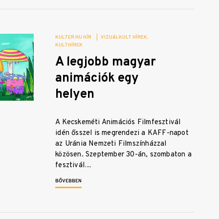
KULTER.HU HÍR
|
VIZUÁLKULT HÍREK
KULTHÍREK
A legjobb magyar
animációk egy
helyen
A Kecskeméti Animációs Filmfesztivál
idén ősszel is megrendezi a KAFF-napot
az Uránia Nemzeti Filmszínházzal
közösen. Szeptember 30-án, szombaton a
fesztivál…
BŐVEBBEN