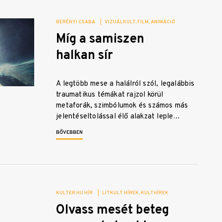
BERÉNYI CSABA
|
VIZUÁLKULT
FILM
ANIMÁCIÓ
Míg a samiszen
halkan sír
A legtöbb mese a halálról szól, legalábbis
traumatikus témákat rajzol körül
metaforák, szimbólumok és számos más
jelentéseltolással élő alakzat leple…
BŐVEBBEN
KULTER.HU HÍR
|
LITKULT HÍREK
KULTHÍREK
Olvass mesét beteg