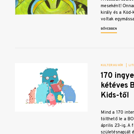
meseként! Onnan
király és a Köd
voltak egymáss
BŐVEBBEN
KULTER.HU HÍR
|
LIT
170 ingy
kétéves
Kids-től
Mind a 170 inte
tölthető le a 
április 23-ig. A 
születésnapját