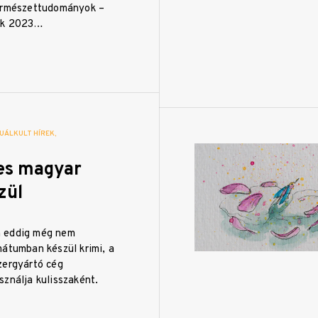
ermészettudományok –
ek 2023…
UÁLKULT HÍREK
es magyar
zül
 eddig még nem
mátumban készül krimi, a
zergyártó cég
ználja kulisszaként.