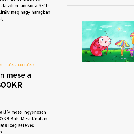
 kezdem, amikor a Szél-
-király még nagy haragban
al,…
KULT HÍREK
KULTHÍREK
en mese a
 BOOKR
raktív mese ingyenesen
BOOKR Kids Mesetárában
fiatal cég kétéves
 és…