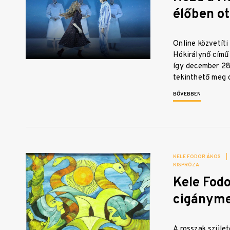
élőben ot
Online közvetíti
Hókirálynő című
így december 28
tekinthető meg 
BŐVEBBEN
KELE FODOR ÁKOS
|
KISPRÓZA
Kele Fod
cigányme
A rosszak szüle