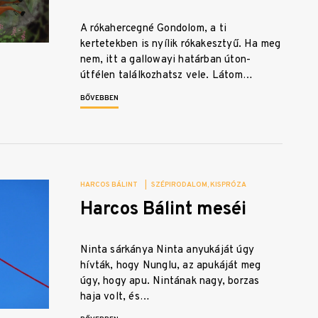
A rókahercegné Gondolom, a ti
kertetekben is nyílik rókakesztyű. Ha meg
nem, itt a gallowayi határban úton-
útfélen találkozhatsz vele. Látom…
BŐVEBBEN
HARCOS BÁLINT
|
SZÉPIRODALOM
KISPRÓZA
Harcos Bálint meséi
Ninta sárkánya Ninta anyukáját úgy
hívták, hogy Nunglu, az apukáját meg
úgy, hogy apu. Nintának nagy, borzas
haja volt, és…