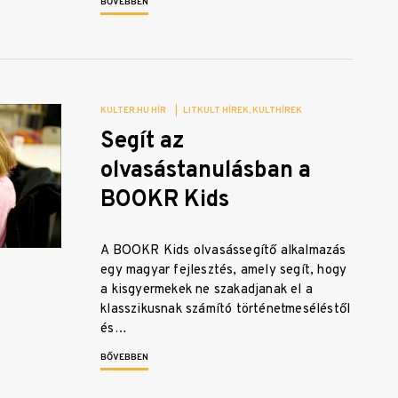
BŐVEBBEN
KULTER.HU HÍR
|
LITKULT HÍREK
KULTHÍREK
Segít az
olvasástanulásban a
BOOKR Kids
A BOOKR Kids olvasássegítő alkalmazás
egy magyar fejlesztés, amely segít, hogy
a kisgyermekek ne szakadjanak el a
klasszikusnak számító történetmeséléstől
és…
BŐVEBBEN