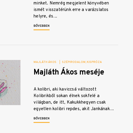
minket. Nemrég megjelent könyvében
ismét visszatérünk erre a varázslatos
helyre, és…
BŐVEBBEN
MAJLÁTH ÁKOS
|
SZÉPIRODALOM
KISPRÓZA
Majláth Ákos meséje
A kolibri, aki kaviccsá változott
Kolibrikből sokan élnek sokfelé a
világban, de itt, Kakukkhegyen csak
egyetlen kolibri repdes, akit Jankának…
BŐVEBBEN