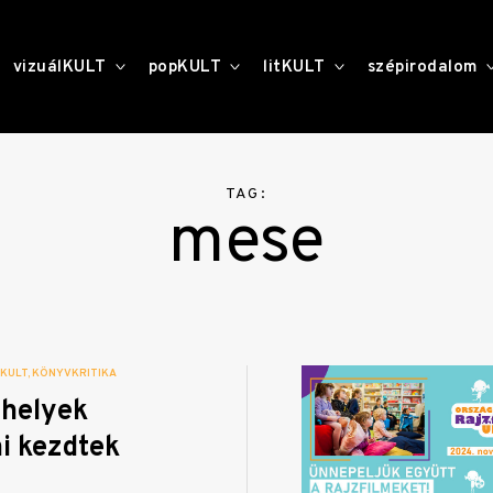
toggle
toggle
toggle
vizuálKULT
popKULT
litKULT
szépirodalom
child
child
child
menu
menu
menu
TAG:
mese
TKULT
KÖNYVKRITIKA
 helyek
i kezdtek