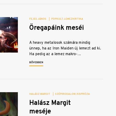
FEJES JÁNOS
|
POPKULT
LEMEZKRITIKA
Öregapáink meséi
A heavy metalosok számára mindig
ünnep, ha az Iron Maiden új lemezt ad ki.
Ha pedig az a lemez makro-…
BŐVEBBEN
HALÁSZ MARGIT
|
SZÉPIRODALOM
KISPRÓZA
Halász Margit
meséje