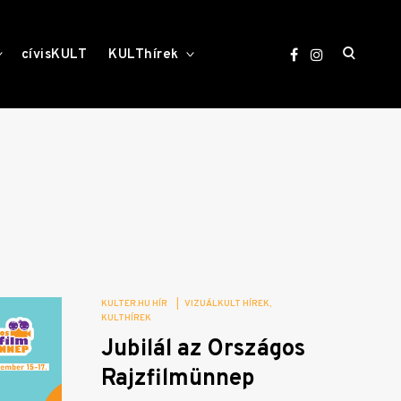
open
toggle
toggle
cívisKULT
KULThírek
child
child
menu
menu
search
form
KULTER.HU HÍR
|
VIZUÁLKULT HÍREK
KULTHÍREK
Jubilál az Országos
Rajzfilmünnep