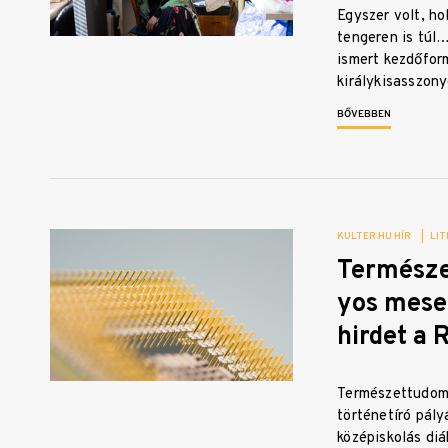
Egyszer volt, ho
tengeren is túl
ismert kezdőfor
királykisasszon
BŐVEBBEN
KULTER.HU HÍR
|
LIT
Termész
yos mese
hirdet a 
Természettudom
történetíró pály
középiskolás di