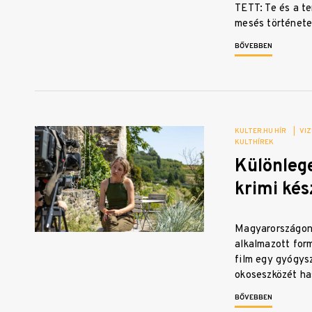
TETT: Te és a t
mesés történet
BŐVEBBEN
KULTER.HU HÍR
|
VIZ
KULTHÍREK
Különleg
krimi kés
Magyarországon
alkalmazott for
film egy gyógys
okoseszközét has
BŐVEBBEN