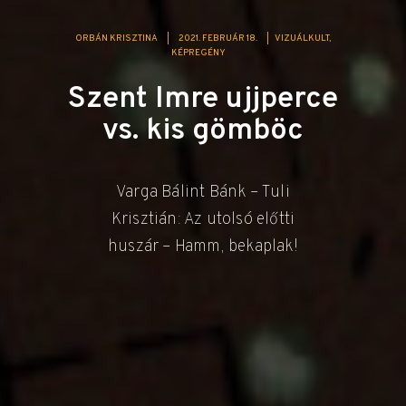
ORBÁN KRISZTINA
|
2021. FEBRUÁR 18.
|
VIZUÁLKULT
KÉPREGÉNY
Szent Imre ujjperce
vs. kis gömböc
Varga Bálint Bánk – Tuli
Krisztián: Az utolsó előtti
huszár – Hamm, bekaplak!