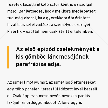
füzetek közötti átkötő sztoriként is ez szolgál
majd. Bár kétséges, hogy mekkora meglepetést
tud még okozni, ha a gyerekkora óta érintett
hivatásos setétvadászt a személyes szörnyei
kísértik – ezúttal nem csak átvitt értelemben.
Az első epizód cselekményét a
kis gömböc láncmeséjének
parafrázisa adja.
Az ismert motívumot, az ismétlődő eltűnéseket
egy több panelen keresztül idézett levél beszéli
el. Csak épp ez a mese nevén nevezi a padlás
lakóját, az ördöggömböcöt. A lény úgy is