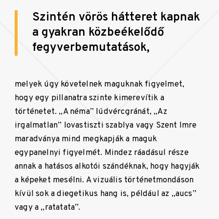
Szintén vörös hátteret kapnak
a gyakran közbeékelődő
fegyverbemutatások,
melyek úgy követelnek maguknak figyelmet,
hogy egy pillanatra szinte kimerevítik a
történetet. „A néma” lúdvércgránát, „Az
irgalmatlan” lovastiszti szablya vagy Szent Imre
maradványa mind megkapják a maguk
egypanelnyi figyelmét. Mindez ráadásul része
annak a hatásos alkotói szándéknak, hogy hagyják
a képeket mesélni. A vizuális történetmondáson
kívül sok a diegetikus hang is, például az „aucs”
vagy a „ratatata”.