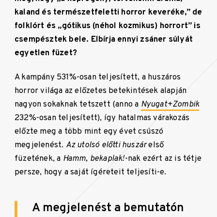
kaland és természetfeletti horror keveréke,” de
folklórt és
„g
ótikus (néhol kozmikus) horrort” is
csempésztek bele. Elbírja ennyi zsáner súlyát
egyetlen füzet?
A kampány 531%-osan teljesített, a huszáros
horror világa az előzetes betekintések alapján
nagyon sokaknak tetszett (anno a
Nyugat+Zombik
232%-osan teljesített), így hatalmas várakozás
előzte meg a több mint egy évet csúszó
megjelenést.
Az utolsó előtti huszár
első
füzetének, a
Hamm, bekaplak!
-nak ezért az is tétje
persze, hogy a saját ígéreteit teljesíti-e.
A megjelenést a bemutatón