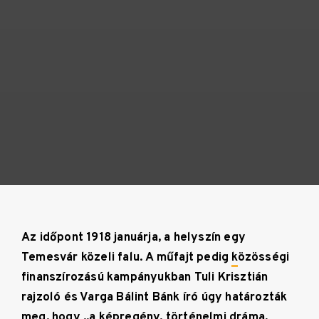
Az id
őpont 1918 janu
árja, a helyszín egy
Temesvár közeli falu. A m
űfajt pedig
k
özösségi
finanszírozású kampányukban Tuli Krisztián
rajzoló és Varga Bálint Bánk író úgy határozták
meg, hogy „a képregény, történelmi dráma,