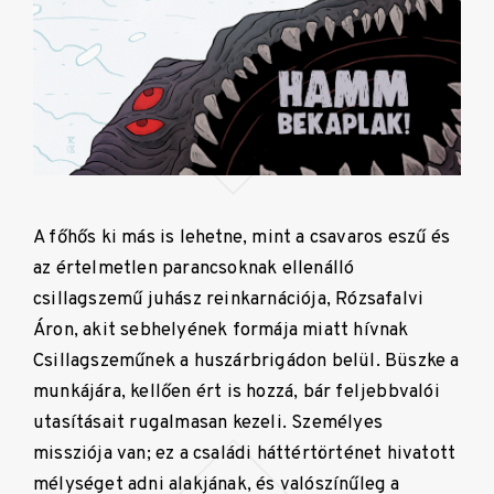
A főhős ki más is lehetne, mint a csavaros eszű és
az értelmetlen parancsoknak ellenálló
csillagszemű juhász reinkarnációja, Rózsafalvi
Áron, akit sebhelyének formája miatt hívnak
Csillagszeműnek a huszárbrigádon belül. Büszke a
munkájára, kellően ért is hozzá, bár feljebbvalói
utasításait rugalmasan kezeli. Személyes
missziója van; ez a családi háttértörténet hivatott
mélységet adni alakjának, és valószínűleg a