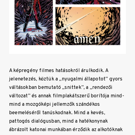
A képregény filmes hatásokról árulkodik. A
jelenetezés, köztük a „nyugalmi állapotot” gyors
váltásokban bemutató „snittek”, a „rendezői
változat” és annak filmplakátszerű borítója mind-
mind a mozgóképi jellemzők szándékos
beemeléséről tanúskodnak. Mind a kevés,
pattogós dialógusban, mind a hatékonynak
ábrázolt katonai munkában érződik az alkotóknak