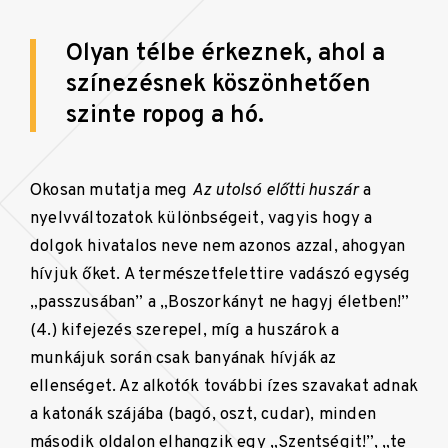
Olyan télbe érkeznek, ahol a
színezésnek köszönhetően
szinte ropog a hó.
Okosan mutatja meg
Az utolsó előtti huszár
a
nyelvváltozatok különbségeit, vagyis hogy a
dolgok hivatalos neve nem azonos azzal, ahogyan
hívjuk őket. A természetfelettire vadászó egység
„passzusában” a „Boszorkányt ne hagyj életben!”
(4.) kifejezés szerepel, míg a huszárok a
munkájuk során csak banyának hívják az
ellenséget. Az alkotók további ízes szavakat adnak
a katonák szájába (bagó, oszt, cudar), minden
második oldalon elhangzik egy „Szentségit!”, „te