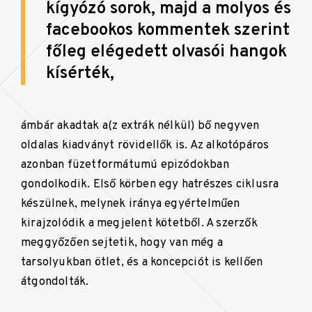
kígyózó sorok, majd a molyos és
facebookos kommentek szerint
főleg elégedett olvasói hangok
kísérték,
ámbár akadtak a(z extrák nélkül) bő negyven
oldalas kiadványt rövidellők is. Az alkotópáros
azonban füzetformátumú epizódokban
gondolkodik. Első körben egy hatrészes ciklusra
készülnek, melynek iránya egyértelműen
kirajzolódik a megjelent kötetből. A szerzők
meggyőzően sejtetik, hogy van még a
tarsolyukban ötlet, és a koncepciót is kellően
átgondolták.