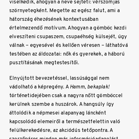
viselkedik, ahogyan a neve sejteti: vérszomjas
szörnyetegként. Megette az egész falut, ami a
hátország éhezésének kontextusában
értelmezendő motívum. Ahogyan a gömböc kezdi
elveszíteni csupaszem, csupaéhség külsejét, úgy
válnak – egyesével és kellően véresen – láthatóvá
testében az áldozatai: nők és gyerekek, a háború
pusztításának megtestesítői.
Elnyújtott bevezetéssel, lassúsággal nem
vádolható a képregény. A
Hamm, bekaplak!
történetidejében csak a nagyra nőtt gömböccel
kerülnek szembe a huszárok. A hangsúly így
áttolódik a népmesei alapanyag láncként
kapcsolódó elemeiről a természetfelettin való
felülkerekedésre, az akciódús tetőpontra. A