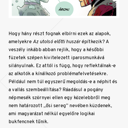
Hogy hány részt fognak elbírni ezek az alapok,
amelyekre
Az utolsó el
ő
tti huszár
építkezik? A
veszély inkább abban rejlik, hogy a későbbi
füzetek szépen kivitelezett iparosmunkává
silányulnak. Ez attól is függ, hogy reflektálnak-e
az alkotók a kínálkozó problémafelvetésekre.
Például nem túl egyszerű megoldás-e a néphit és
a vallás szembeállítása? Ráadásul a pogány
népmesék szörnyei ellen egy közelebbről meg
nem határozott „ősi sereg” nevében küzdenek,
ami magyarázat nélkül egyelőre logikai
bukfencnek tűnik.