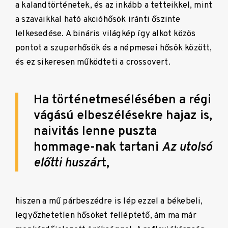
a kalandtörténetek, és az inkább a tetteikkel, mint
a szavaikkal ható akcióhősök iránti őszinte
lelkesedése. A bináris világkép így alkot közös
pontot a szuperhősök és a népmesei hősök között,
és ez sikeresen működteti a crossovert.
Ha történetmesélésében a régi
vágású elbeszélésekre hajaz is,
naivitás lenne puszta
hommage-nak tartani
Az utolsó
előtti huszár
t,
hiszen a mű párbeszédre is lép ezzel a békebeli,
legyőzhetetlen hősöket felléptető, ám ma már