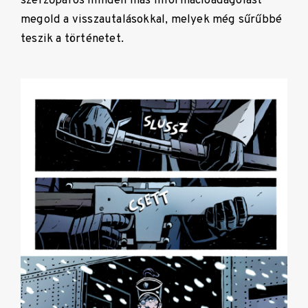
szerzőpáros minden más információadagolást
megold a visszautalásokkal, melyek még sűrűbbé
teszik a történetet.