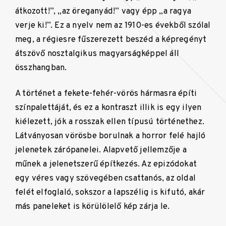
átkozott!”, „az öreganyád!” vagy épp „a ragya
verje ki!”. Ez a nyelv nem az 1910-es évekből szólal
meg, a régiesre fűszerezett beszéd a képregényt
átszövő nosztalgikus magyarságképpel áll
összhangban.
A történet a fekete-fehér-vörös hármasra építi
színpalettáját, és ez a kontraszt illik is egy ilyen
kiélezett, jók a rosszak ellen típusú történethez.
Látványosan vörösbe borulnak a horror felé hajló
jelenetek zárópanelei. Alapvető jellemzője a
műnek a jelenetszerű építkezés. Az epizódokat
egy véres vagy szövegében csattanós, az oldal
felét elfoglaló, sokszor a lapszélig is kifutó, akár
más paneleket is körülölelő kép zárja le.