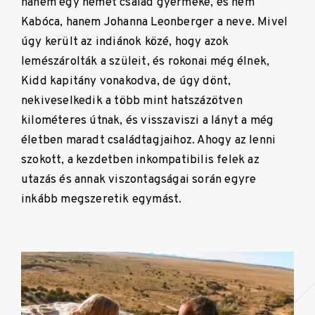
hanem egy német család gyermeke, és nem
Kabóca, hanem Johanna Leonberger a neve. Mivel
úgy került az indiánok közé, hogy azok
lemészárolták a szüleit, és rokonai még élnek,
Kidd kapitány vonakodva, de úgy dönt,
nekiveselkedik a több mint hatszázötven
kilométeres útnak, és visszaviszi a lányt a még
életben maradt családtagjaihoz. Ahogy az lenni
szokott, a kezdetben inkompatibilis felek az
utazás és annak viszontagságai során egyre
inkább megszeretik egymást.