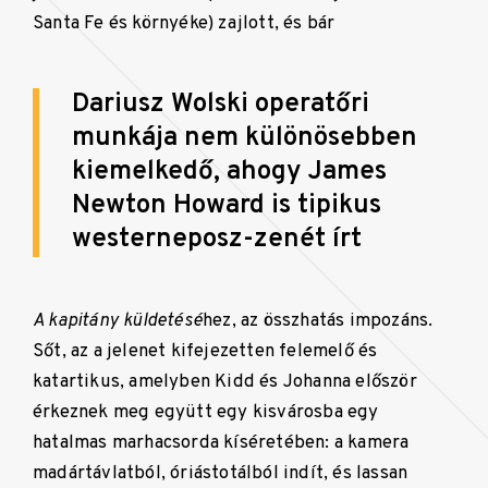
Santa Fe és környéke) zajlott, és bár
Dariusz Wolski operatőri
munkája nem különösebben
kiemelkedő, ahogy James
Newton Howard is tipikus
westerneposz-zenét írt
A kapitány küldetésé
hez, az összhatás impozáns.
Sőt, az a jelenet kifejezetten felemelő és
katartikus, amelyben Kidd és Johanna először
érkeznek meg együtt egy kisvárosba egy
hatalmas marhacsorda kíséretében: a kamera
madártávlatból, óriástotálból indít, és lassan