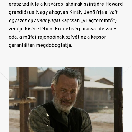
ereszkedik le a kisváros lakóinak szintjére Howard
grandiózus (vagy ahogyan Király Jenő írja a
Volt
egyszer egy vadnyugat
kapcsán „világteremtő”)
zenéje kíséretében. Eredetiség hiánya ide vagy
oda, a műfaj rajongóinak szívét ez a képsor
garantáltan megdobogtatja.