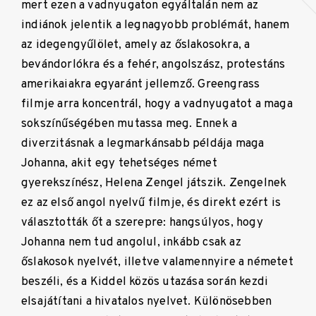
mert ezen a vadnyugaton egyáltalán nem az
indiánok jelentik a legnagyobb problémát, hanem
az idegengyűlölet, amely az őslakosokra, a
bevándorlókra és a fehér, angolszász, protestáns
amerikaiakra egyaránt jellemző. Greengrass
filmje arra koncentrál, hogy a vadnyugatot a maga
sokszínűségében mutassa meg. Ennek a
diverzitásnak a legmarkánsabb példája maga
Johanna, akit egy tehetséges német
gyerekszínész, Helena Zengel játszik. Zengelnek
ez az első angol nyelvű filmje, és direkt ezért is
választották őt a szerepre: hangsúlyos, hogy
Johanna nem tud angolul, inkább csak az
őslakosok nyelvét, illetve valamennyire a németet
beszéli, és a Kiddel közös utazása során kezdi
elsajátítani a hivatalos nyelvet. Különösebben