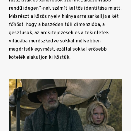
rasszisták és xenofóbok szerint „alacsonyabb
rendű idegen”-nek számít kettős identitása miatt.
Másrészt a közös nyelv hiánya arra sarkallja a két
főhőst, hogy a beszéden túli dimenzióba, a
gesztusok, az arckifejezések és a tekintetek
világába merészkedve sokkal mélyebben
megértsék egymást, ezáltal sokkal erősebb
kötelék alakuljon ki köztük.