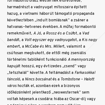
formabontó olasz westernek előretörése,
harmadrészt a vadnyugat mítoszaira épített
hazug, a vietnami háborút támogató propaganda
következtében „indult bomlásnak” a zsáner a
hatvanas–hetvenes években. A műfaj formabontó
remekműveit,
A Jó, a Rossz és a Csúf
ot, a
Vad
bandá
t, a
Volt egyszer egy vadnyugat
ot, a
Kis nagy
ember
t, a
McCabe és Mrs.
Miller
t, valamint a
csúfosan megbukott, de ettől még zseniális
történelmi tablóként funkcionáló
A mennyország
kapujá
t hosszú, egy évtizedes „csend” vagy
„tetszhalál” követte. A feltámadást a
Farkasokkal
táncoló
, a
Nincs bocsánat
és a
Tombstone
– Halott
város
hozták el, azonban ezek a bizonyos
időközönként jelentkező „neowesternek” sem
voltak képesek a csodára: hiába az Oscar-díj vagy