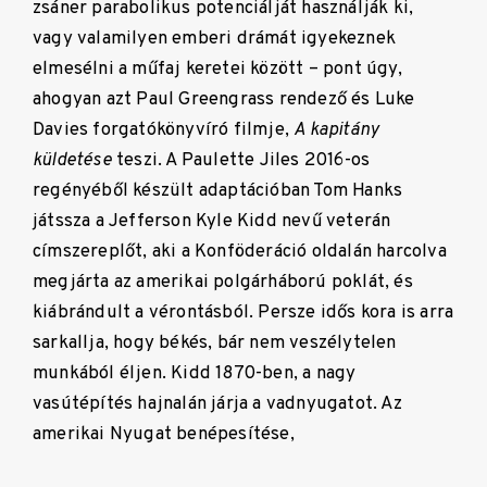
zsáner parabolikus potenciálját használják ki,
vagy valamilyen emberi drámát igyekeznek
elmesélni a műfaj keretei között – pont úgy,
ahogyan azt Paul Greengrass rendező és Luke
Davies forgatókönyvíró filmje,
A kapitány
küldetése
teszi. A Paulette Jiles 2016-os
regényéből készült adaptációban Tom Hanks
játssza a Jefferson Kyle Kidd nevű veterán
címszereplőt, aki a Konföderáció oldalán harcolva
megjárta az amerikai polgárháború poklát, és
kiábrándult a vérontásból. Persze idős kora is arra
sarkallja, hogy békés, bár nem veszélytelen
munkából éljen. Kidd 1870-ben, a nagy
vasútépítés hajnalán járja a vadnyugatot. Az
amerikai Nyugat benépesítése,