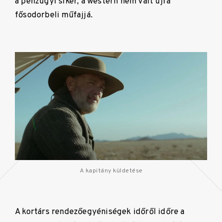
a pénzügyi siker, a western nem vált újra
fősodorbeli műfajjá.
A kapitány küldetése
A kortárs rendezőegyéniségek időről időre a