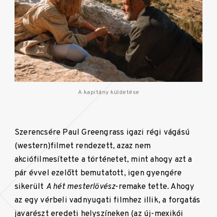
A kapitány küldetése
Szerencsére Paul Greengrass igazi régi vágású
(western)filmet rendezett, azaz nem
akciófilmesítette a történetet, mint ahogy azt a
pár évvel ezelőtt bemutatott, igen gyengére
sikerült
A hét mesterlövész
-remake tette. Ahogy
az egy vérbeli vadnyugati filmhez illik, a forgatás
javarészt eredeti helyszíneken (az új-mexikói