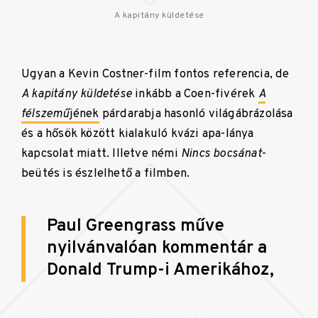
A kapitány küldetése
Ugyan a Kevin Costner-film fontos referencia, de
A kapitány küldetése
inkább a Coen-fivérek
A
félszemű
jének
párdarabja hasonló világábrázolása
és a hősök között kialakuló kvázi apa-lánya
kapcsolat miatt. Illetve némi
Nincs bocsánat
-
beütés is észlelhető a filmben.
Paul Greengrass műve
nyilvánvalóan kommentár a
Donald Trump-i Amerikához,