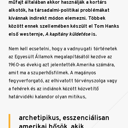
műfajt általában akkor használják a kortárs
alkotók, ha társadalmi-politikai problémákat
kívánnak indirekt módon elemezni. Többek
között ennek szellemében készült el Tom Hanks
első westernje,
A kapitány küldetése
is.
Nem kell ecsetelni, hogy a vadnyugati történetek
az Egyesült Államok megalapításától kezdve az
1960-as évekig azt jelentették Amerika számára,
amit ma a szuperhősfilmek. A magányos
fegyverforgató, az elhivatott törvényszolga vagy
a fehérek és az indiánok között közvetítő
határvidéki kalandor olyan mitikus,
archetipikus, esszenciálisan
amerikai hősök, akik