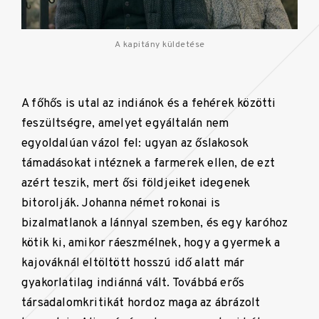
A kapitány küldetése
A főhős is utal az indiánok és a fehérek közötti
feszültségre, amelyet egyáltalán nem
egyoldalúan vázol fel: ugyan az őslakosok
támadásokat intéznek a farmerek ellen, de ezt
azért teszik, mert ősi földjeiket idegenek
bitorolják. Johanna német rokonai is
bizalmatlanok a lánnyal szemben, és egy karóhoz
kötik ki, amikor ráeszmélnek, hogy a gyermek a
kajováknál eltöltött hosszú idő alatt már
gyakorlatilag indiánná vált. Továbbá erős
társadalomkritikát hordoz maga az ábrázolt