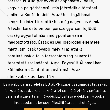
korszak is. Alig pár évvel az appomatoxi béke,
vagyis a polgárháború után játszódik a történet,
amikor a Konföderáció és az Unió tagállamai,
nemzetei közötti konfliktus még nagyon is élénk.
A technikai értelemben persze gyorsan fejlődő
ország egyértelműen mélyponton van a
megosztottság, Észak és Dél ideológiai ellentéte
miatt, ami csak tovább mélyíti az etnikai
konfliktusok által a társadalom tagjai között
teremtett szakadékot. A mai Egyesült Államokban,
különösen a Capitolium ostromát és az
elnökválasztást követően
Ez a weboldal megfelel az EU GDPR szabályzatának és technikai,
funkcionális cookie-kat használ a felhasználói élmény javítására,
a filmben felvázolt, „mindenki
valamint a zavartalan működés biztosítása érdekében. A cookie
gyűlöl valakit” társadalmi
kikapcsolása a böngésző beállításaiban lehetséges.