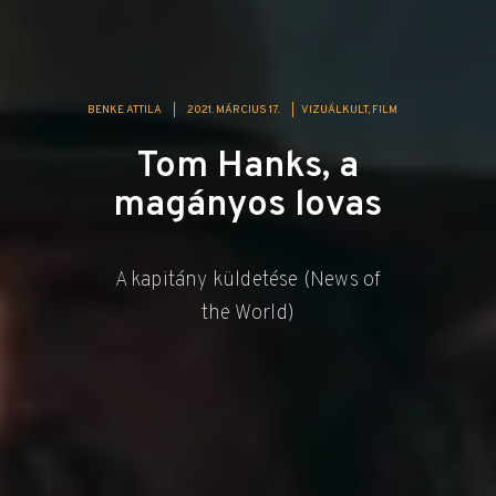
BENKE ATTILA
|
2021. MÁRCIUS 17.
|
VIZUÁLKULT
FILM
Tom Hanks, a
magányos lovas
A kapitány küldetése (News of
the World)