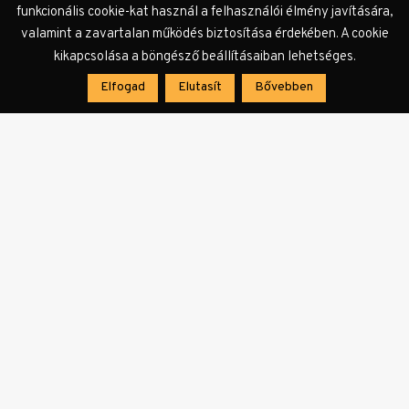
funkcionális cookie-kat használ a felhasználói élmény javítására,
valamint a zavartalan működés biztosítása érdekében. A cookie
Címkék:
Amok
animáció
animációs kisfilm
Annecy
Annecy-i
kikapcsolása a böngésző beállításaiban lehetséges.
Nemzetközi Animációs Filmfesztivál
díj
fesztivál
Turai Balázs
Elfogad
Elutasít
Bővebben
KULTer.hu Hír
A KULTer.hu rendelkezésére bocsátott és a
szerkesztőség által továbbszerkesztett, vagy a
szerkesztőség által összeállított sajtóanyagok