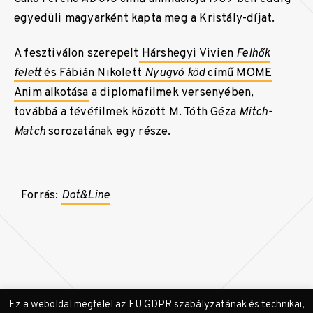
egyedüli magyarként kapta meg a Kristály-díjat.
A fesztiválon szerepelt
Hárshegyi Vivien
Felhők
felett
és Fábián Nikolett
Nyugvó köd
című MOME
Anim alkotása
a diplomafilmek versenyében,
továbbá a tévéfilmek között M. Tóth Géza
Mitch-
Match
sorozatának egy része.
Forrás:
Dot&Line
Ez a weboldal megfelel az EU GDPR szabályzatának és technikai,