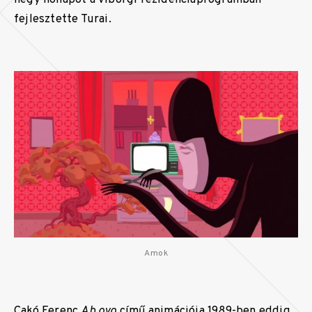
fejlesztette Turai.
Amok
Cakó Ferenc
Ab ovo
című animációja 1989-ben eddig