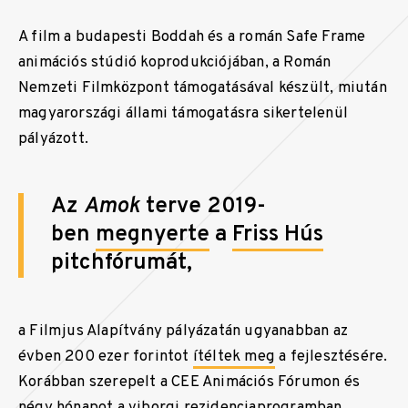
A film a budapesti Boddah és a román Safe Frame
animációs stúdió koprodukciójában, a Román
Nemzeti Filmközpont támogatásával készült, miután
magyarországi állami támogatásra sikertelenül
pályázott.
Az
Amok
terve 2019-
ben
megnyerte
a
Friss Hús
pitchfórumát,
a Filmjus Alapítvány pályázatán ugyanabban az
évben 200 ezer forintot
ítéltek meg
a fejlesztésére.
Korábban szerepelt a CEE Animációs Fórumon és
négy hónapot a viborgi rezidenciaprogramban