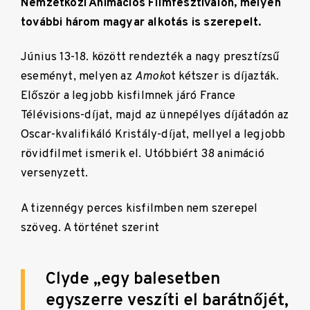
Nemzetközi Animációs Filmfesztiválon, melyen
további három magyar alkotás is szerepelt.
Június 13-18. között rendezték a nagy presztízsű
eseményt, melyen az
Amok
ot kétszer is díjazták.
Először a legjobb kisfilmnek járó France
Télévisions-díjat, majd az ünnepélyes díjátadón az
Oscar-kvalifikáló Kristály-díjat, mellyel a legjobb
rövidfilmet ismerik el. Utóbbiért 38 animáció
versenyzett.
A tizennégy perces kisfilmben nem szerepel
szöveg. A történet szerint
Clyde „egy balesetben
egyszerre veszíti el barátnőjét,