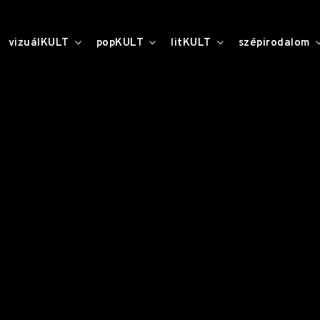
toggle
toggle
toggle
vizuálKULT
popKULT
litKULT
szépirodalom
child
child
child
menu
menu
menu