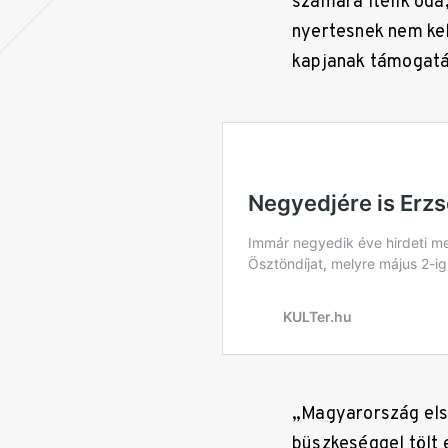
számára ítélik oda
nyertesnek nem kel
kapjanak támogatá
„Magyarország első
büszkeséggel tölt e