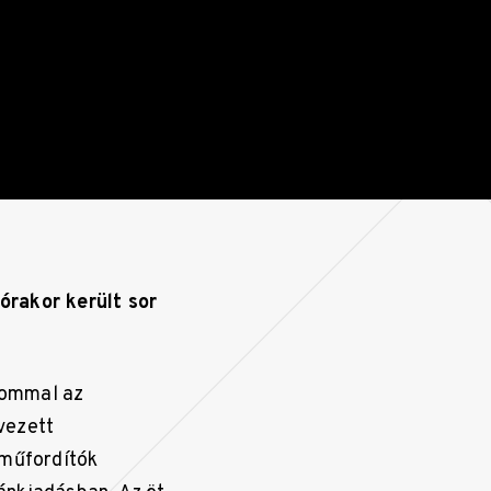
órakor került sor
lommal az
vezett
 műfordítók