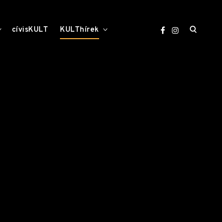
open
toggle
toggle
cívisKULT
KULThírek
child
child
menu
menu
search
form