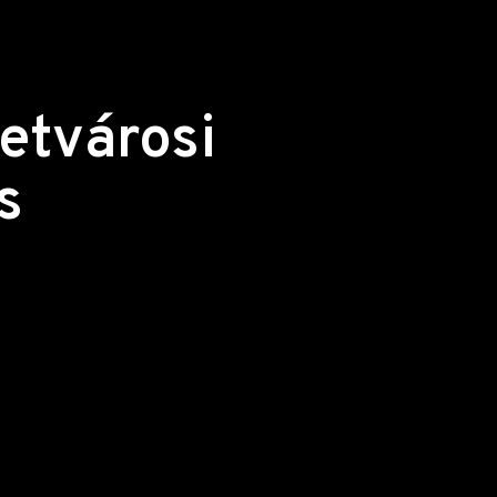
betvárosi
s