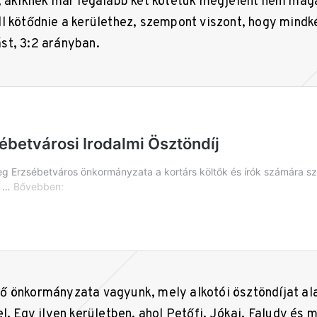
, akiknek már legalább két kötetük megjelent nem mag
l kötődnie a kerülethez, szempont viszont, hogy mindk
st, 3:2 arányban.
 önkormányzata vagyunk, mely alkotói ösztöndíjat alap
l. Egy ilyen kerületben, ahol Petőfi, Jókai, Faludy és 