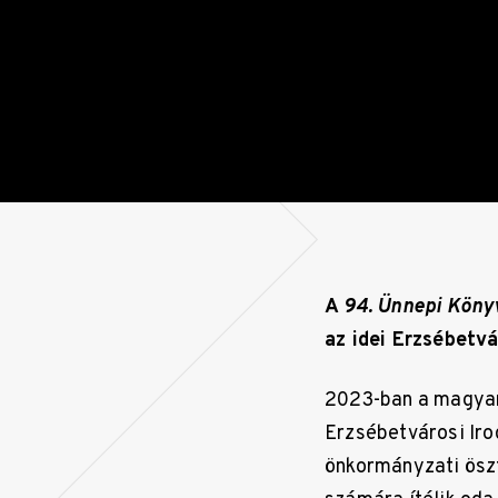
A
94. Ünnepi Köny
az idei Erzsébetv
2023-ban a magyar
Erzsébetvárosi Iro
önkormányzati öszt