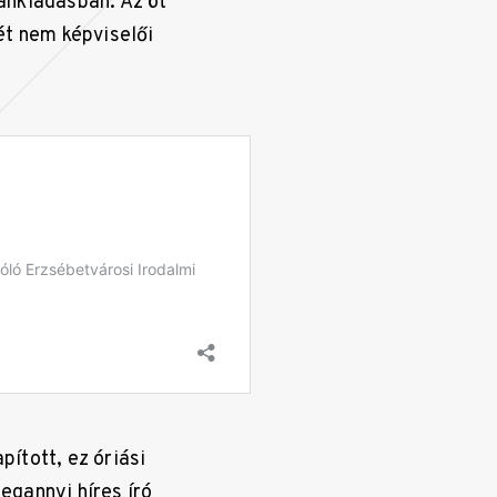
ánkiadásban. Az öt
ét nem képviselői
ított, ez óriási
megannyi híres író