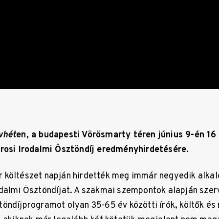
vhét
en, a budapesti Vörösmarty téren június 9-én 16 
árosi Irodalmi Ösztöndíj eredményhirdetésére.
 költészet napján hirdették meg immár negyedik alka
dalmi Ösztöndíjat. A szakmai szempontok alapján szer
öndíjprogramot olyan 35-65 év közötti írók, költők és