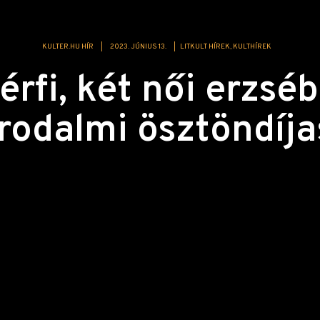
KULTER.HU HÍR
|
2023. JÚNIUS 13.
|
LITKULT HÍREK
KULTHÍREK
rfi, két női erzsé
irodalmi ösztöndíja