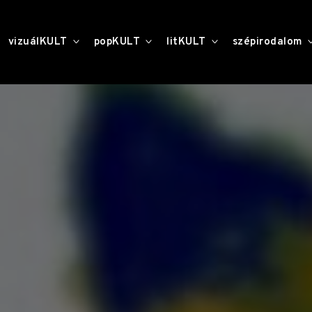
toggle
toggle
toggle
vizuálKULT
popKULT
litKULT
szépirodalom
child
child
child
menu
menu
menu