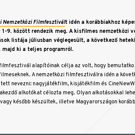
i Nemzetközi Filmfesztivál
t idén a korábbiakhoz képe
 1-9. között rendezik meg. A kisfilmes nemzetközi 
sok listája júliusban véglegesült, a következő hetek
 majd ki a teljes programról.
filmfesztivál alapítóinak célja az volt, hogy bemutatk
 filmeseknek. A nemzetközi filmfesztiválra idén a köve
tett nevezni: nagyjátékfilm, kisjátékfilm és CineNewW
yakezdő alkotókat célozta meg. Olyan alkotásokkal lehet
vagy később készültek, illetve Magyarországon korá