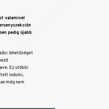
st valamivel
versenyszekción
ben pedig újabb
ozási lehetőséget
tkező
ave. Ez utóbbi
ett indulni,
bban még nem