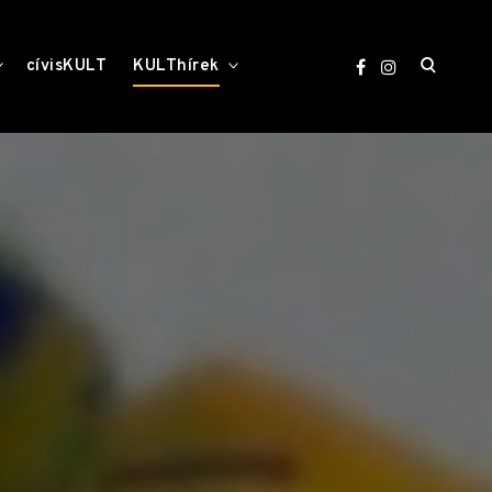
open
toggle
toggle
cívisKULT
KULThírek
child
child
menu
menu
search
form