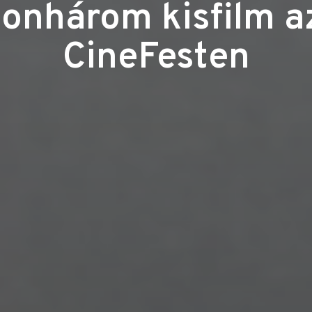
onhárom kisfilm az
CineFesten